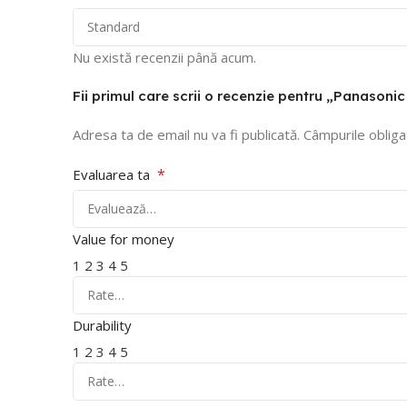
Nu există recenzii până acum.
Fii primul care scrii o recenzie pentru „Panasonic
Adresa ta de email nu va fi publicată.
Câmpurile obliga
*
Evaluarea ta
Value for money
1
2
3
4
5
Durability
1
2
3
4
5