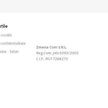
utile
conditii
 confidentialitate
Zmena Com S.R.L.
okie - Setari
Reg.Com: J40/3393/2005
C.I.F.: RO17268270