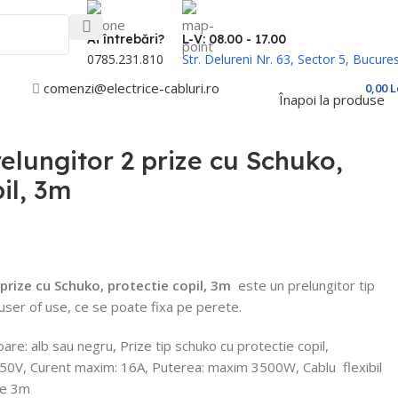
Ai întrebări?
L-V: 08.00 - 17.00
0785.231.810
Str. Delureni Nr. 63, Sector 5, Bucures
comenzi@electrice-cabluri.ro
Cont / Înregistrare
0,00
L
Înapoi la produse
elungitor 2 prize cu Schuko,
il, 3m
prize cu Schuko, protectie copil, 3m
este un prelungitor tip
 user of use, ce se poate fixa pe perete.
re: alb sau negru, Prize tip schuko cu protectie copil,
250V, Curent maxim: 16A, Puterea: maxim 3500W, Cablu
flexibil
de 3m