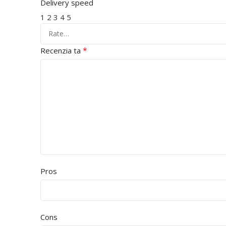
Delivery speed
1
2
3
4
5
*
Recenzia ta
Pros
Cons