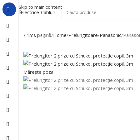
Skip to main content
Acasa
Despre Noi
Lichidari De Stoc
Toate Categoriile
Prima pagină
Home
Prelungitoare
Panasonic
Panason
Mărește poza