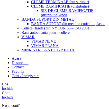
CLEME TERMINALE fara suruburi
CLEME RAMIFICATIE (distributie)
SIR DE CLEME RAMIFICATIE
(distributie) 4poli
BANDA SUPORT DIN METAL
BANDA SUPORT din metal in cutie din plastic
Coliere (fasete) din NYLON 66 – ISO 2001
Baza autocolanta pentru coliere
VIMAR
VIMAR NEVE
VIMAR PLANA
MINI-INTR. 6KA C10 2P 100126
Acasa
Despre noi
Contact
Favorite
Cont / Înregistrare
Coș
Închide
Cont
Închide
Nu ai cont?