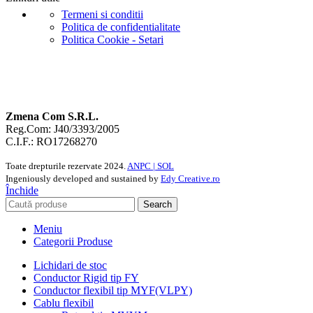
Termeni si conditii
Politica de confidentialitate
Politica Cookie - Setari
Zmena Com S.R.L.
Reg.Com: J40/3393/2005
C.I.F.: RO17268270
Toate drepturile rezervate
2024.
ANPC |
SOL
Ingeniously developed and sustained by
Edy Creative.ro
Închide
Search
Meniu
Categorii Produse
Lichidari de stoc
Conductor Rigid tip FY
Conductor flexibil tip MYF(VLPY)
Cablu flexibil