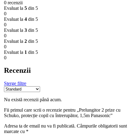
0 recenzii
Evaluat la
5
din 5
0
Evaluat la
4
din 5
0
Evaluat la
3
din 5
0
Evaluat la
2
din 5
0
Evaluat la
1
din 5
0
Recenzii
Șterge filtre
Nu există recenzii până acum.
Fii primul care scrii o recenzie pentru „Prelungitor 2 prize cu
Schuko, protecție copil cu întrerupător, 1,5m Panasonic”
Adresa ta de email nu va fi publicată.
Câmpurile obligatorii sunt
marcate cu
*