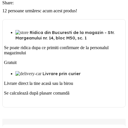
Share:
protecție
copil
12
persoane urmăresc acum acest produs!
cu
întrerupător,
1,5m
Panasonic
Ridica din Bucuresti de la magazin - Str.
Margeanului nr. 14, bloc M50, sc. 1
Se poate ridica dupa ce primiti confirmare de la personalul
magazinului
Gratuit
Livrare prin curier
Livrare direct la tine acasă sau la birou
Se calculează după plasare comandă