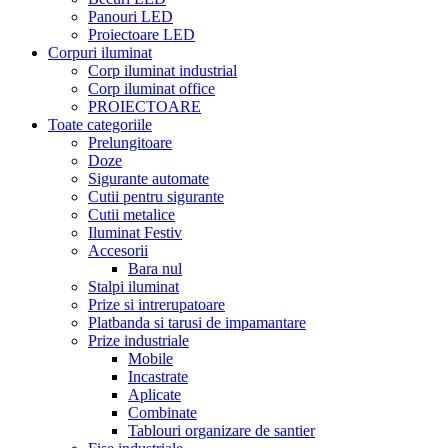
Panouri LED
Proiectoare LED
Corpuri iluminat
Corp iluminat industrial
Corp iluminat office
PROIECTOARE
Toate categoriile
Prelungitoare
Doze
Sigurante automate
Cutii pentru sigurante
Cutii metalice
Iluminat Festiv
Accesorii
Bara nul
Stalpi iluminat
Prize si intrerupatoare
Platbanda si tarusi de impamantare
Prize industriale
Mobile
Incastrate
Aplicate
Combinate
Tablouri organizare de santier