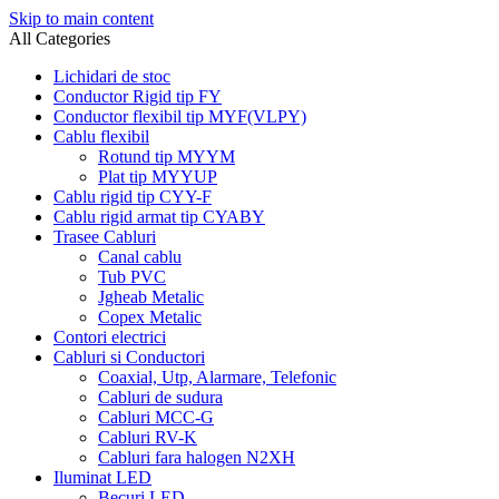
Skip to main content
All Categories
Lichidari de stoc
Conductor Rigid tip FY
Conductor flexibil tip MYF(VLPY)
Cablu flexibil
Rotund tip MYYM
Plat tip MYYUP
Cablu rigid tip CYY-F
Cablu rigid armat tip CYABY
Trasee Cabluri
Canal cablu
Tub PVC
Jgheab Metalic
Copex Metalic
Contori electrici
Cabluri si Conductori
Coaxial, Utp, Alarmare, Telefonic
Cabluri de sudura
Cabluri MCC-G
Cabluri RV-K
Cabluri fara halogen N2XH
Iluminat LED
Becuri LED