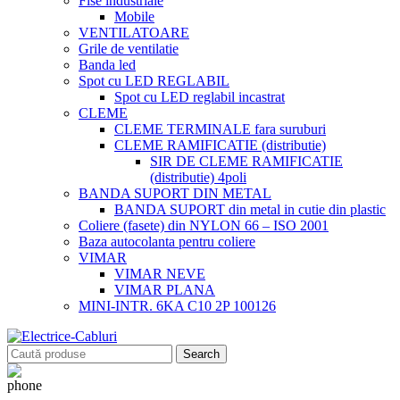
Fise industriale
Mobile
VENTILATOARE
Grile de ventilatie
Banda led
Spot cu LED REGLABIL
Spot cu LED reglabil incastrat
CLEME
CLEME TERMINALE fara suruburi
CLEME RAMIFICATIE (distributie)
SIR DE CLEME RAMIFICATIE
(distributie) 4poli
BANDA SUPORT DIN METAL
BANDA SUPORT din metal in cutie din plastic
Coliere (fasete) din NYLON 66 – ISO 2001
Baza autocolanta pentru coliere
VIMAR
VIMAR NEVE
VIMAR PLANA
MINI-INTR. 6KA C10 2P 100126
Search