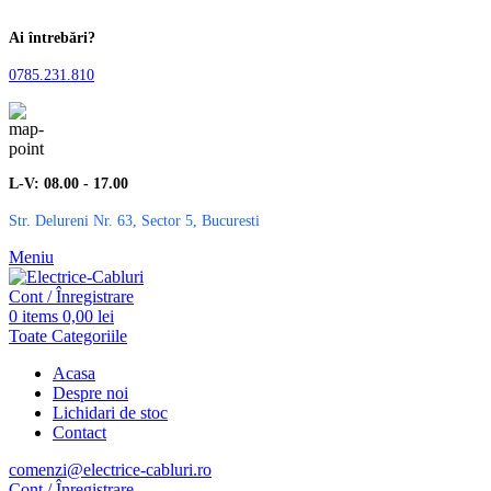
Ai întrebări?
0785.231.810
L-V: 08.00 - 17.00
Str. Delureni Nr. 63, Sector 5, Bucuresti
Meniu
Cont / Înregistrare
0
items
0,00
lei
Toate Categoriile
Acasa
Despre noi
Lichidari de stoc
Contact
comenzi@electrice-cabluri.ro
Cont / Înregistrare