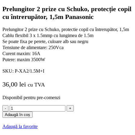
Prelungitor 2 prize cu Schuko, protecție copil
cu întrerupător, 1,5m Panasonic
Prelungitor 2 prize cu Schuko, protectie copil cu întrerupător, 1,5m
Cablu flexibil 3 x 1.5mmp cu lungimea de 1.5m
Se poate fixa pe perete, culoare alb sau negru
Tensiune de alimentare: 250Vca
Curent maxim: 16A
Putere: maxim 3500W
SKU:
P-XA2/1.5M+I
36,00
lei
cu TVA
Disponibil pentru pre-comenzi
Cantitate
Prelungitor
Adaugă în coș
2
prize
Adaugă la favorite
cu
Schuko,