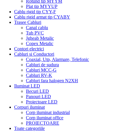
Rotund tip MYYM
Plat tip MYYUP
Cablu rigid tip CYY-F
Cablu rigid armat tip CYABY
Trasee Cabluri
Canal cablu
Tub PVC
Jgheab Metalic
Copex Metalic
Contori electrici
Cabluri si Conductori
Coaxial, Utp, Alarmare, Telefonic
Cabluri de sudura
Cabluri MCC-G
Cabluri RV-K
Cabluri fara halogen N2XH
Iluminat LED
Becuri LED
Panouri LED
Proiectoare LED
Corpuri iluminat
Corp iluminat industrial
Corp iluminat office
PROIECTOARE
Toate categoriile