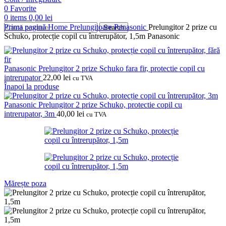
0
Favorite
0
items
0,00
lei
Prima pagină
Home
Prelungitoare
Panasonic
Prelungitor 2 prize cu
Search
Schuko, protecție copil cu întrerupător, 1,5m Panasonic
Panasonic Prelungitor 2 prize Schuko fara fir, protectie copil cu
intrerupator
22,00
lei
cu TVA
Înapoi la produse
Panasonic Prelungitor 2 prize Schuko, protectie copil cu
intrerupator, 3m
40,00
lei
cu TVA
Mărește poza