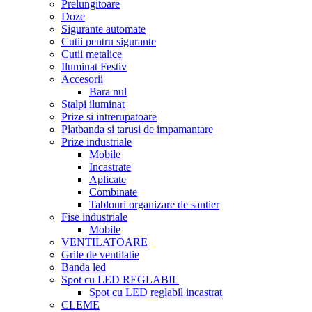
Prelungitoare
Doze
Sigurante automate
Cutii pentru sigurante
Cutii metalice
Iluminat Festiv
Accesorii
Bara nul
Stalpi iluminat
Prize si intrerupatoare
Platbanda si tarusi de impamantare
Prize industriale
Mobile
Incastrate
Aplicate
Combinate
Tablouri organizare de santier
Fise industriale
Mobile
VENTILATOARE
Grile de ventilatie
Banda led
Spot cu LED REGLABIL
Spot cu LED reglabil incastrat
CLEME