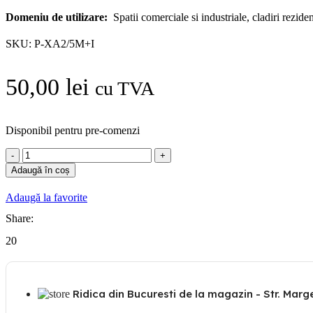
Domeniu de utilizare:
Spatii comerciale si industriale, cladiri rezidenti
SKU:
P-XA2/5M+I
50,00
lei
cu TVA
Disponibil pentru pre-comenzi
Cantitate
Panasonic
Adaugă în coș
Prelungitor
2
Adaugă la favorite
prize
cu
Share:
Schuko,
20
protectie
copil
cu
intrerupator,
5m
Ridica din Bucuresti de la magazin - Str. Margea