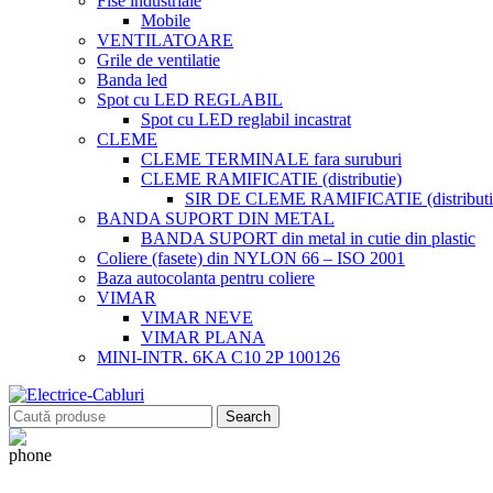
Fise industriale
Mobile
VENTILATOARE
Grile de ventilatie
Banda led
Spot cu LED REGLABIL
Spot cu LED reglabil incastrat
CLEME
CLEME TERMINALE fara suruburi
CLEME RAMIFICATIE (distributie)
SIR DE CLEME RAMIFICATIE (distributie
BANDA SUPORT DIN METAL
BANDA SUPORT din metal in cutie din plastic
Coliere (fasete) din NYLON 66 – ISO 2001
Baza autocolanta pentru coliere
VIMAR
VIMAR NEVE
VIMAR PLANA
MINI-INTR. 6KA C10 2P 100126
Search