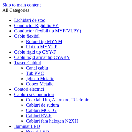
Skip to main content
All Categories
Lichidari de stoc
Conductor Rigid tip FY
Conductor flexibil tip MYF(VLPY)
Cablu flexibil
Rotund tip MYYM
Plat tip MYYUP
Cablu rigid tip CYY-F
Cablu rigid armat tip CYABY
Trasee Cabluri
Canal cablu
Tub PVC
Jgheab Metalic
Copex Metalic
Contori electrici
Cabluri si Conductori
Coaxial, Utp, Alarmare, Telefonic
Cabluri de sudura
Cabluri MCC-G
Cabluri RV-K
Cabluri fara halogen N2XH
Iluminat LED
Becuri LED