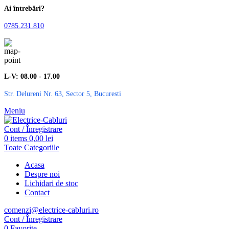
Ai întrebări?
0785.231.810
L-V: 08.00 - 17.00
Str. Delureni Nr. 63, Sector 5, Bucuresti
Meniu
Cont / Înregistrare
0
items
0,00
lei
Toate Categoriile
Acasa
Despre noi
Lichidari de stoc
Contact
comenzi@electrice-cabluri.ro
Cont / Înregistrare
0
Favorite