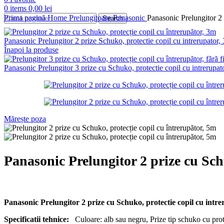
0
items
0,00
lei
Prima pagină
Home
Prelungitoare
Panasonic
Panasonic Prelungitor 2 
Search
Panasonic Prelungitor 2 prize Schuko, protectie copil cu intrerupator
Înapoi la produse
Panasonic Prelungitor 3 prize cu Schuko, protectie copil cu intrerupato
Mărește poza
Panasonic Prelungitor 2 prize cu Sch
Panasonic Prelungitor 2 prize cu Schuko, protectie copil cu int
Specificatii tehnice:
Culoare: alb sau negru, Prize tip schuko cu pr