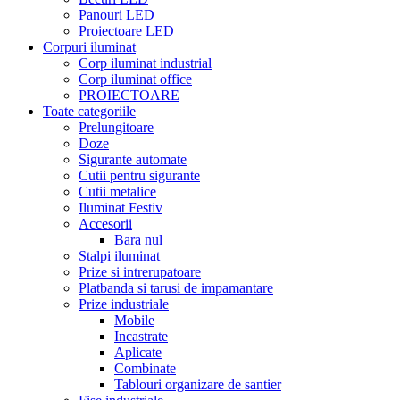
Panouri LED
Proiectoare LED
Corpuri iluminat
Corp iluminat industrial
Corp iluminat office
PROIECTOARE
Toate categoriile
Prelungitoare
Doze
Sigurante automate
Cutii pentru sigurante
Cutii metalice
Iluminat Festiv
Accesorii
Bara nul
Stalpi iluminat
Prize si intrerupatoare
Platbanda si tarusi de impamantare
Prize industriale
Mobile
Incastrate
Aplicate
Combinate
Tablouri organizare de santier