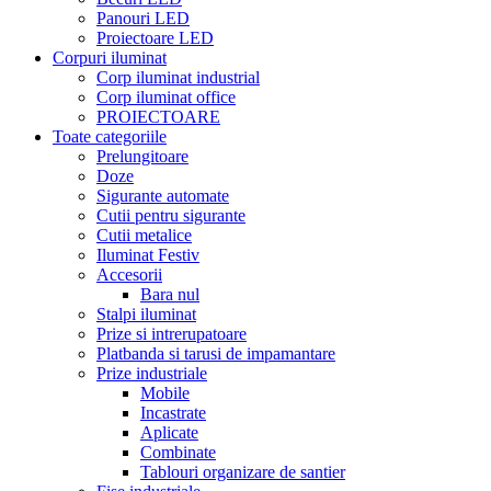
Panouri LED
Proiectoare LED
Corpuri iluminat
Corp iluminat industrial
Corp iluminat office
PROIECTOARE
Toate categoriile
Prelungitoare
Doze
Sigurante automate
Cutii pentru sigurante
Cutii metalice
Iluminat Festiv
Accesorii
Bara nul
Stalpi iluminat
Prize si intrerupatoare
Platbanda si tarusi de impamantare
Prize industriale
Mobile
Incastrate
Aplicate
Combinate
Tablouri organizare de santier