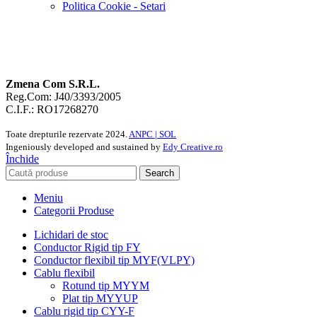
Politica Cookie - Setari
Zmena Com S.R.L.
Reg.Com: J40/3393/2005
C.I.F.: RO17268270
Toate drepturile rezervate
2024.
ANPC |
SOL
Ingeniously developed and sustained by
Edy Creative.ro
Închide
Search
Meniu
Categorii Produse
Lichidari de stoc
Conductor Rigid tip FY
Conductor flexibil tip MYF(VLPY)
Cablu flexibil
Rotund tip MYYM
Plat tip MYYUP
Cablu rigid tip CYY-F