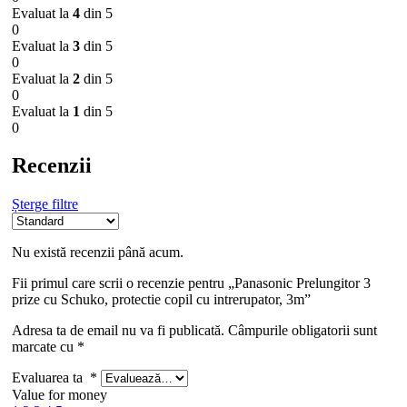
Evaluat la
4
din 5
0
Evaluat la
3
din 5
0
Evaluat la
2
din 5
0
Evaluat la
1
din 5
0
Recenzii
Șterge filtre
Nu există recenzii până acum.
Fii primul care scrii o recenzie pentru „Panasonic Prelungitor 3
prize cu Schuko, protectie copil cu intrerupator, 3m”
Adresa ta de email nu va fi publicată.
Câmpurile obligatorii sunt
marcate cu
*
Evaluarea ta
*
Value for money