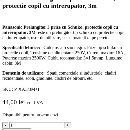
protectie copil cu intrerupator, 3m
Panasonic Prelungitor 3 prize cu Schuko, protectie copil cu
intrerupator, 3M
este un prelungitor tip schuko cu protectie copil
cu intrerupator, usor de utilizare, ce se poate fixa pe perete.
Specificatii tehnice:
Culoare: alb sau negru, Prize tip schuko cu
protectie copil, Tensiune de alimentare: 250V, Curent maxim: 16A,
Puterea: maxim 3500W, Cablu recomandat: 3×1,5mmp, Lungime
cablu: 3M
Domeniu de utilizare:
Spatii comerciale si industriale, cladiri
rezidentiale, scoli, gradinite, cladiri de birouri, etc..
SKU:
P-XA3/3M+I
44,00
lei
cu TVA
Disponibil pentru pre-comenzi
Cantitate
Panasonic