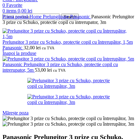
0
Favorite
0
items
0,00
lei
Prima pagină
Home
Prelungitoare
Panasonic
Panasonic Prelungitor
Search
3 prize cu Schuko, protectie copil cu intrerupator, 3m
Prelungitor 3 prize cu Schuko, protecție copil cu întrerupător, 1,5m
Panasonic
32,00
lei
cu TVA
Înapoi la produse
Panasonic Prelungitor 3 prize cu Schuko, protectie copil cu
intrerupator, 5m
53,00
lei
cu TVA
Mărește poza
Panasonic Prelungitor 3 prize cu Schuko,