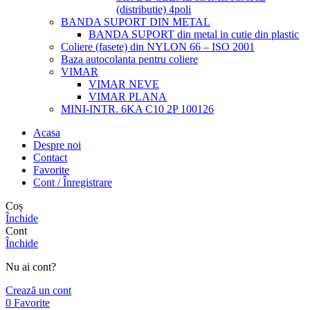
(distributie) 4poli
BANDA SUPORT DIN METAL
BANDA SUPORT din metal in cutie din plastic
Coliere (fasete) din NYLON 66 – ISO 2001
Baza autocolanta pentru coliere
VIMAR
VIMAR NEVE
VIMAR PLANA
MINI-INTR. 6KA C10 2P 100126
Acasa
Despre noi
Contact
Favorite
Cont / Înregistrare
Coș
Închide
Cont
Închide
Nu ai cont?
Crează un cont
0
Favorite