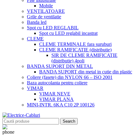
Fise industriale
Mobile
VENTILATOARE
Grile de ventilatie
Banda led
Spot cu LED REGLABIL
Spot cu LED reglabil incastrat
CLEME
CLEME TERMINALE fara suruburi
CLEME RAMIFICATIE (distributie)
SIR DE CLEME RAMIFICATIE
(distributie) 4poli
BANDA SUPORT DIN METAL
BANDA SUPORT din metal in cutie din plastic
Coliere (fasete) din NYLON 66 – ISO 2001
Baza autocolanta pentru coliere
VIMAR
VIMAR NEVE
VIMAR PLANA
MINI-INTR. 6KA C10 2P 100126
Search