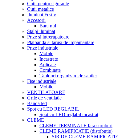
Cutii pentru sigurante
Cutii metalice
Iluminat Festiv
Accesorii
Bara nul
Stalpi iluminat
Prize si intrerupatoare
Platbanda si tarusi de impamantare
Prize industriale
Mobile
Incastrate
Aplicate
Combinate
Tablouri organizare de santier
Fise industriale
Mobile
VENTILATOARE
Grile de ventilatie
Banda led
Spot cu LED REGLABIL
Spot cu LED reglabil incastrat
CLEME
CLEME TERMINALE fara suruburi
CLEME RAMIFICATIE (distributie)
SIR DE CLEME RAMIFICATIE