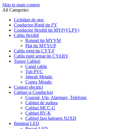
Skip to main content
All Categories
Lichidari de stoc
Conductor Rigid tip FY
Conductor flexibil tip MYF(VLPY)
Cablu flexibil
Rotund tip MYYM
Plat tip MYYUP
Cablu rigid tip CYY-F
Cablu rigid armat tip CYABY
Trasee Cabluri
Canal cablu
Tub PVC
Jgheab Metalic
Copex Metalic
Contori electrici
Cabluri si Conductori
Coaxial, Utp, Alarmare, Telefonic
Cabluri de sudura
Cabluri MCC-G
Cabluri RV-K
Cabluri fara halogen N2XH
Iluminat LED
Becuri LED