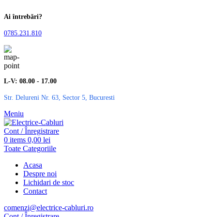
Ai întrebări?
0785.231.810
L-V: 08.00 - 17.00
Str. Delureni Nr. 63, Sector 5, Bucuresti
Meniu
Cont / Înregistrare
0
items
0,00
lei
Toate Categoriile
Acasa
Despre noi
Lichidari de stoc
Contact
comenzi@electrice-cabluri.ro
Cont / Înregistrare