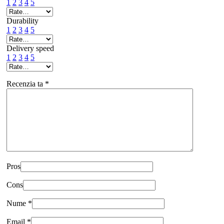
1
2
3
4
5
Durability
1
2
3
4
5
Delivery speed
1
2
3
4
5
Recenzia ta
*
Pros
Cons
Nume
*
Email
*