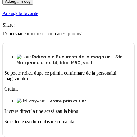
Adaugă în coș
Prelungitor
3
Adaugă la favorite
prize
cu
Share:
Schuko,
protectie
15
persoane urmăresc acum acest produs!
copil
cu
intrerupator,
3m
Ridica din Bucuresti de la magazin - Str.
Margeanului nr. 14, bloc M50, sc. 1
Se poate ridica dupa ce primiti confirmare de la personalul
magazinului
Gratuit
Livrare prin curier
Livrare direct la tine acasă sau la birou
Se calculează după plasare comandă