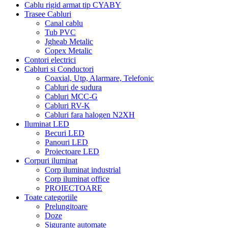
Cablu rigid armat tip CYABY
Trasee Cabluri
Canal cablu
Tub PVC
Jgheab Metalic
Copex Metalic
Contori electrici
Cabluri si Conductori
Coaxial, Utp, Alarmare, Telefonic
Cabluri de sudura
Cabluri MCC-G
Cabluri RV-K
Cabluri fara halogen N2XH
Iluminat LED
Becuri LED
Panouri LED
Proiectoare LED
Corpuri iluminat
Corp iluminat industrial
Corp iluminat office
PROIECTOARE
Toate categoriile
Prelungitoare
Doze
Sigurante automate