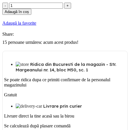
Cantitate
Panasonic
Adaugă în coș
Prelungitor
4
Adaugă la favorite
prize
cu
Share:
Schuko,
protectie
15
persoane urmăresc acum acest produs!
copil
cu
intrerupator,
fara
Ridica din Bucuresti de la magazin - Str.
fir
Margeanului nr. 14, bloc M50, sc. 1
Se poate ridica dupa ce primiti confirmare de la personalul
magazinului
Gratuit
Livrare prin curier
Livrare direct la tine acasă sau la birou
Se calculează după plasare comandă