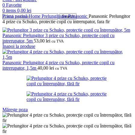
0
Favorite
0
items
0,00
lei
Prima pagină
Home
Prelungitoare
Panasonic
Panasonic Prelungitor
Search
4 prize cu Schuko, protectie copil cu intrerupator, fara fir
Panasonic Prelungitor 3 prize cu Schuko, protectie copil cu
intrerupator, 5m
53,00
lei
cu TVA
Înapoi la produse
Panasonic Prelungitor 4 prize cu Schuko, protectie copil cu
intrerupator, 1,5m
40,00
lei
cu TVA
Mărește poza