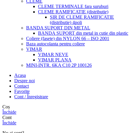
CLEME
CLEME TERMINALE fara suruburi
CLEME RAMIFICATIE (distributie)
SIR DE CLEME RAMIFICATIE
(distributie) 4poli
BANDA SUPORT DIN METAL
BANDA SUPORT din metal in cutie din plastic
Coliere (fasete) din NYLON 66 – ISO 2001
Baza autocolanta pentru coliere
VIMAR
VIMAR NEVE
VIMAR PLANA
MINI-INTR. 6KA C10 2P 100126
Acasa
Despre noi
Contact
Favorite
Cont / Înregistrare
Coș
Închide
Cont
Închide
Nu ai cont?