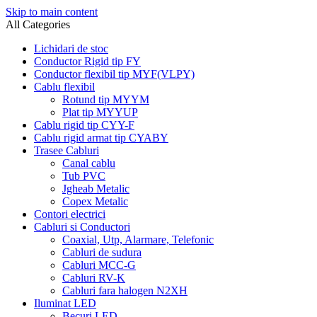
Skip to main content
All Categories
Lichidari de stoc
Conductor Rigid tip FY
Conductor flexibil tip MYF(VLPY)
Cablu flexibil
Rotund tip MYYM
Plat tip MYYUP
Cablu rigid tip CYY-F
Cablu rigid armat tip CYABY
Trasee Cabluri
Canal cablu
Tub PVC
Jgheab Metalic
Copex Metalic
Contori electrici
Cabluri si Conductori
Coaxial, Utp, Alarmare, Telefonic
Cabluri de sudura
Cabluri MCC-G
Cabluri RV-K
Cabluri fara halogen N2XH
Iluminat LED
Becuri LED