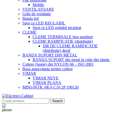
Fise industriale
Mobile
VENTILATOARE
Grile de ventilatie
Banda led
Spot cu LED REGLABIL
Spot cu LED reglabil incastrat
CLEME
CLEME TERMINALE fara suruburi
CLEME RAMIFICATIE (distributie)
SIR DE CLEME RAMIFICATIE
(distributie) 4poli
BANDA SUPORT DIN METAL
BANDA SUPORT din metal in cutie din plastic
Coliere (fasete) din NYLON 66 – ISO 2001
Baza autocolanta pentru coliere
VIMAR
VIMAR NEVE
VIMAR PLANA
MINI-INTR. 6KA C10 2P 100126
Search