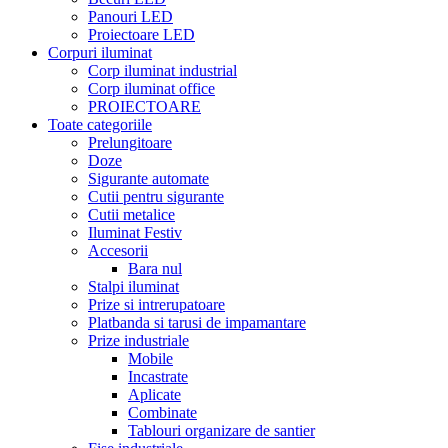
Panouri LED
Proiectoare LED
Corpuri iluminat
Corp iluminat industrial
Corp iluminat office
PROIECTOARE
Toate categoriile
Prelungitoare
Doze
Sigurante automate
Cutii pentru sigurante
Cutii metalice
Iluminat Festiv
Accesorii
Bara nul
Stalpi iluminat
Prize si intrerupatoare
Platbanda si tarusi de impamantare
Prize industriale
Mobile
Incastrate
Aplicate
Combinate
Tablouri organizare de santier