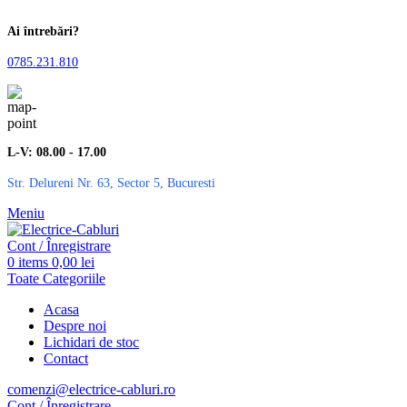
Ai întrebări?
0785.231.810
L-V: 08.00 - 17.00
Str. Delureni Nr. 63, Sector 5, Bucuresti
Meniu
Cont / Înregistrare
0
items
0,00
lei
Toate Categoriile
Acasa
Despre noi
Lichidari de stoc
Contact
comenzi@electrice-cabluri.ro
Cont / Înregistrare