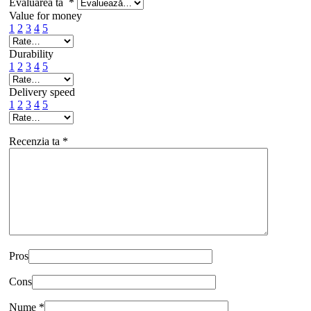
Evaluarea ta
*
Value for money
1
2
3
4
5
Durability
1
2
3
4
5
Delivery speed
1
2
3
4
5
Recenzia ta
*
Pros
Cons
Nume
*