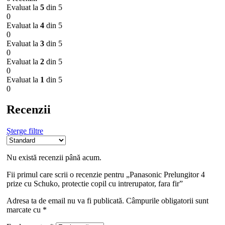
Evaluat la
5
din 5
0
Evaluat la
4
din 5
0
Evaluat la
3
din 5
0
Evaluat la
2
din 5
0
Evaluat la
1
din 5
0
Recenzii
Șterge filtre
Nu există recenzii până acum.
Fii primul care scrii o recenzie pentru „Panasonic Prelungitor 4
prize cu Schuko, protectie copil cu intrerupator, fara fir”
Adresa ta de email nu va fi publicată.
Câmpurile obligatorii sunt
marcate cu
*