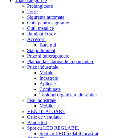
Toate categoriile
Prelungitoare
Doze
Sigurante automate
Cutii pentru sigurante
Cutii metalice
Iluminat Festiv
Accesorii
Bara nul
Stalpi iluminat
Prize si intrerupatoare
Platbanda si tarusi de impamantare
Prize industriale
Mobile
Incastrate
Aplicate
Combinate
Tablouri organizare de santier
Fise industriale
Mobile
VENTILATOARE
Grile de ventilatie
Banda led
Spot cu LED REGLABIL
Spot cu LED reglabil incastrat