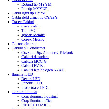
Rotund tip MYYM
Plat tip MYYUP
Cablu rigid tip CYY-F
Cablu rigid armat tip CYABY
Trasee Cabluri
Canal cablu
Tub PVC
Jgheab Metalic
Copex Metalic
Contori electrici
Cabluri si Conductori
Coaxial, Utp, Alarmare, Telefonic
Cabluri de sudura
Cabluri MCC-G
Cabluri RV-K
Cabluri fara halogen N2XH
Iluminat LED
Becuri LED
Panouri LED
Proiectoare LED
Corpuri iluminat
Corp iluminat industrial
Corp iluminat office
PROIECTOARE