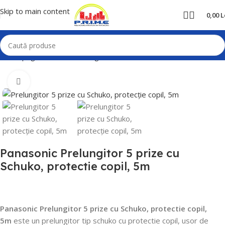
Skip to main content
0,00
L
Prima pagină
Home
Prelungitoare
Panasonic
Mărește poza
Panasonic Prelungitor 5 prize cu
Schuko, protectie copil, 5m
Panasonic Prelungitor 5 prize cu Schuko, protectie copil,
5m
este un prelungitor tip schuko cu protectie copil, usor de