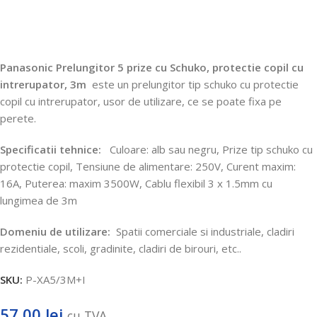
Panasonic Prelungitor 5 prize cu Schuko, protectie copil cu
intrerupator, 3m
este un prelungitor tip schuko cu protectie
copil cu intrerupator, usor de utilizare, ce se poate fixa pe
perete.
Specificatii tehnice:
Culoare: alb sau negru, Prize tip schuko cu
protectie copil, Tensiune de alimentare: 250V, Curent maxim:
16A, Puterea: maxim 3500W, Cablu flexibil 3 x 1.5mm cu
lungimea de 3m
Domeniu de utilizare:
Spatii comerciale si industriale, cladiri
rezidentiale, scoli, gradinite, cladiri de birouri, etc..
SKU:
P-XA5/3M+I
57,00
lei
cu TVA