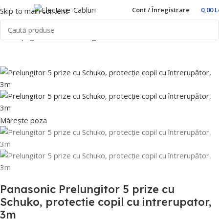
Cont / Înregistrare
0,00
L
Skip to main content
Prima pagină
Home
Prelungitoare
Panasonic
Mărește poza
Panasonic Prelungitor 5 prize cu
Schuko, protectie copil cu intrerupator,
3m