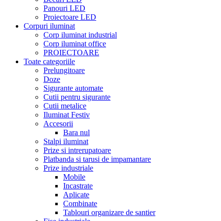
Panouri LED
Proiectoare LED
Corpuri iluminat
Corp iluminat industrial
Corp iluminat office
PROIECTOARE
Toate categoriile
Prelungitoare
Doze
Sigurante automate
Cutii pentru sigurante
Cutii metalice
Iluminat Festiv
Accesorii
Bara nul
Stalpi iluminat
Prize si intrerupatoare
Platbanda si tarusi de impamantare
Prize industriale
Mobile
Incastrate
Aplicate
Combinate
Tablouri organizare de santier