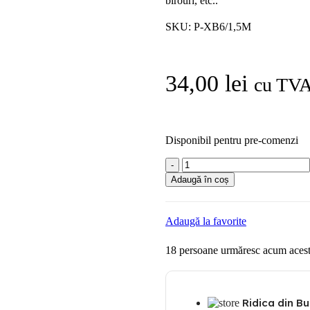
birouri, etc..
SKU:
P-XB6/1,5M
34,00
lei
cu TV
Disponibil pentru pre-comenzi
Cantitate
Panasonic
Adaugă în coș
Prelungitor
6
prize
Adaugă la favorite
cu
Schuko,
18
persoane urmăresc acum acest
protectie
copil,
1.5m
Ridica din Bu