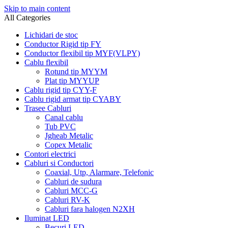
Skip to main content
All Categories
Lichidari de stoc
Conductor Rigid tip FY
Conductor flexibil tip MYF(VLPY)
Cablu flexibil
Rotund tip MYYM
Plat tip MYYUP
Cablu rigid tip CYY-F
Cablu rigid armat tip CYABY
Trasee Cabluri
Canal cablu
Tub PVC
Jgheab Metalic
Copex Metalic
Contori electrici
Cabluri si Conductori
Coaxial, Utp, Alarmare, Telefonic
Cabluri de sudura
Cabluri MCC-G
Cabluri RV-K
Cabluri fara halogen N2XH
Iluminat LED
Becuri LED