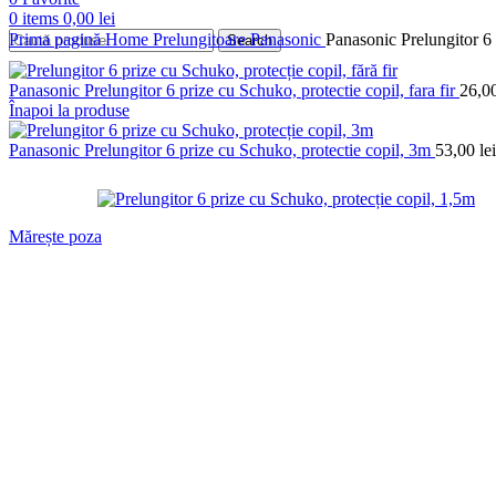
0
items
0,00
lei
Prima pagină
Home
Prelungitoare
Panasonic
Panasonic Prelungitor 6 
Search
Panasonic Prelungitor 6 prize cu Schuko, protectie copil, fara fir
26,0
Înapoi la produse
Panasonic Prelungitor 6 prize cu Schuko, protectie copil, 3m
53,00
lei
Mărește poza