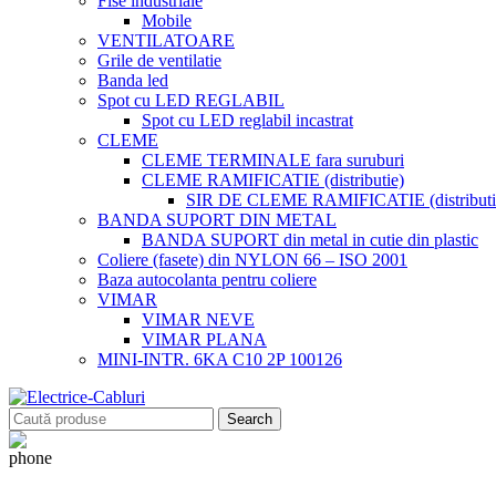
Fise industriale
Mobile
VENTILATOARE
Grile de ventilatie
Banda led
Spot cu LED REGLABIL
Spot cu LED reglabil incastrat
CLEME
CLEME TERMINALE fara suruburi
CLEME RAMIFICATIE (distributie)
SIR DE CLEME RAMIFICATIE (distributie
BANDA SUPORT DIN METAL
BANDA SUPORT din metal in cutie din plastic
Coliere (fasete) din NYLON 66 – ISO 2001
Baza autocolanta pentru coliere
VIMAR
VIMAR NEVE
VIMAR PLANA
MINI-INTR. 6KA C10 2P 100126
Search