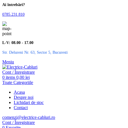
Ai întrebări?
0785.231.810
L-V: 08.00 - 17.00
Str. Delureni Nr. 63, Sector 5, Bucuresti
Meniu
Cont / Înregistrare
0
items
0,00
lei
Toate Categoriile
Acasa
Despre noi
Lichidari de stoc
Contact
comenzi@electrice-cabluri.ro
Cont / Înregistrare
0
Favorite