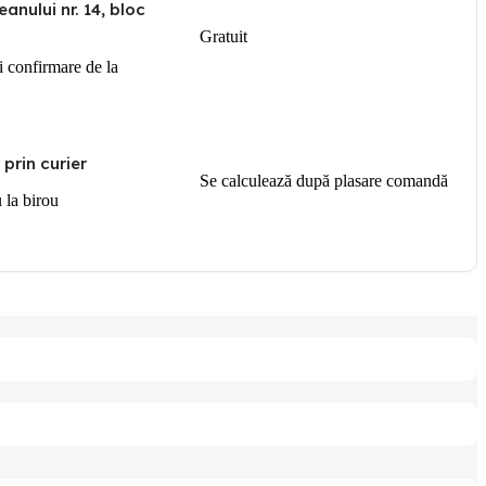
anului nr. 14, bloc
Gratuit
i confirmare de la
 prin curier
Se calculează după plasare comandă
u la birou