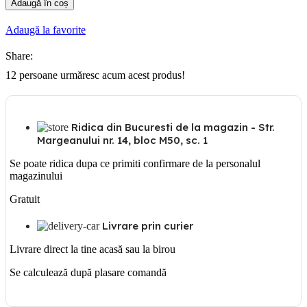
Adaugă în coș
Prelungitor
6
Adaugă la favorite
prize
cu
Share:
Schuko,
protectie
12
persoane urmăresc acum acest produs!
copil
cu
intrerupator,
3m
Ridica din Bucuresti de la magazin - Str.
Margeanului nr. 14, bloc M50, sc. 1
Se poate ridica dupa ce primiti confirmare de la personalul
magazinului
Gratuit
Livrare prin curier
Livrare direct la tine acasă sau la birou
Se calculează după plasare comandă