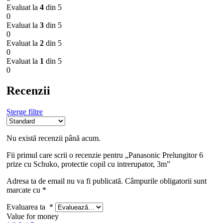
Evaluat la
4
din 5
0
Evaluat la
3
din 5
0
Evaluat la
2
din 5
0
Evaluat la
1
din 5
0
Recenzii
Șterge filtre
Nu există recenzii până acum.
Fii primul care scrii o recenzie pentru „Panasonic Prelungitor 6
prize cu Schuko, protectie copil cu intrerupator, 3m”
Adresa ta de email nu va fi publicată.
Câmpurile obligatorii sunt
marcate cu
*
Evaluarea ta
*
Value for money