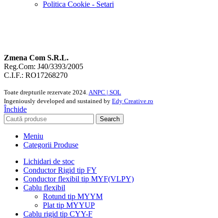
Politica Cookie - Setari
Zmena Com S.R.L.
Reg.Com: J40/3393/2005
C.I.F.: RO17268270
Toate drepturile rezervate
2024.
ANPC |
SOL
Ingeniously developed and sustained by
Edy Creative.ro
Închide
Search
Meniu
Categorii Produse
Lichidari de stoc
Conductor Rigid tip FY
Conductor flexibil tip MYF(VLPY)
Cablu flexibil
Rotund tip MYYM
Plat tip MYYUP
Cablu rigid tip CYY-F