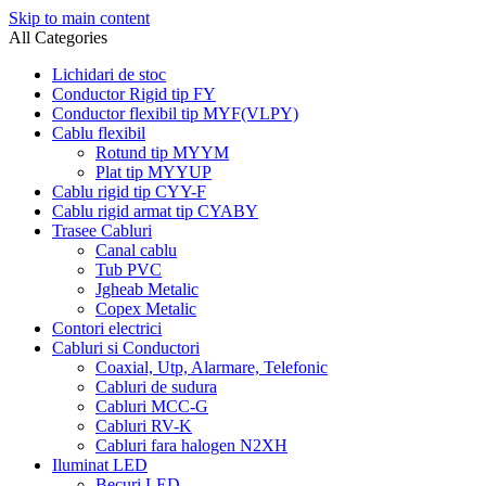
Skip to main content
All Categories
Lichidari de stoc
Conductor Rigid tip FY
Conductor flexibil tip MYF(VLPY)
Cablu flexibil
Rotund tip MYYM
Plat tip MYYUP
Cablu rigid tip CYY-F
Cablu rigid armat tip CYABY
Trasee Cabluri
Canal cablu
Tub PVC
Jgheab Metalic
Copex Metalic
Contori electrici
Cabluri si Conductori
Coaxial, Utp, Alarmare, Telefonic
Cabluri de sudura
Cabluri MCC-G
Cabluri RV-K
Cabluri fara halogen N2XH
Iluminat LED
Becuri LED