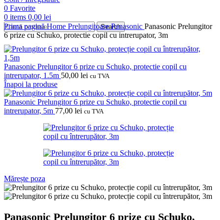
0
Favorite
0
items
0,00
lei
Prima pagină
Home
Prelungitoare
Panasonic
Panasonic Prelungitor
Search
6 prize cu Schuko, protectie copil cu intrerupator, 3m
Panasonic Prelungitor 6 prize cu Schuko, protectie copil cu
intrerupator, 1.5m
50,00
lei
cu TVA
Înapoi la produse
Panasonic Prelungitor 6 prize cu Schuko, protectie copil cu
intrerupator, 5m
77,00
lei
cu TVA
Mărește poza
Panasonic Prelungitor 6 prize cu Schuko,