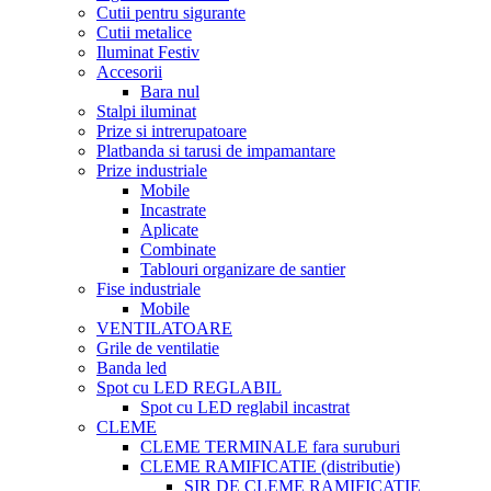
Cutii pentru sigurante
Cutii metalice
Iluminat Festiv
Accesorii
Bara nul
Stalpi iluminat
Prize si intrerupatoare
Platbanda si tarusi de impamantare
Prize industriale
Mobile
Incastrate
Aplicate
Combinate
Tablouri organizare de santier
Fise industriale
Mobile
VENTILATOARE
Grile de ventilatie
Banda led
Spot cu LED REGLABIL
Spot cu LED reglabil incastrat
CLEME
CLEME TERMINALE fara suruburi
CLEME RAMIFICATIE (distributie)
SIR DE CLEME RAMIFICATIE