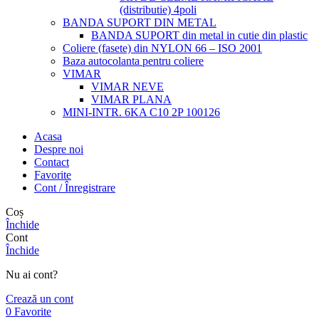
(distributie) 4poli
BANDA SUPORT DIN METAL
BANDA SUPORT din metal in cutie din plastic
Coliere (fasete) din NYLON 66 – ISO 2001
Baza autocolanta pentru coliere
VIMAR
VIMAR NEVE
VIMAR PLANA
MINI-INTR. 6KA C10 2P 100126
Acasa
Despre noi
Contact
Favorite
Cont / Înregistrare
Coș
Închide
Cont
Închide
Nu ai cont?
Crează un cont
0
Favorite