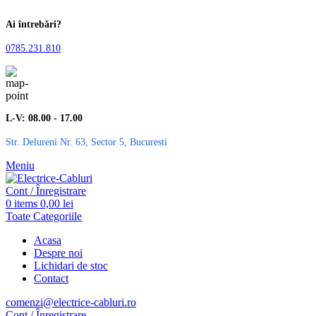
Ai întrebări?
0785.231.810
L-V: 08.00 - 17.00
Str. Delureni Nr. 63, Sector 5, Bucuresti
Meniu
Cont / Înregistrare
0
items
0,00
lei
Toate Categoriile
Acasa
Despre noi
Lichidari de stoc
Contact
comenzi@electrice-cabluri.ro
Cont / Înregistrare