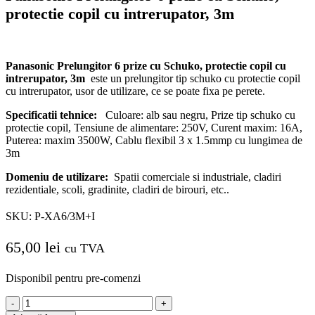
protectie copil cu intrerupator, 3m
Panasonic Prelungitor 6 prize cu Schuko, protectie copil cu
intrerupator, 3m
este un prelungitor tip schuko cu protectie copil
cu intrerupator, usor de utilizare, ce se poate fixa pe perete.
Specificatii tehnice:
Culoare: alb sau negru, Prize tip schuko cu
protectie copil, Tensiune de alimentare: 250V, Curent maxim: 16A,
Puterea: maxim 3500W, Cablu flexibil 3 x 1.5mmp cu lungimea de
3m
Domeniu de utilizare:
Spatii comerciale si industriale, cladiri
rezidentiale, scoli, gradinite, cladiri de birouri, etc..
SKU:
P-XA6/3M+I
65,00
lei
cu TVA
Disponibil pentru pre-comenzi
Cantitate
Panasonic