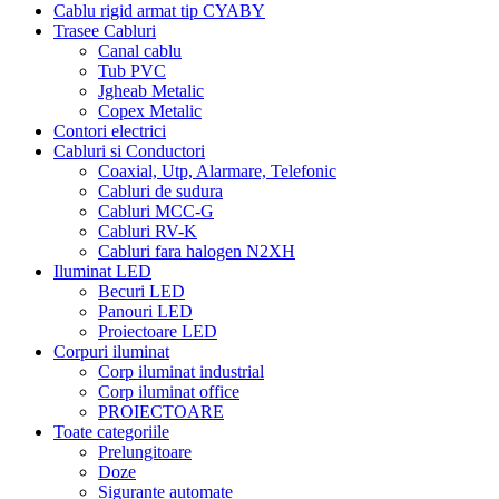
Cablu rigid armat tip CYABY
Trasee Cabluri
Canal cablu
Tub PVC
Jgheab Metalic
Copex Metalic
Contori electrici
Cabluri si Conductori
Coaxial, Utp, Alarmare, Telefonic
Cabluri de sudura
Cabluri MCC-G
Cabluri RV-K
Cabluri fara halogen N2XH
Iluminat LED
Becuri LED
Panouri LED
Proiectoare LED
Corpuri iluminat
Corp iluminat industrial
Corp iluminat office
PROIECTOARE
Toate categoriile
Prelungitoare
Doze
Sigurante automate