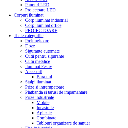
Panouri LED
Proiectoare LED
Corpuri iluminat
Corp iluminat industrial
Corp iluminat office
PROIECTOARE
Toate categoriile
Prelungitoare
Doze
Sigurante automate
Cutii pentru sigurante
Cutii metalice
Iluminat Festiv
Accesorii
Bara nul
Stalpi iluminat
Prize si intrerupatoare
Platbanda si tarusi de impamantare
Prize industriale
Mobile
Incastrate
Aplicate
Combinate
Tablouri organizare de santier