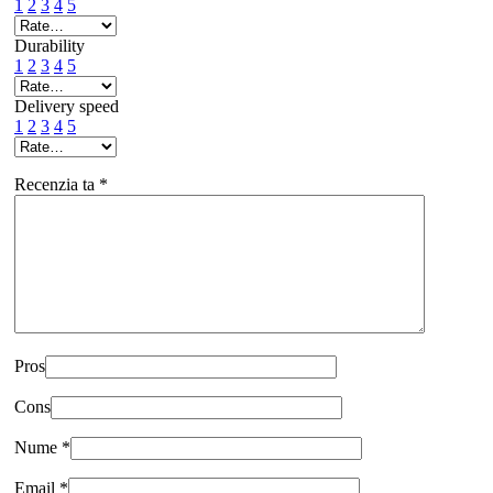
1
2
3
4
5
Durability
1
2
3
4
5
Delivery speed
1
2
3
4
5
Recenzia ta
*
Pros
Cons
Nume
*
Email
*