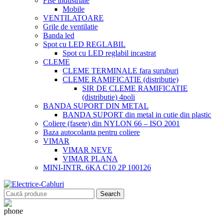
Fise industriale
Mobile
VENTILATOARE
Grile de ventilatie
Banda led
Spot cu LED REGLABIL
Spot cu LED reglabil incastrat
CLEME
CLEME TERMINALE fara suruburi
CLEME RAMIFICATIE (distributie)
SIR DE CLEME RAMIFICATIE
(distributie) 4poli
BANDA SUPORT DIN METAL
BANDA SUPORT din metal in cutie din plastic
Coliere (fasete) din NYLON 66 – ISO 2001
Baza autocolanta pentru coliere
VIMAR
VIMAR NEVE
VIMAR PLANA
MINI-INTR. 6KA C10 2P 100126
Search