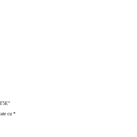
AT5E”
cate cu
*