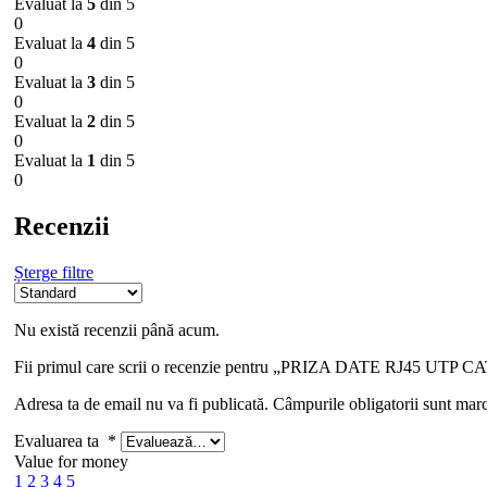
Evaluat la
5
din 5
0
Evaluat la
4
din 5
0
Evaluat la
3
din 5
0
Evaluat la
2
din 5
0
Evaluat la
1
din 5
0
Recenzii
Șterge filtre
Nu există recenzii până acum.
Fii primul care scrii o recenzie pentru „PRIZA DATE RJ45 UTP C
Adresa ta de email nu va fi publicată.
Câmpurile obligatorii sunt mar
Evaluarea ta
*
Value for money
1
2
3
4
5