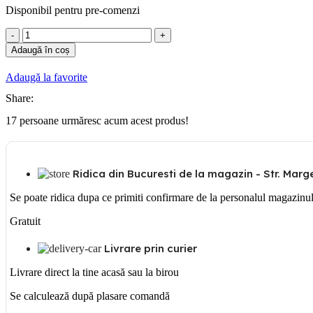
Disponibil pentru pre-comenzi
Cantitate
PRIZA
Adaugă în coș
DATE
RJ45
Adaugă la favorite
UTP
CAT5E
Share:
17
persoane urmăresc acum acest produs!
Ridica din Bucuresti de la magazin - Str. Margea
Se poate ridica dupa ce primiti confirmare de la personalul magazinu
Gratuit
Livrare prin curier
Livrare direct la tine acasă sau la birou
Se calculează după plasare comandă