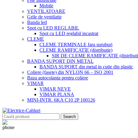
Fise industriale
Mobile
VENTILATOARE
Grile de ventilatie
Banda led
Spot cu LED REGLABIL
Spot cu LED reglabil incastrat
CLEME
CLEME TERMINALE fara suruburi
CLEME RAMIFICATIE (distributie)
SIR DE CLEME RAMIFICATIE (distributie
BANDA SUPORT DIN METAL
BANDA SUPORT din metal in cutie din plastic
Coliere (fasete) din NYLON 66 – ISO 2001
Baza autocolanta pentru coliere
VIMAR
VIMAR NEVE
VIMAR PLANA
MINI-INTR. 6KA C10 2P 100126
Search