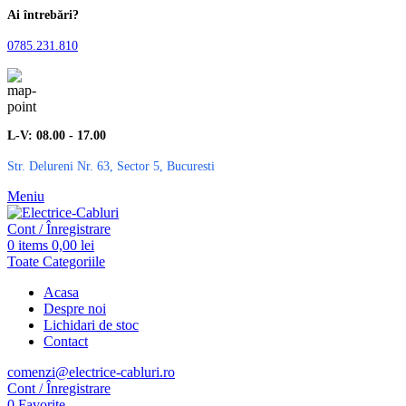
Ai întrebări?
0785.231.810
L-V: 08.00 - 17.00
Str. Delureni Nr. 63, Sector 5, Bucuresti
Meniu
Cont / Înregistrare
0
items
0,00
lei
Toate Categoriile
Acasa
Despre noi
Lichidari de stoc
Contact
comenzi@electrice-cabluri.ro
Cont / Înregistrare
0
Favorite