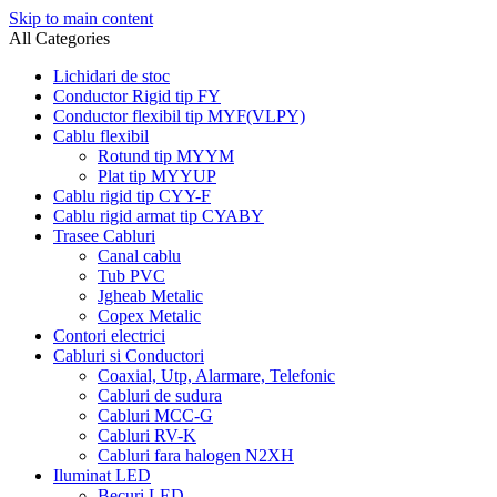
Skip to main content
All Categories
Lichidari de stoc
Conductor Rigid tip FY
Conductor flexibil tip MYF(VLPY)
Cablu flexibil
Rotund tip MYYM
Plat tip MYYUP
Cablu rigid tip CYY-F
Cablu rigid armat tip CYABY
Trasee Cabluri
Canal cablu
Tub PVC
Jgheab Metalic
Copex Metalic
Contori electrici
Cabluri si Conductori
Coaxial, Utp, Alarmare, Telefonic
Cabluri de sudura
Cabluri MCC-G
Cabluri RV-K
Cabluri fara halogen N2XH
Iluminat LED
Becuri LED