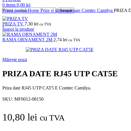
0
items
0,00
lei
Prima pagină
Home
Prize si intrerupatoare
Comtec
Camilya
PRIZA 
Search
PRIZA TV
7,30
lei
cu TVA
Înapoi la produse
RAMA ORNAMENT 2M
2,74
lei
cu TVA
Mărește poza
PRIZA DATE RJ45 UTP CAT5E
Priza date RJ45 UTP CAT5 E Comtec Camilya.
SKU:
MF0012-08150
10,80
lei
cu TVA