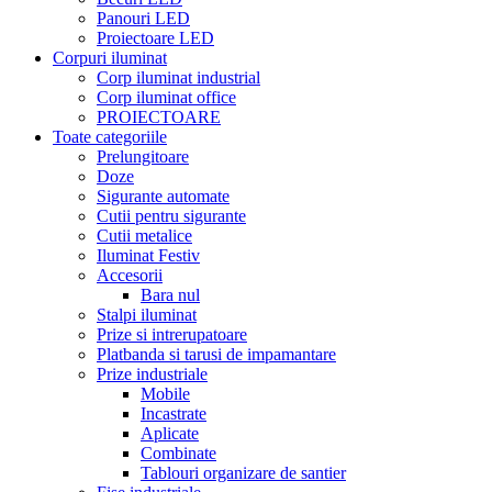
Panouri LED
Proiectoare LED
Corpuri iluminat
Corp iluminat industrial
Corp iluminat office
PROIECTOARE
Toate categoriile
Prelungitoare
Doze
Sigurante automate
Cutii pentru sigurante
Cutii metalice
Iluminat Festiv
Accesorii
Bara nul
Stalpi iluminat
Prize si intrerupatoare
Platbanda si tarusi de impamantare
Prize industriale
Mobile
Incastrate
Aplicate
Combinate
Tablouri organizare de santier