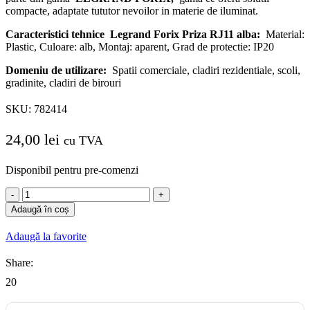
compacte, adaptate tututor nevoilor in materie de iluminat.
Caracteristici tehnice
Legrand Forix Priza RJ11 alba:
Material:
Plastic, Culoare: alb, Montaj: aparent, Grad de protectie: IP20
Domeniu de utilizare:
Spatii comerciale, cladiri rezidentiale, scoli,
gradinite, cladiri de birouri
SKU:
782414
24,00
lei
cu TVA
Disponibil pentru pre-comenzi
Cantitate
Legrand
Adaugă în coș
Forix
Priza
Adaugă la favorite
RJ11
alba
Share:
20