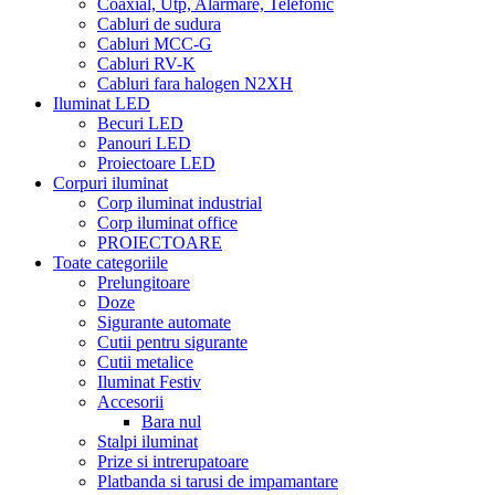
Coaxial, Utp, Alarmare, Telefonic
Cabluri de sudura
Cabluri MCC-G
Cabluri RV-K
Cabluri fara halogen N2XH
Iluminat LED
Becuri LED
Panouri LED
Proiectoare LED
Corpuri iluminat
Corp iluminat industrial
Corp iluminat office
PROIECTOARE
Toate categoriile
Prelungitoare
Doze
Sigurante automate
Cutii pentru sigurante
Cutii metalice
Iluminat Festiv
Accesorii
Bara nul
Stalpi iluminat
Prize si intrerupatoare
Platbanda si tarusi de impamantare