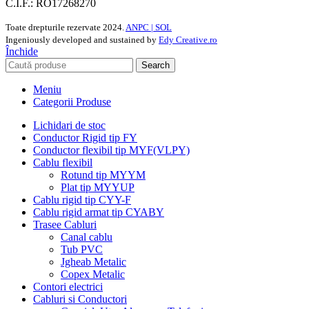
C.I.F.: RO17268270
Toate drepturile rezervate
2024.
ANPC |
SOL
Ingeniously developed and sustained by
Edy Creative.ro
Închide
Search
Meniu
Categorii Produse
Lichidari de stoc
Conductor Rigid tip FY
Conductor flexibil tip MYF(VLPY)
Cablu flexibil
Rotund tip MYYM
Plat tip MYYUP
Cablu rigid tip CYY-F
Cablu rigid armat tip CYABY
Trasee Cabluri
Canal cablu
Tub PVC
Jgheab Metalic
Copex Metalic
Contori electrici
Cabluri si Conductori