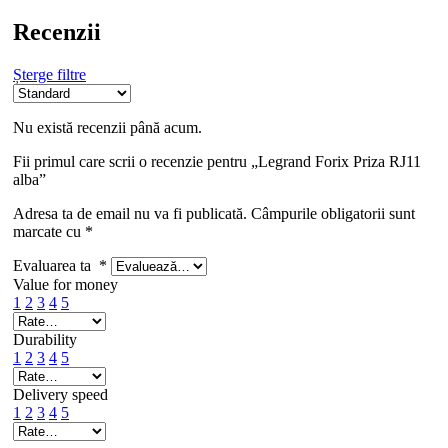
Recenzii
Șterge filtre
Nu există recenzii până acum.
Fii primul care scrii o recenzie pentru „Legrand Forix Priza RJ11
alba”
Adresa ta de email nu va fi publicată.
Câmpurile obligatorii sunt
marcate cu
*
Evaluarea ta
*
Value for money
1
2
3
4
5
Durability
1
2
3
4
5
Delivery speed
1
2
3
4
5