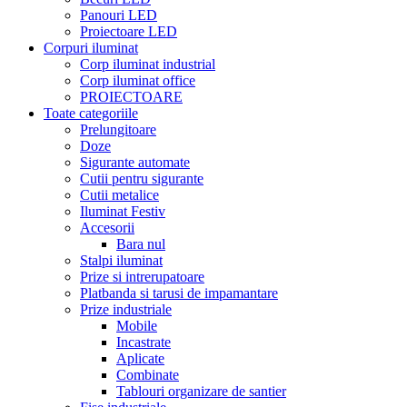
Panouri LED
Proiectoare LED
Corpuri iluminat
Corp iluminat industrial
Corp iluminat office
PROIECTOARE
Toate categoriile
Prelungitoare
Doze
Sigurante automate
Cutii pentru sigurante
Cutii metalice
Iluminat Festiv
Accesorii
Bara nul
Stalpi iluminat
Prize si intrerupatoare
Platbanda si tarusi de impamantare
Prize industriale
Mobile
Incastrate
Aplicate
Combinate
Tablouri organizare de santier