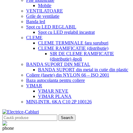
Fise industriale
Mobile
VENTILATOARE
Grile de ventilatie
Banda led
Spot cu LED REGLABIL
Spot cu LED reglabil incastrat
CLEME
CLEME TERMINALE fara suruburi
CLEME RAMIFICATIE (distributie)
SIR DE CLEME RAMIFICATIE
(distributie) 4poli
BANDA SUPORT DIN METAL
BANDA SUPORT din metal in cutie din plastic
Coliere (fasete) din NYLON 66 – ISO 2001
Baza autocolanta pentru coliere
VIMAR
VIMAR NEVE
VIMAR PLANA
MINI-INTR. 6KA C10 2P 100126
Search