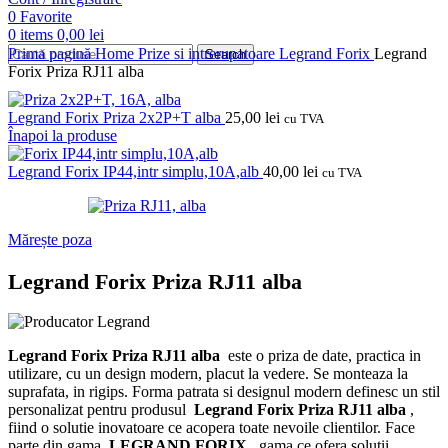
0
Favorite
0
items
0,00
lei
Prima pagină
Home
Prize si intrerupatoare
Legrand
Forix
Legrand
Search
Forix Priza RJ11 alba
Legrand Forix Priza 2x2P+T alba
25,00
lei
cu TVA
Înapoi la produse
Legrand Forix IP44,intr simplu,10A,alb
40,00
lei
cu TVA
Mărește poza
Legrand Forix Priza RJ11 alba
Legrand Forix Priza RJ11 alba
este o priza de date, practica in
utilizare, cu un design modern, placut la vedere.
Se monteaza la
suprafata, in rigips.
Forma patrata si designul modern definesc un stil
personalizat pentru produsul
Legrand Forix Priza RJ11 alba
,
fiind o solutie inovatoare ce acopera toate nevoile clientilor.
Face
parte din gama
LEGRAND FORIX,
gama ce ofera solutii