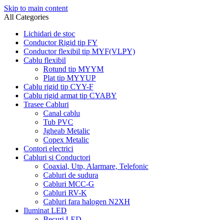
Skip to main content
All Categories
Lichidari de stoc
Conductor Rigid tip FY
Conductor flexibil tip MYF(VLPY)
Cablu flexibil
Rotund tip MYYM
Plat tip MYYUP
Cablu rigid tip CYY-F
Cablu rigid armat tip CYABY
Trasee Cabluri
Canal cablu
Tub PVC
Jgheab Metalic
Copex Metalic
Contori electrici
Cabluri si Conductori
Coaxial, Utp, Alarmare, Telefonic
Cabluri de sudura
Cabluri MCC-G
Cabluri RV-K
Cabluri fara halogen N2XH
Iluminat LED
Becuri LED