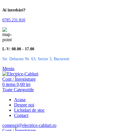
Ai întrebări?
0785.231.810
L-V: 08.00 - 17.00
Str. Delureni Nr. 63, Sector 5, Bucuresti
Meniu
Cont / Înregistrare
0
items
0,00
lei
Toate Categoriile
Acasa
Despre noi
Lichidari de stoc
Contact
comenzi@electrice-cabluri.ro
Cont / Înregistrare