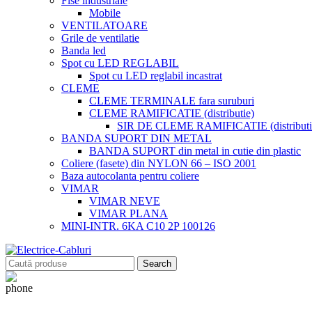
Fise industriale
Mobile
VENTILATOARE
Grile de ventilatie
Banda led
Spot cu LED REGLABIL
Spot cu LED reglabil incastrat
CLEME
CLEME TERMINALE fara suruburi
CLEME RAMIFICATIE (distributie)
SIR DE CLEME RAMIFICATIE (distributie
BANDA SUPORT DIN METAL
BANDA SUPORT din metal in cutie din plastic
Coliere (fasete) din NYLON 66 – ISO 2001
Baza autocolanta pentru coliere
VIMAR
VIMAR NEVE
VIMAR PLANA
MINI-INTR. 6KA C10 2P 100126
Search