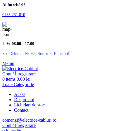
Ai întrebări?
0785.231.810
L-V: 08.00 - 17.00
Str. Delureni Nr. 63, Sector 5, Bucuresti
Meniu
Cont / Înregistrare
0
items
0,00
lei
Toate Categoriile
Acasa
Despre noi
Lichidari de stoc
Contact
comenzi@electrice-cabluri.ro
Cont / Înregistrare
0
Favorite