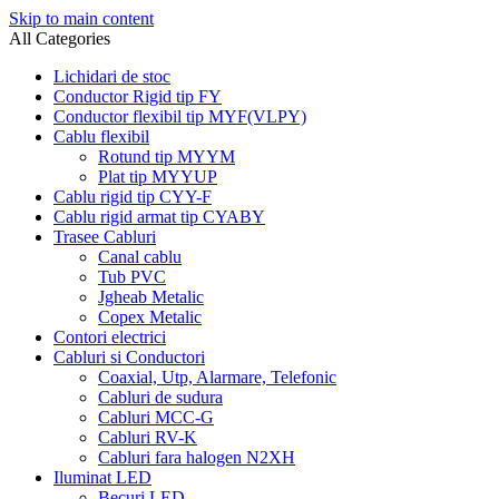
Skip to main content
All Categories
Lichidari de stoc
Conductor Rigid tip FY
Conductor flexibil tip MYF(VLPY)
Cablu flexibil
Rotund tip MYYM
Plat tip MYYUP
Cablu rigid tip CYY-F
Cablu rigid armat tip CYABY
Trasee Cabluri
Canal cablu
Tub PVC
Jgheab Metalic
Copex Metalic
Contori electrici
Cabluri si Conductori
Coaxial, Utp, Alarmare, Telefonic
Cabluri de sudura
Cabluri MCC-G
Cabluri RV-K
Cabluri fara halogen N2XH
Iluminat LED
Becuri LED