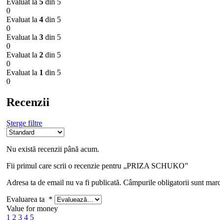
Evaluat la
5
din 5
0
Evaluat la
4
din 5
0
Evaluat la
3
din 5
0
Evaluat la
2
din 5
0
Evaluat la
1
din 5
0
Recenzii
Șterge filtre
Nu există recenzii până acum.
Fii primul care scrii o recenzie pentru „PRIZA SCHUKO”
Adresa ta de email nu va fi publicată.
Câmpurile obligatorii sunt mar
Evaluarea ta
*
Value for money
1
2
3
4
5