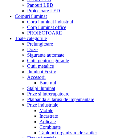
Panouri LED
Proiectoare LED
Corpuri iluminat
Corp iluminat industrial
Corp iluminat office
PROIECTOARE
Toate categoriile
Prelungitoare
Doze
Sigurante automate
Cutii pentru sigurante
Cutii metalice
Iluminat Festiv
Accesorii
Bara nul
Stalpi iluminat
Prize si intrerupatoare
Platbanda si tarusi de impamantare
Prize industriale
Mobile
Incastrate
Aplicate
Combinate
Tablouri organizare de santier