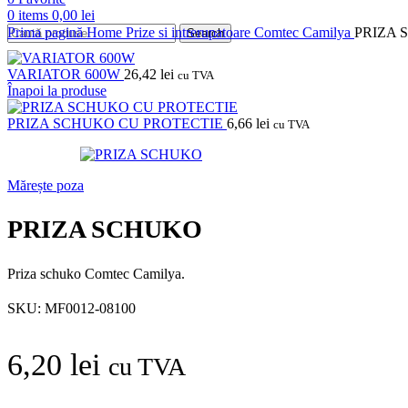
0
items
0,00
lei
Prima pagină
Home
Prize si intrerupatoare
Comtec
Camilya
PRIZA 
Search
VARIATOR 600W
26,42
lei
cu TVA
Înapoi la produse
PRIZA SCHUKO CU PROTECTIE
6,66
lei
cu TVA
Mărește poza
PRIZA SCHUKO
Priza schuko Comtec Camilya.
SKU:
MF0012-08100
6,20
lei
cu TVA