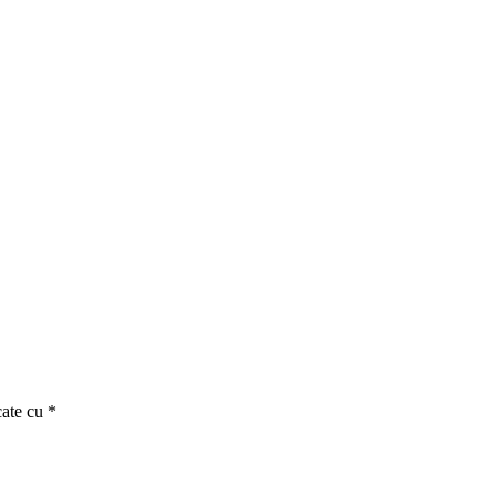
cate cu
*