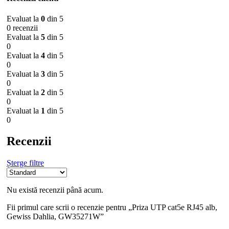
Evaluat la
0
din 5
0 recenzii
Evaluat la
5
din 5
0
Evaluat la
4
din 5
0
Evaluat la
3
din 5
0
Evaluat la
2
din 5
0
Evaluat la
1
din 5
0
Recenzii
Șterge filtre
Nu există recenzii până acum.
Fii primul care scrii o recenzie pentru „Priza UTP cat5e RJ45 alb,
Gewiss Dahlia, GW35271W”