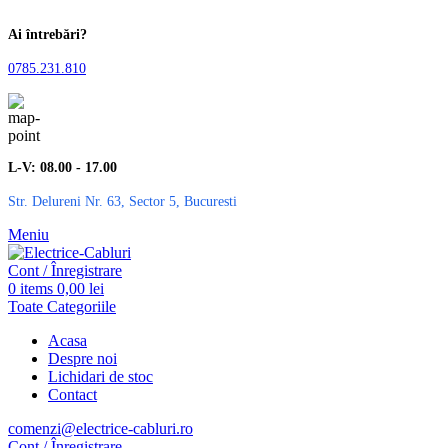
Ai întrebări?
0785.231.810
L-V: 08.00 - 17.00
Str. Delureni Nr. 63, Sector 5, Bucuresti
Meniu
Cont / Înregistrare
0
items
0,00
lei
Toate Categoriile
Acasa
Despre noi
Lichidari de stoc
Contact
comenzi@electrice-cabluri.ro
Cont / Înregistrare