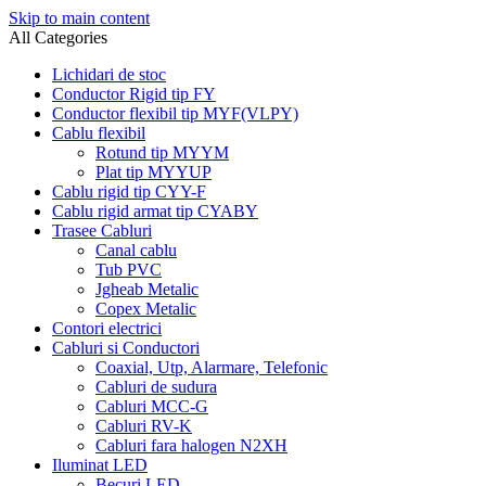
Skip to main content
All Categories
Lichidari de stoc
Conductor Rigid tip FY
Conductor flexibil tip MYF(VLPY)
Cablu flexibil
Rotund tip MYYM
Plat tip MYYUP
Cablu rigid tip CYY-F
Cablu rigid armat tip CYABY
Trasee Cabluri
Canal cablu
Tub PVC
Jgheab Metalic
Copex Metalic
Contori electrici
Cabluri si Conductori
Coaxial, Utp, Alarmare, Telefonic
Cabluri de sudura
Cabluri MCC-G
Cabluri RV-K
Cabluri fara halogen N2XH
Iluminat LED
Becuri LED