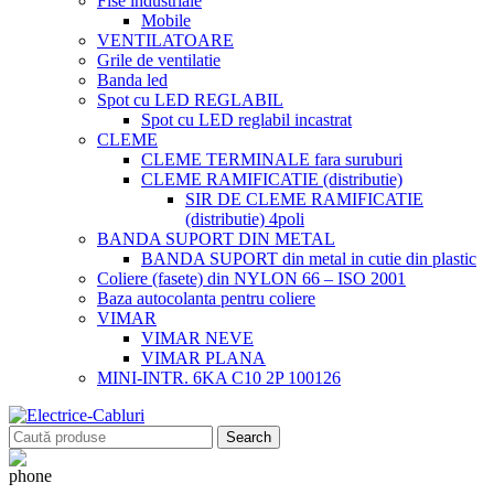
Fise industriale
Mobile
VENTILATOARE
Grile de ventilatie
Banda led
Spot cu LED REGLABIL
Spot cu LED reglabil incastrat
CLEME
CLEME TERMINALE fara suruburi
CLEME RAMIFICATIE (distributie)
SIR DE CLEME RAMIFICATIE
(distributie) 4poli
BANDA SUPORT DIN METAL
BANDA SUPORT din metal in cutie din plastic
Coliere (fasete) din NYLON 66 – ISO 2001
Baza autocolanta pentru coliere
VIMAR
VIMAR NEVE
VIMAR PLANA
MINI-INTR. 6KA C10 2P 100126
Search