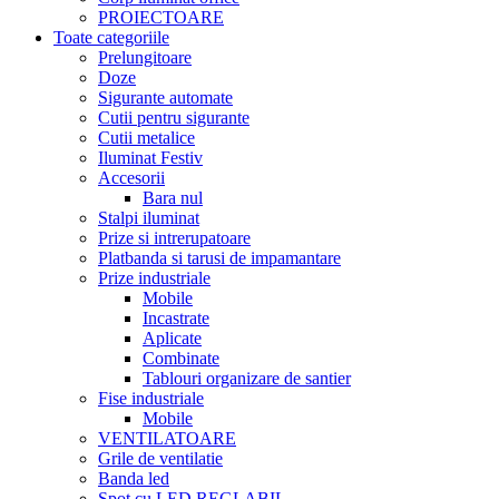
PROIECTOARE
Toate categoriile
Prelungitoare
Doze
Sigurante automate
Cutii pentru sigurante
Cutii metalice
Iluminat Festiv
Accesorii
Bara nul
Stalpi iluminat
Prize si intrerupatoare
Platbanda si tarusi de impamantare
Prize industriale
Mobile
Incastrate
Aplicate
Combinate
Tablouri organizare de santier
Fise industriale
Mobile
VENTILATOARE
Grile de ventilatie
Banda led
Spot cu LED REGLABIL