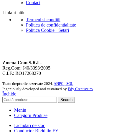
Contact
Linkuri utile
Termeni si conditii
Politica de confidentialitate
Politica Cookie - Setari
Zmena Com S.R.L.
Reg.Com: J40/3393/2005
C.I.F.: RO17268270
Toate drepturile rezervate
2024.
ANPC |
SOL
Ingeniously developed and sustained by
Edy Creative.ro
Închide
Search
Meniu
Categorii Produse
Lichidari de stoc
Conductor Rigid tip FY