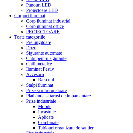
Panouri LED
Proiectoare LED
Corpuri iluminat
Corp iluminat industrial
Corp iluminat office
PROIECTOARE
Toate categoriile
Prelungitoare
Doze
Sigurante automate
Cutii pentru sigurante
Cutii metalice
Iluminat Festiv
Accesorii
Bara nul
Stalpi iluminat
Prize si intrerupatoare
Platbanda si tarusi de impamantare
Prize industriale
Mobile
Incastrate
Aplicate
Combinate
Tablouri organizare de santier