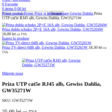
0
Favorite
0
items
0,00
lei
Prima pagină
Home
Prize si intrerupatoare
Gewiss
Dahlia
Priza
Search
UTP cat5e RJ45 alb, Gewiss Dahlia, GW35271W
Priza dubla schuko 2P+E 16A alb, Gewiss Dahlia, GW35204W
16,00
lei
cu TVA
Înapoi la produse
Priza TV-direct 0dB alb, Gewiss Dahlia, GW35261W
18,30
lei
cu
TVA
Mărește poza
Priza UTP cat5e RJ45 alb, Gewiss Dahlia,
GW35271W
SKU:
GW35271W
25,00
lei
cu TVA