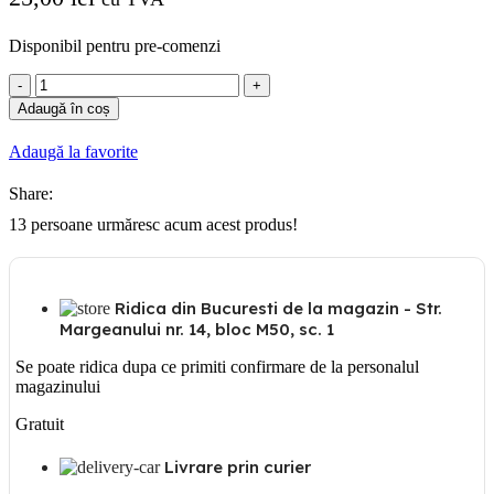
Disponibil pentru pre-comenzi
Cantitate
Priza
Adaugă în coș
UTP
cat5e
Adaugă la favorite
RJ45
alb,
Share:
Gewiss
Dahlia,
13
persoane urmăresc acum acest produs!
GW35271W
Ridica din Bucuresti de la magazin - Str.
Margeanului nr. 14, bloc M50, sc. 1
Se poate ridica dupa ce primiti confirmare de la personalul
magazinului
Gratuit
Livrare prin curier