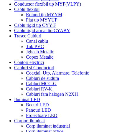
Conductor flexibil tip MYF(VLPY)
Cablu flexibil
Rotund tip MYYM
Plat tip MYYUP
Cablu rigid tip CYY-F
Cablu rigid armat tip CYABY
Trasee Cabluri
Canal cablu
Tub PVC
Jgheab Metalic
Copex Metalic
Contori electrici
Cabluri si Conductori
Coaxial, Utp, Alarmare, Telefonic
Cabluri de sudura
Cabluri MCC-G
Cabluri RV-K
Cabluri fara halogen N2XH
Iluminat LED
Becuri LED
Panouri LED
Proiectoare LED
Corpuri iluminat
Corp iluminat industrial
Corp iluminat office