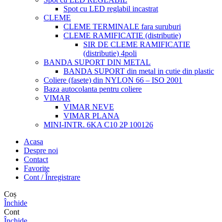
Spot cu LED reglabil incastrat
CLEME
CLEME TERMINALE fara suruburi
CLEME RAMIFICATIE (distributie)
SIR DE CLEME RAMIFICATIE
(distributie) 4poli
BANDA SUPORT DIN METAL
BANDA SUPORT din metal in cutie din plastic
Coliere (fasete) din NYLON 66 – ISO 2001
Baza autocolanta pentru coliere
VIMAR
VIMAR NEVE
VIMAR PLANA
MINI-INTR. 6KA C10 2P 100126
Acasa
Despre noi
Contact
Favorite
Cont / Înregistrare
Coș
Închide
Cont
Închide