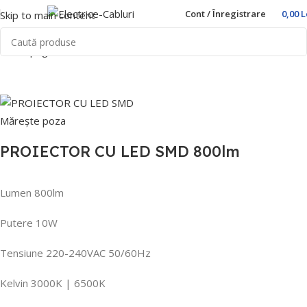
Cont / Înregistrare
0,00
L
Skip to main content
Prima pagină
Home
Iluminat LED
Proiectoare LED
Mărește poza
PROIECTOR CU LED SMD 800lm
Lumen 800lm
Putere 10W
Tensiune 220-240VAC 50/60Hz
Kelvin 3000K | 6500K