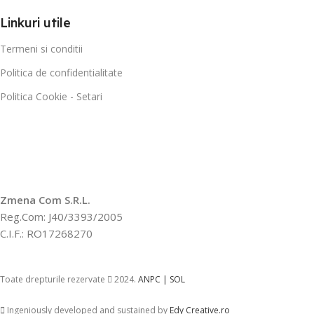
Linkuri utile
Termeni si conditii
Politica de confidentialitate
Politica Cookie - Setari
Zmena Com S.R.L.
Reg.Com: J40/3393/2005
C.I.F.: RO17268270
Toate drepturile rezervate
2024.
ANPC |
SOL
Ingeniously developed and sustained by
Edy Creative.ro