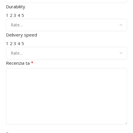
Durability
1
2
3
4
5
Delivery speed
1
2
3
4
5
*
Recenzia ta