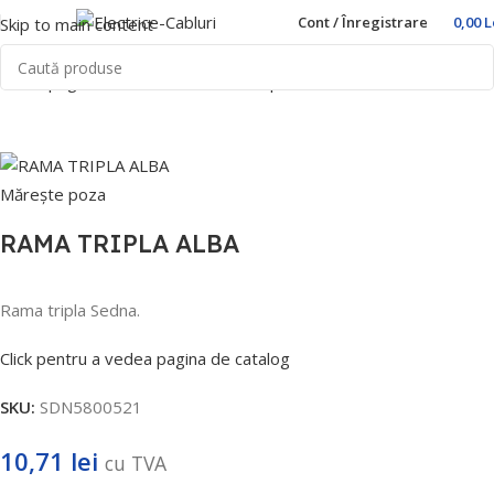
Cont / Înregistrare
0,00
L
Skip to main content
Prima pagină
Home
Prize si intrerupatoare
Schneider
Sedna
Mărește poza
RAMA TRIPLA ALBA
Rama tripla Sedna.
Click pentru a vedea pagina de catalog
SKU:
SDN5800521
10,71
lei
cu TVA