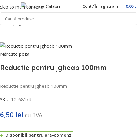
Cont / Înregistrare
0,00
L
Skip to main content
Prima pagină
Home
Accesorii
Mărește poza
Reductie pentru jgheab 100mm
Reductie pentru jgheab 100mm
SKU:
12-681/R
6,50
lei
cu TVA
Disponibil pentru pre-comenzi