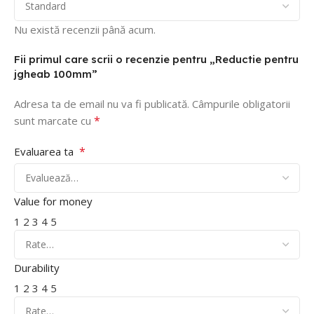
Nu există recenzii până acum.
Fii primul care scrii o recenzie pentru „Reductie pentru
jgheab 100mm”
Adresa ta de email nu va fi publicată.
Câmpurile obligatorii
*
sunt marcate cu
*
Evaluarea ta
Value for money
1
2
3
4
5
Durability
1
2
3
4
5