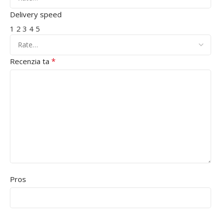
Delivery speed
1
2
3
4
5
*
Recenzia ta
Pros