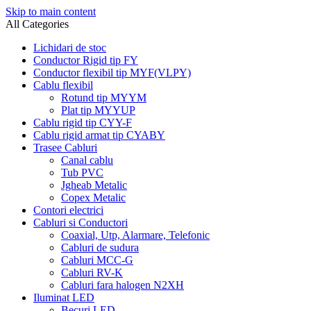
Skip to main content
All Categories
Lichidari de stoc
Conductor Rigid tip FY
Conductor flexibil tip MYF(VLPY)
Cablu flexibil
Rotund tip MYYM
Plat tip MYYUP
Cablu rigid tip CYY-F
Cablu rigid armat tip CYABY
Trasee Cabluri
Canal cablu
Tub PVC
Jgheab Metalic
Copex Metalic
Contori electrici
Cabluri si Conductori
Coaxial, Utp, Alarmare, Telefonic
Cabluri de sudura
Cabluri MCC-G
Cabluri RV-K
Cabluri fara halogen N2XH
Iluminat LED
Becuri LED