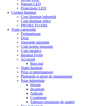
Panouri LED
Proiectoare LED
Corpuri iluminat
Corp iluminat industrial
Corp iluminat office
PROIECTOARE
Toate categoriile
Prelungitoare
Doze
Sigurante automate
Cutii pentru sigurante
Cutii metalice
Iluminat Festiv
Accesorii
Bara nul
Stalpi iluminat
Prize si intrerupatoare
Platbanda si tarusi de impamantare
Prize industriale
Mobile
Incastrate
Aplicate
Combinate
Tablouri organizare de santier