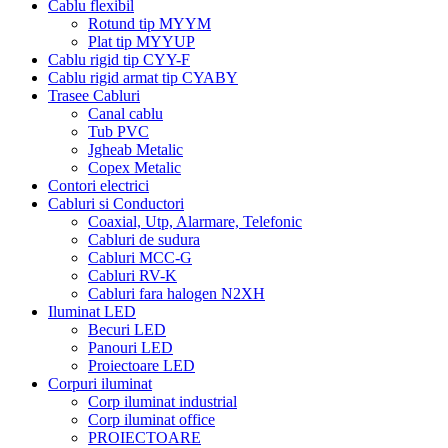
Cablu flexibil
Rotund tip MYYM
Plat tip MYYUP
Cablu rigid tip CYY-F
Cablu rigid armat tip CYABY
Trasee Cabluri
Canal cablu
Tub PVC
Jgheab Metalic
Copex Metalic
Contori electrici
Cabluri si Conductori
Coaxial, Utp, Alarmare, Telefonic
Cabluri de sudura
Cabluri MCC-G
Cabluri RV-K
Cabluri fara halogen N2XH
Iluminat LED
Becuri LED
Panouri LED
Proiectoare LED
Corpuri iluminat
Corp iluminat industrial
Corp iluminat office
PROIECTOARE