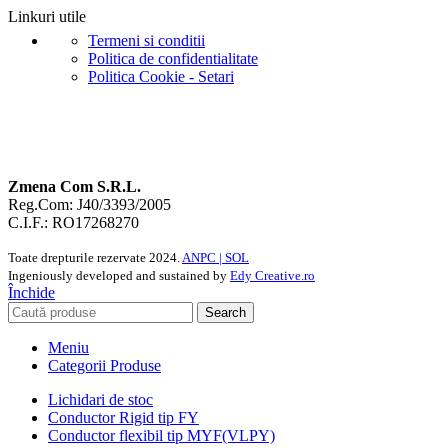
Linkuri utile
Termeni si conditii
Politica de confidentialitate
Politica Cookie - Setari
Zmena Com S.R.L.
Reg.Com: J40/3393/2005
C.I.F.: RO17268270
Toate drepturile rezervate
2024.
ANPC |
SOL
Ingeniously developed and sustained by
Edy Creative.ro
Închide
Search
Meniu
Categorii Produse
Lichidari de stoc
Conductor Rigid tip FY
Conductor flexibil tip MYF(VLPY)