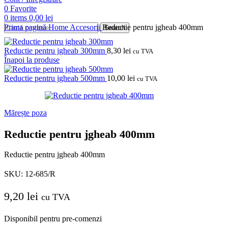
0
Favorite
0
items
0,00
lei
Prima pagină
Home
Accesorii
Reductie pentru jgheab 400mm
Search
Reductie pentru jgheab 300mm
8,30
lei
cu TVA
Înapoi la produse
Reductie pentru jgheab 500mm
10,00
lei
cu TVA
Mărește poza
Reductie pentru jgheab 400mm
Reductie pentru jgheab 400mm
SKU:
12-685/R
9,20
lei
cu TVA
Disponibil pentru pre-comenzi