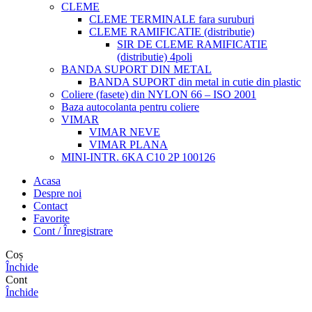
CLEME
CLEME TERMINALE fara suruburi
CLEME RAMIFICATIE (distributie)
SIR DE CLEME RAMIFICATIE
(distributie) 4poli
BANDA SUPORT DIN METAL
BANDA SUPORT din metal in cutie din plastic
Coliere (fasete) din NYLON 66 – ISO 2001
Baza autocolanta pentru coliere
VIMAR
VIMAR NEVE
VIMAR PLANA
MINI-INTR. 6KA C10 2P 100126
Acasa
Despre noi
Contact
Favorite
Cont / Înregistrare
Coș
Închide
Cont
Închide