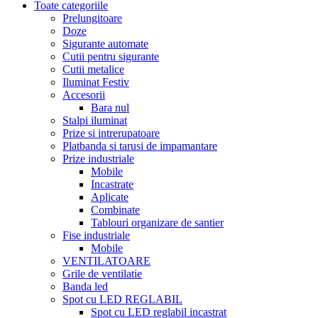
Toate categoriile
Prelungitoare
Doze
Sigurante automate
Cutii pentru sigurante
Cutii metalice
Iluminat Festiv
Accesorii
Bara nul
Stalpi iluminat
Prize si intrerupatoare
Platbanda si tarusi de impamantare
Prize industriale
Mobile
Incastrate
Aplicate
Combinate
Tablouri organizare de santier
Fise industriale
Mobile
VENTILATOARE
Grile de ventilatie
Banda led
Spot cu LED REGLABIL
Spot cu LED reglabil incastrat