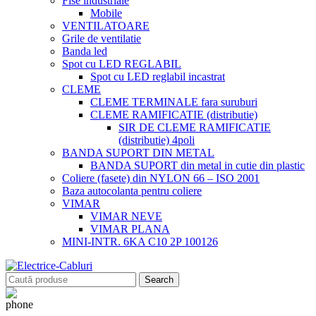
Fise industriale
Mobile
VENTILATOARE
Grile de ventilatie
Banda led
Spot cu LED REGLABIL
Spot cu LED reglabil incastrat
CLEME
CLEME TERMINALE fara suruburi
CLEME RAMIFICATIE (distributie)
SIR DE CLEME RAMIFICATIE
(distributie) 4poli
BANDA SUPORT DIN METAL
BANDA SUPORT din metal in cutie din plastic
Coliere (fasete) din NYLON 66 – ISO 2001
Baza autocolanta pentru coliere
VIMAR
VIMAR NEVE
VIMAR PLANA
MINI-INTR. 6KA C10 2P 100126
Search