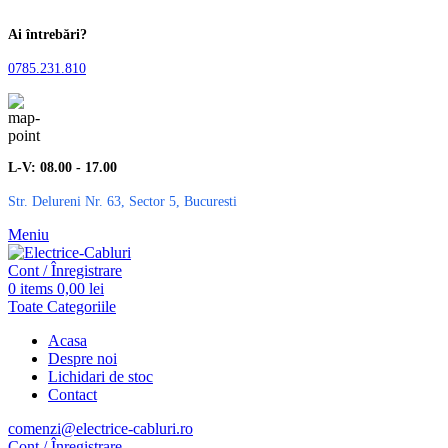
Ai întrebări?
0785.231.810
L-V: 08.00 - 17.00
Str. Delureni Nr. 63, Sector 5, Bucuresti
Meniu
Cont / Înregistrare
0
items
0,00
lei
Toate Categoriile
Acasa
Despre noi
Lichidari de stoc
Contact
comenzi@electrice-cabluri.ro
Cont / Înregistrare