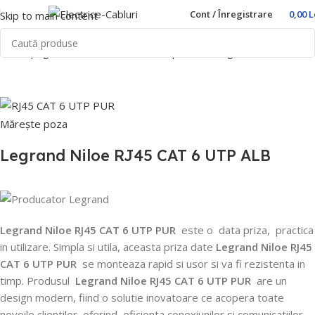
Cont / Înregistrare
0,00
L
Skip to main content
Prima pagină
Home
Prize si intrerupatoare
Legrand
Niloe
Mărește poza
Legrand Niloe RJ45 CAT 6 UTP ALB
Legrand Niloe RJ45 CAT 6 UTP PUR
este o
data priza,
practica
in utilizare.
Simpla si utila, aceasta priza date
Legrand Niloe RJ45
CAT 6 UTP PUR
se monteaza rapid si usor si va fi rezistenta in
timp.
Produsul
Legrand Niloe RJ45 CAT 6 UTP PUR
are un
design modern, fiind o solutie inovatoare ce acopera toate
nevoile clientilor, oferind
eficienta conexiunilor si comunicatiilor