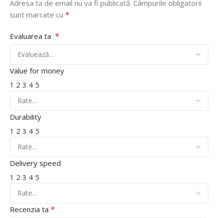
Adresa ta de email nu va fi publicată.
Câmpurile obligatorii
*
sunt marcate cu
*
Evaluarea ta
Value for money
1
2
3
4
5
Durability
1
2
3
4
5
Delivery speed
1
2
3
4
5
*
Recenzia ta