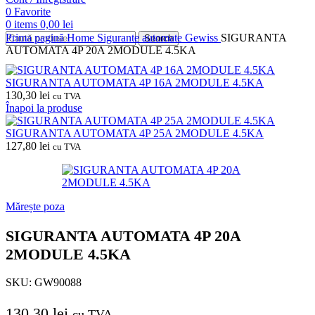
0
Favorite
0
items
0,00
lei
Prima pagină
Home
Sigurante automate
Gewiss
SIGURANTA
Search
AUTOMATA 4P 20A 2MODULE 4.5KA
SIGURANTA AUTOMATA 4P 16A 2MODULE 4.5KA
130,30
lei
cu TVA
Înapoi la produse
SIGURANTA AUTOMATA 4P 25A 2MODULE 4.5KA
127,80
lei
cu TVA
Mărește poza
SIGURANTA AUTOMATA 4P 20A
2MODULE 4.5KA
SKU:
GW90088
130,30
lei
cu TVA