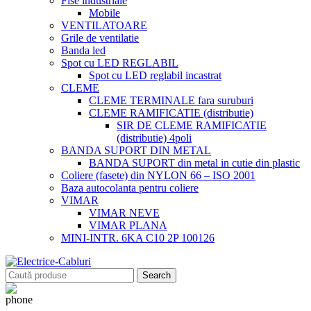
Fise industriale
Mobile
VENTILATOARE
Grile de ventilatie
Banda led
Spot cu LED REGLABIL
Spot cu LED reglabil incastrat
CLEME
CLEME TERMINALE fara suruburi
CLEME RAMIFICATIE (distributie)
SIR DE CLEME RAMIFICATIE
(distributie) 4poli
BANDA SUPORT DIN METAL
BANDA SUPORT din metal in cutie din plastic
Coliere (fasete) din NYLON 66 – ISO 2001
Baza autocolanta pentru coliere
VIMAR
VIMAR NEVE
VIMAR PLANA
MINI-INTR. 6KA C10 2P 100126
Search