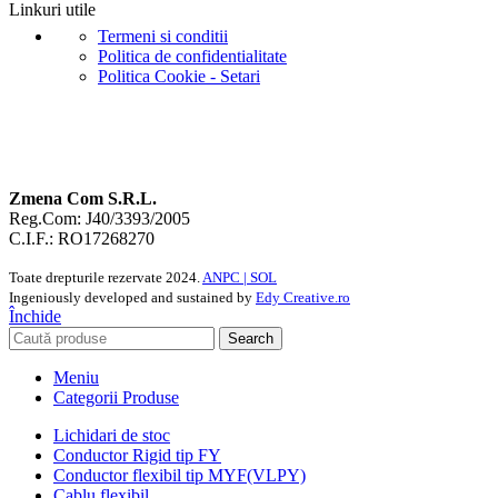
Linkuri utile
Termeni si conditii
Politica de confidentialitate
Politica Cookie - Setari
Zmena Com S.R.L.
Reg.Com: J40/3393/2005
C.I.F.: RO17268270
Toate drepturile rezervate
2024.
ANPC |
SOL
Ingeniously developed and sustained by
Edy Creative.ro
Închide
Search
Meniu
Categorii Produse
Lichidari de stoc
Conductor Rigid tip FY
Conductor flexibil tip MYF(VLPY)
Cablu flexibil