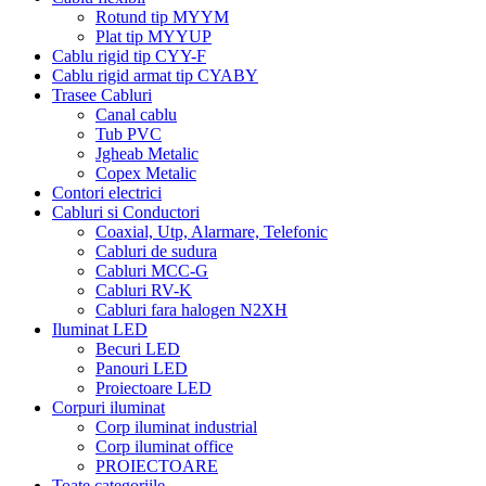
Rotund tip MYYM
Plat tip MYYUP
Cablu rigid tip CYY-F
Cablu rigid armat tip CYABY
Trasee Cabluri
Canal cablu
Tub PVC
Jgheab Metalic
Copex Metalic
Contori electrici
Cabluri si Conductori
Coaxial, Utp, Alarmare, Telefonic
Cabluri de sudura
Cabluri MCC-G
Cabluri RV-K
Cabluri fara halogen N2XH
Iluminat LED
Becuri LED
Panouri LED
Proiectoare LED
Corpuri iluminat
Corp iluminat industrial
Corp iluminat office
PROIECTOARE
Toate categoriile