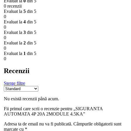
Evaluat la
0
din 5
0 recenzii
Evaluat la
5
din 5
0
Evaluat la
4
din 5
0
Evaluat la
3
din 5
0
Evaluat la
2
din 5
0
Evaluat la
1
din 5
0
Recenzii
Șterge filtre
Nu există recenzii până acum.
Fii primul care scrii o recenzie pentru „SIGURANTA
AUTOMATA 4P 20A 2MODULE 4.5KA”
Adresa ta de email nu va fi publicată.
Câmpurile obligatorii sunt
marcate cu
*