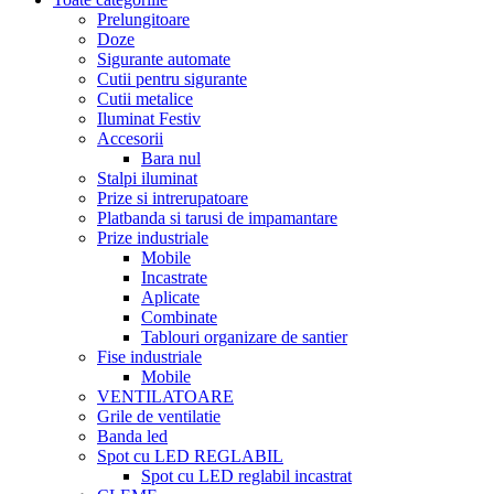
Prelungitoare
Doze
Sigurante automate
Cutii pentru sigurante
Cutii metalice
Iluminat Festiv
Accesorii
Bara nul
Stalpi iluminat
Prize si intrerupatoare
Platbanda si tarusi de impamantare
Prize industriale
Mobile
Incastrate
Aplicate
Combinate
Tablouri organizare de santier
Fise industriale
Mobile
VENTILATOARE
Grile de ventilatie
Banda led
Spot cu LED REGLABIL
Spot cu LED reglabil incastrat