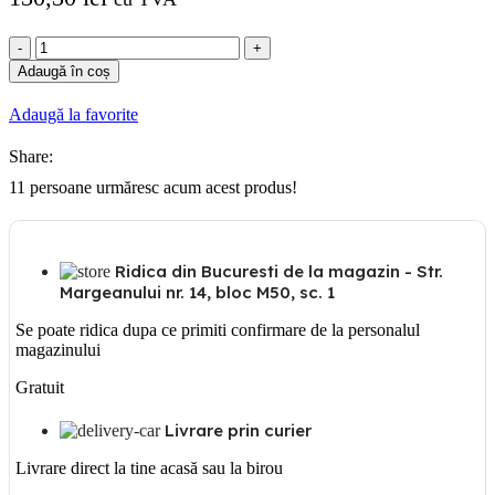
Cantitate
SIGURANTA
Adaugă în coș
AUTOMATA
4P
Adaugă la favorite
20A
2MODULE
Share:
4.5KA
11
persoane urmăresc acum acest produs!
Ridica din Bucuresti de la magazin - Str.
Margeanului nr. 14, bloc M50, sc. 1
Se poate ridica dupa ce primiti confirmare de la personalul
magazinului
Gratuit
Livrare prin curier
Livrare direct la tine acasă sau la birou