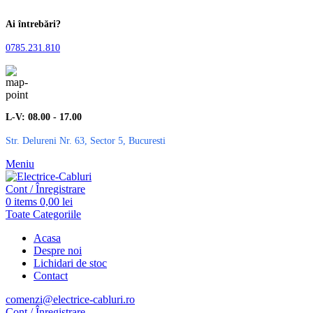
Ai întrebări?
0785.231.810
L-V: 08.00 - 17.00
Str. Delureni Nr. 63, Sector 5, Bucuresti
Meniu
Cont / Înregistrare
0
items
0,00
lei
Toate Categoriile
Acasa
Despre noi
Lichidari de stoc
Contact
comenzi@electrice-cabluri.ro
Cont / Înregistrare