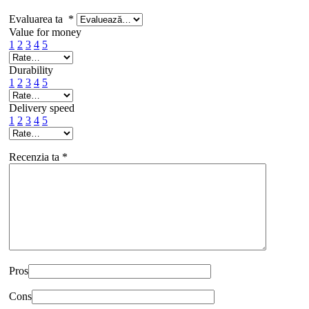
Evaluarea ta
*
Value for money
1
2
3
4
5
Durability
1
2
3
4
5
Delivery speed
1
2
3
4
5
Recenzia ta
*
Pros
Cons