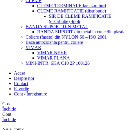
CLEME
CLEME TERMINALE fara suruburi
CLEME RAMIFICATIE (distributie)
SIR DE CLEME RAMIFICATIE
(distributie) 4poli
BANDA SUPORT DIN METAL
BANDA SUPORT din metal in cutie din plastic
Coliere (fasete) din NYLON 66 – ISO 2001
Baza autocolanta pentru coliere
VIMAR
VIMAR NEVE
VIMAR PLANA
MINI-INTR. 6KA C10 2P 100126
Acasa
Despre noi
Contact
Favorite
Cont / Înregistrare
Coș
Închide
Cont
Închide
Nu ai cont?