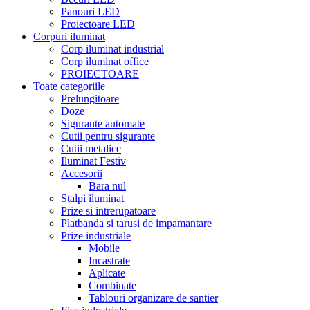
Panouri LED
Proiectoare LED
Corpuri iluminat
Corp iluminat industrial
Corp iluminat office
PROIECTOARE
Toate categoriile
Prelungitoare
Doze
Sigurante automate
Cutii pentru sigurante
Cutii metalice
Iluminat Festiv
Accesorii
Bara nul
Stalpi iluminat
Prize si intrerupatoare
Platbanda si tarusi de impamantare
Prize industriale
Mobile
Incastrate
Aplicate
Combinate
Tablouri organizare de santier