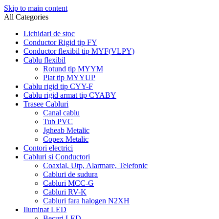
Skip to main content
All Categories
Lichidari de stoc
Conductor Rigid tip FY
Conductor flexibil tip MYF(VLPY)
Cablu flexibil
Rotund tip MYYM
Plat tip MYYUP
Cablu rigid tip CYY-F
Cablu rigid armat tip CYABY
Trasee Cabluri
Canal cablu
Tub PVC
Jgheab Metalic
Copex Metalic
Contori electrici
Cabluri si Conductori
Coaxial, Utp, Alarmare, Telefonic
Cabluri de sudura
Cabluri MCC-G
Cabluri RV-K
Cabluri fara halogen N2XH
Iluminat LED
Becuri LED