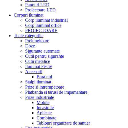
Panouri LED
Proiectoare LED
Corpuri iluminat
Corp iluminat industrial
Corp iluminat office
PROIECTOARE
Toate categoriile
Prelungitoare
Doze
Sigurante automate
Cutii pentru sigurante
Cutii metalice
Iluminat Festiv
Accesorii
Bara nul
Stalpi iluminat
Prize si intrerupatoare
Platbanda si tarusi de impamantare
Prize industriale
Mobile
Incastrate
Aplicate
Combinate
Tablouri organizare de santier