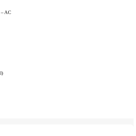
 – AC
l)