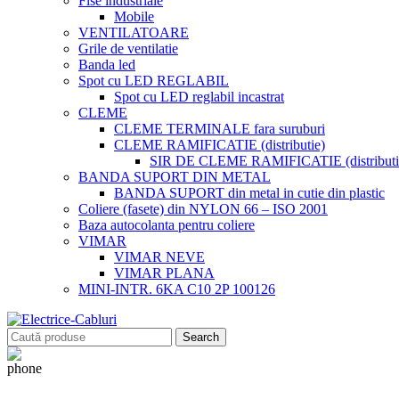
Fise industriale
Mobile
VENTILATOARE
Grile de ventilatie
Banda led
Spot cu LED REGLABIL
Spot cu LED reglabil incastrat
CLEME
CLEME TERMINALE fara suruburi
CLEME RAMIFICATIE (distributie)
SIR DE CLEME RAMIFICATIE (distributie
BANDA SUPORT DIN METAL
BANDA SUPORT din metal in cutie din plastic
Coliere (fasete) din NYLON 66 – ISO 2001
Baza autocolanta pentru coliere
VIMAR
VIMAR NEVE
VIMAR PLANA
MINI-INTR. 6KA C10 2P 100126
Search