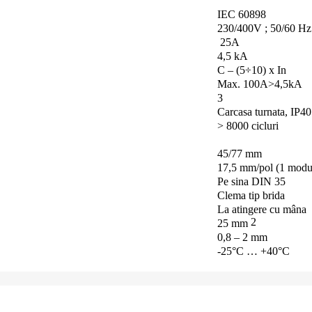
IEC 60898
230/400V ;
50/60 Hz
25A
4,5 kA
C – (5÷10) x In
Max.
100A>4,5kA
3
Carcasa turnata, IP40
> 8000 cicluri
45/77 mm
17,5 mm/pol (1 modu
Pe sina DIN 35
Clema tip brida
La atingere cu mâna
2
25 mm
0,8 – 2 mm
-25°C … +40°C