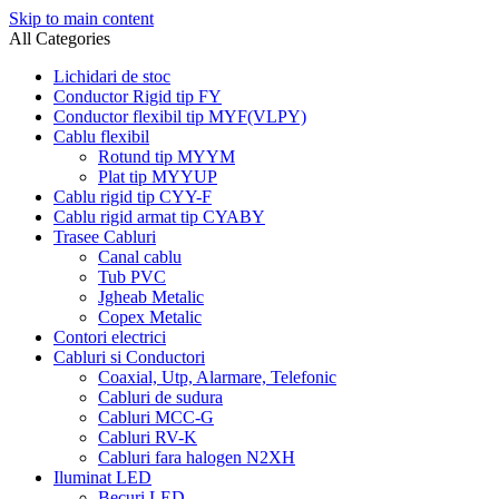
Skip to main content
All Categories
Lichidari de stoc
Conductor Rigid tip FY
Conductor flexibil tip MYF(VLPY)
Cablu flexibil
Rotund tip MYYM
Plat tip MYYUP
Cablu rigid tip CYY-F
Cablu rigid armat tip CYABY
Trasee Cabluri
Canal cablu
Tub PVC
Jgheab Metalic
Copex Metalic
Contori electrici
Cabluri si Conductori
Coaxial, Utp, Alarmare, Telefonic
Cabluri de sudura
Cabluri MCC-G
Cabluri RV-K
Cabluri fara halogen N2XH
Iluminat LED
Becuri LED