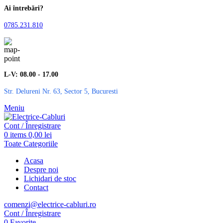
Ai întrebări?
0785.231.810
L-V: 08.00 - 17.00
Str. Delureni Nr. 63, Sector 5, Bucuresti
Meniu
Cont / Înregistrare
0
items
0,00
lei
Toate Categoriile
Acasa
Despre noi
Lichidari de stoc
Contact
comenzi@electrice-cabluri.ro
Cont / Înregistrare
0
Favorite