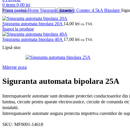
0
items
0,00
lei
Prima pagină
Home
Sigurante automate
Comtec
4.5kA
Bipolare
Sigu
Search
Siguranta automata bipolara 20A
14,00
lei
cu TVA
Înapoi la produse
Siguranta automata bipolara 40A
17,00
lei
cu TVA
Lipsă stoc
Mărește poza
Siguranta automata bipolara 25A
Intrerupatoarele automate sunt destinate protectiei conductoarelor din in
lumina, circuite pentru aparate electrocasnice, circuite de comanda etc)
instalatii.
Intrerupatoarele automate asigura protectia impotriva curentilor de supr
SKU:
MF0001-14618