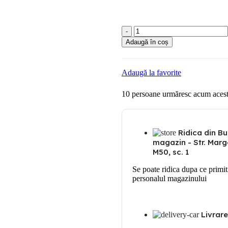
Cantitate
Siguranta
Adaugă în coș
automata
bipolara
50A
Adaugă la favorite
10
persoane urmăresc acum acest
Ridica din Bu
magazin - Str. Marge
M50, sc. 1
Se poate ridica dupa ce primit
personalul magazinului
Livrare