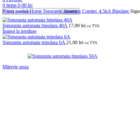
0
items
0,00
lei
Prima pagină
Home
Sigurante automate
Comtec
4.5kA
Bipolare
Sigu
Search
Siguranta automata bipolara 40A
17,00
lei
cu TVA
Înapoi la produse
Siguranta automata tripolara 6A
21,00
lei
cu TVA
Mărește poza