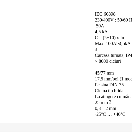
IEC 60898
230/400V ;
50/60 
50A
4,5 kA
C – (5÷10) x In
Max.
100A>4,5kA
3
Carcasa turnata, IP
> 8000 cicluri
45/77 mm
17,5 mm/pol (1 mod
Pe sina DIN 35
Clema tip brida
La atingere cu mân
2
25 mm
0,8 – 2 mm
-25°C … +40°C