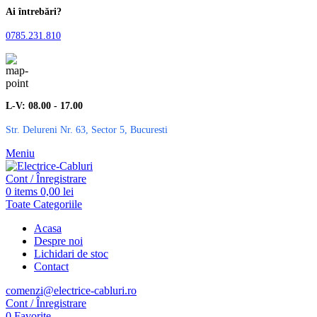
Ai întrebări?
0785.231.810
L-V: 08.00 - 17.00
Str. Delureni Nr. 63, Sector 5, Bucuresti
Meniu
Cont / Înregistrare
0
items
0,00
lei
Toate Categoriile
Acasa
Despre noi
Lichidari de stoc
Contact
comenzi@electrice-cabluri.ro
Cont / Înregistrare
0
Favorite