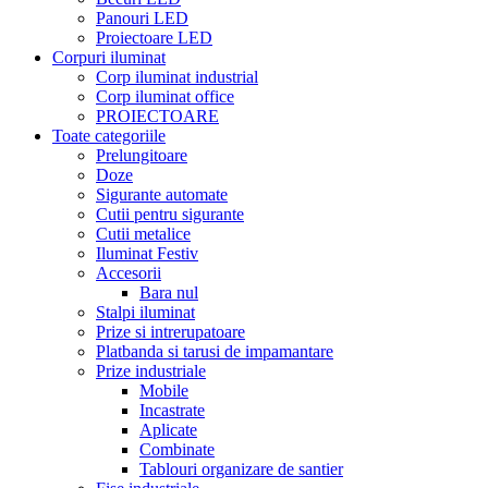
Panouri LED
Proiectoare LED
Corpuri iluminat
Corp iluminat industrial
Corp iluminat office
PROIECTOARE
Toate categoriile
Prelungitoare
Doze
Sigurante automate
Cutii pentru sigurante
Cutii metalice
Iluminat Festiv
Accesorii
Bara nul
Stalpi iluminat
Prize si intrerupatoare
Platbanda si tarusi de impamantare
Prize industriale
Mobile
Incastrate
Aplicate
Combinate
Tablouri organizare de santier