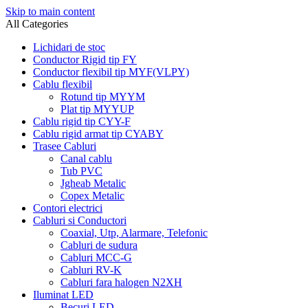
Skip to main content
All Categories
Lichidari de stoc
Conductor Rigid tip FY
Conductor flexibil tip MYF(VLPY)
Cablu flexibil
Rotund tip MYYM
Plat tip MYYUP
Cablu rigid tip CYY-F
Cablu rigid armat tip CYABY
Trasee Cabluri
Canal cablu
Tub PVC
Jgheab Metalic
Copex Metalic
Contori electrici
Cabluri si Conductori
Coaxial, Utp, Alarmare, Telefonic
Cabluri de sudura
Cabluri MCC-G
Cabluri RV-K
Cabluri fara halogen N2XH
Iluminat LED
Becuri LED