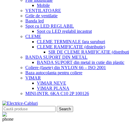
Fise industriale
Mobile
VENTILATOARE
Grile de ventilatie
Banda led
Spot cu LED REGLABIL
Spot cu LED reglabil incastrat
CLEME
CLEME TERMINALE fara suruburi
CLEME RAMIFICATIE (distributie)
SIR DE CLEME RAMIFICATIE (distributie
BANDA SUPORT DIN METAL
BANDA SUPORT din metal in cutie din plastic
Coliere (fasete) din NYLON 66 – ISO 2001
Baza autocolanta pentru coliere
VIMAR
VIMAR NEVE
VIMAR PLANA
MINI-INTR. 6KA C10 2P 100126
Search