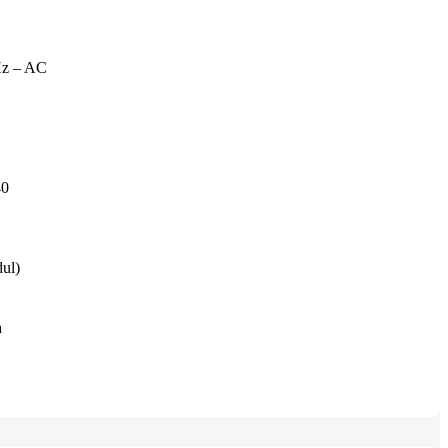
Hz – AC
40
ul)
a