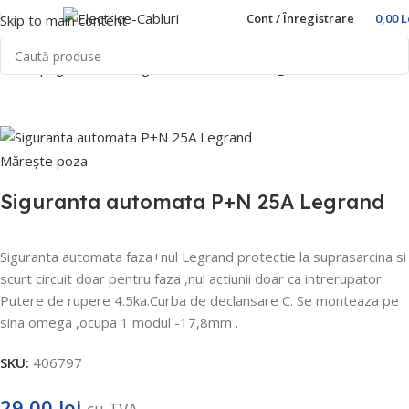
Cont / Înregistrare
0,00
L
Skip to main content
Prima pagină
Home
Sigurante automate
Legrand
Mărește poza
Siguranta automata P+N 25A Legrand
Siguranta automata faza+nul Legrand protectie la suprasarcina si
scurt circuit doar pentru faza ,nul actiunii doar ca intrerupator.
Putere de rupere 4.5ka.Curba de declansare C. Se monteaza pe
sina omega ,ocupa 1 modul -17,8mm .
SKU:
406797
29,00
lei
cu TVA