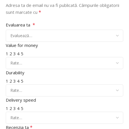
Adresa ta de email nu va fi publicată.
Câmpurile obligatorii
*
sunt marcate cu
*
Evaluarea ta
Value for money
1
2
3
4
5
Durability
1
2
3
4
5
Delivery speed
1
2
3
4
5
*
Recenzia ta