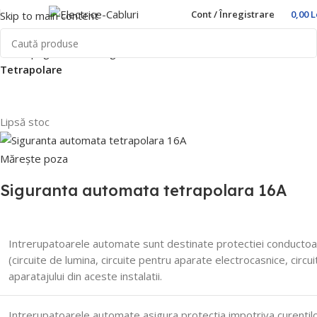
Cont / Înregistrare
0,00
L
Skip to main content
Prima pagină
Home
Sigurante automate
Comtec
4.5kA
Tetrapolare
Lipsă stoc
Mărește poza
Siguranta automata tetrapolara 16A
Intrerupatoarele automate sunt destinate protectiei conductoarelo
(circuite de lumina, circuite pentru aparate electrocasnice, circ
aparatajului din aceste instalatii.
Intrerupatoarele automate asigura protectia impotriva curentilor