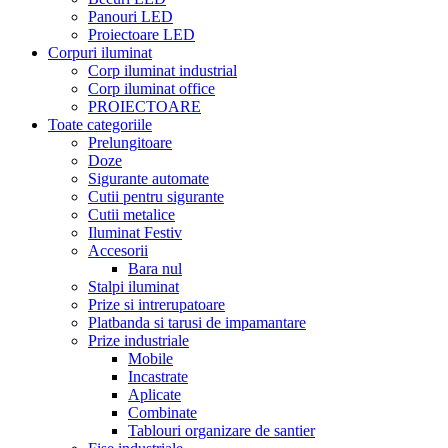
Panouri LED
Proiectoare LED
Corpuri iluminat
Corp iluminat industrial
Corp iluminat office
PROIECTOARE
Toate categoriile
Prelungitoare
Doze
Sigurante automate
Cutii pentru sigurante
Cutii metalice
Iluminat Festiv
Accesorii
Bara nul
Stalpi iluminat
Prize si intrerupatoare
Platbanda si tarusi de impamantare
Prize industriale
Mobile
Incastrate
Aplicate
Combinate
Tablouri organizare de santier