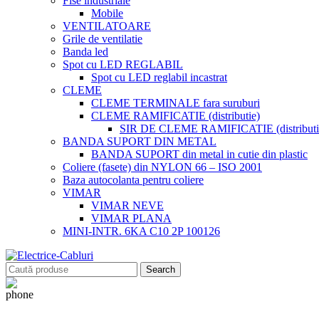
Fise industriale
Mobile
VENTILATOARE
Grile de ventilatie
Banda led
Spot cu LED REGLABIL
Spot cu LED reglabil incastrat
CLEME
CLEME TERMINALE fara suruburi
CLEME RAMIFICATIE (distributie)
SIR DE CLEME RAMIFICATIE (distributie
BANDA SUPORT DIN METAL
BANDA SUPORT din metal in cutie din plastic
Coliere (fasete) din NYLON 66 – ISO 2001
Baza autocolanta pentru coliere
VIMAR
VIMAR NEVE
VIMAR PLANA
MINI-INTR. 6KA C10 2P 100126
Search