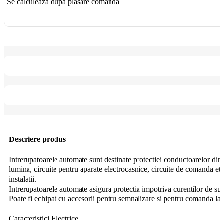
Se calculează după plasare comandă
Descriere produs
Intrerupatoarele automate sunt destinate protectiei conductoarelor din i
lumina, circuite pentru aparate electrocasnice, circuite de comanda et
instalatii.
Intrerupatoarele automate asigura protectia impotriva curentilor de su
Poate fi echipat cu accesorii pentru semnalizare si pentru comanda la
Caracteristici Electrice