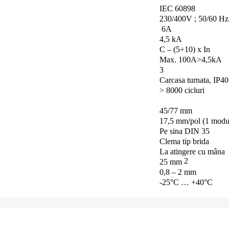
IEC 60898
230/400V ;
50/60 Hz
6A
4,5 kA
C – (5÷10) x In
Max.
100A>4,5kA
3
Carcasa turnata, IP40
> 8000 cicluri
45/77 mm
17,5 mm/pol (1 modu
Pe sina DIN 35
Clema tip brida
La atingere cu mâna
2
25 mm
0,8 – 2 mm
-25°C … +40°C