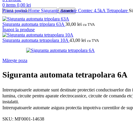
0
items
0,00
lei
Prima pagină
Home
Sigurante automate
Comtec
4.5kA
Tetrapolare
Si
Search
Siguranta automata tripolara 63A
30,00
lei
cu TVA
Înapoi la produse
Siguranta automata tetrapolara 10A
43,00
lei
cu TVA
Mărește poza
Siguranta automata tetrapolara 6A
Intrerupatoarele automate sunt destinate protectiei conductoarelor din in
lumina, circuite pentru aparate electrocasnice, circuite de comanda etc)
instalatii.
Intrerupatoarele automate asigura protectia impotriva curentilor de supr
SKU:
MF0001-14638