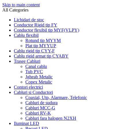
Skip to main content
All Categories
Lichidari de stoc
Conductor Rigid tip FY
Conductor flexibil tip MYF(VLPY)
Cablu flexibil
Rotund tip MYYM
Plat tip MYYUP
Cablu rigid tip CYY-F
Cablu rigid armat tip CYABY
Trasee Cabluri
Canal cablu
Tub PVC
Jgheab Metalic
Copex Metalic
Contori electrici
Cabluri si Conductori
Coaxial, Utp, Alarmare, Telefonic
Cabluri de sudura
Cabluri MCC-G
Cabluri RV-K
Cabluri fara halogen N2XH
Iluminat LED
Becuri LED