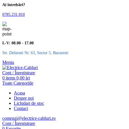
Ai întrebări?
0785.231.810
L-V: 08.00 - 17.00
Str. Delureni Nr. 63, Sector 5, Bucuresti
Meniu
Cont / Înregistrare
0
items
0,00
lei
Toate Categoriile
Acasa
Despre noi
Lichidari de stoc
Contact
comenzi@electrice-cabluri.ro
Cont / Înregistrare
0
Favorite