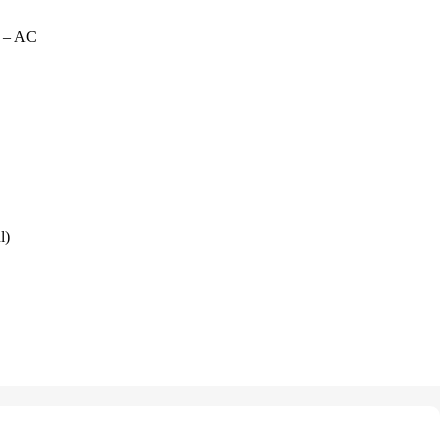
 – AC
l)