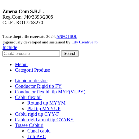
Zmena Com S.R.L.
Reg.Com: J40/3393/2005
C.I.F.: RO17268270
Toate drepturile rezervate
2024.
ANPC |
SOL
Ingeniously developed and sustained by
Edy Creative.ro
Închide
Search
Meniu
Categorii Produse
Lichidari de stoc
Conductor Rigid tip FY
Conductor flexibil tip MYF(VLPY)
Cablu flexibil
Rotund tip MYYM
Plat tip MYYUP
Cablu rigid tip CYY-F
Cablu rigid armat tip CYABY
Trasee Cabluri
Canal cablu
Tub PVC