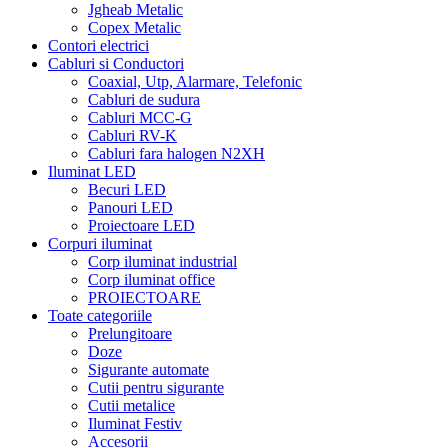
Jgheab Metalic
Copex Metalic
Contori electrici
Cabluri si Conductori
Coaxial, Utp, Alarmare, Telefonic
Cabluri de sudura
Cabluri MCC-G
Cabluri RV-K
Cabluri fara halogen N2XH
Iluminat LED
Becuri LED
Panouri LED
Proiectoare LED
Corpuri iluminat
Corp iluminat industrial
Corp iluminat office
PROIECTOARE
Toate categoriile
Prelungitoare
Doze
Sigurante automate
Cutii pentru sigurante
Cutii metalice
Iluminat Festiv
Accesorii