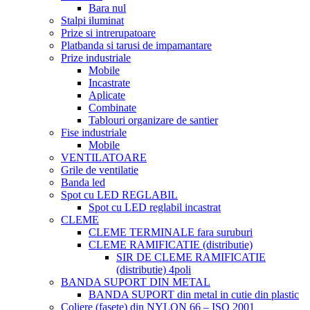
Bara nul
Stalpi iluminat
Prize si intrerupatoare
Platbanda si tarusi de impamantare
Prize industriale
Mobile
Incastrate
Aplicate
Combinate
Tablouri organizare de santier
Fise industriale
Mobile
VENTILATOARE
Grile de ventilatie
Banda led
Spot cu LED REGLABIL
Spot cu LED reglabil incastrat
CLEME
CLEME TERMINALE fara suruburi
CLEME RAMIFICATIE (distributie)
SIR DE CLEME RAMIFICATIE
(distributie) 4poli
BANDA SUPORT DIN METAL
BANDA SUPORT din metal in cutie din plastic
Coliere (fasete) din NYLON 66 – ISO 2001