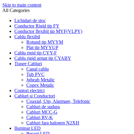
Skip to main content
All Categories
Lichidari de stoc
Conductor Rigid tip FY
Conductor flexibil tip MYF(VLPY)
Cablu flexibil
Rotund tip MYYM
Plat tip MYYUP
Cablu rigid tip CYY-F
Cablu rigid armat tip CYABY
Trasee Cabluri
Canal cablu
Tub PVC
Jgheab Metalic
Copex Metalic
Contori electrici
Cabluri si Conductori
Coaxial, Utp, Alarmare, Telefonic
Cabluri de sudura
Cabluri MCC-G
Cabluri RV-K
Cabluri fara halogen N2XH
Iluminat LED
Becuri LED