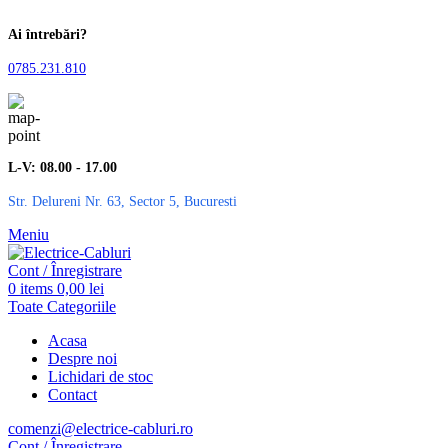
Ai întrebări?
0785.231.810
L-V: 08.00 - 17.00
Str. Delureni Nr. 63, Sector 5, Bucuresti
Meniu
Cont / Înregistrare
0
items
0,00
lei
Toate Categoriile
Acasa
Despre noi
Lichidari de stoc
Contact
comenzi@electrice-cabluri.ro
Cont / Înregistrare