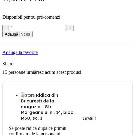
Disponibil pentru pre-comenzi
Cantitate
Suport
Adaugă în coș
consola
pentru
sina
Adaugă la favorite
55x35mm
Share:
15
persoane urmăresc acum acest produs!
Ridica din
Bucuresti de la
magazin - Str.
Margeanului nr. 14, bloc
M50, sc. 1
Gratuit
Se poate ridica dupa ce primiti
confirmare de la personalul