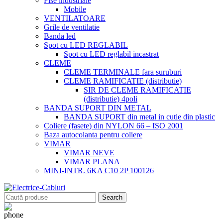
Fise industriale
Mobile
VENTILATOARE
Grile de ventilatie
Banda led
Spot cu LED REGLABIL
Spot cu LED reglabil incastrat
CLEME
CLEME TERMINALE fara suruburi
CLEME RAMIFICATIE (distributie)
SIR DE CLEME RAMIFICATIE
(distributie) 4poli
BANDA SUPORT DIN METAL
BANDA SUPORT din metal in cutie din plastic
Coliere (fasete) din NYLON 66 – ISO 2001
Baza autocolanta pentru coliere
VIMAR
VIMAR NEVE
VIMAR PLANA
MINI-INTR. 6KA C10 2P 100126
Search