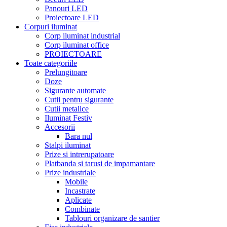
Panouri LED
Proiectoare LED
Corpuri iluminat
Corp iluminat industrial
Corp iluminat office
PROIECTOARE
Toate categoriile
Prelungitoare
Doze
Sigurante automate
Cutii pentru sigurante
Cutii metalice
Iluminat Festiv
Accesorii
Bara nul
Stalpi iluminat
Prize si intrerupatoare
Platbanda si tarusi de impamantare
Prize industriale
Mobile
Incastrate
Aplicate
Combinate
Tablouri organizare de santier