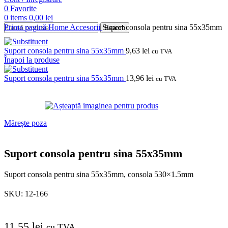
0
Favorite
0
items
0,00
lei
Prima pagină
Home
Accesorii
Suport consola pentru sina 55x35mm
Search
Suport consola pentru sina 55x35mm
9,63
lei
cu TVA
Înapoi la produse
Suport consola pentru sina 55x35mm
13,96
lei
cu TVA
Mărește poza
Suport consola pentru sina 55x35mm
Suport consola pentru sina 55x35mm, consola 530×1.5mm
SKU:
12-166
11,55
lei
cu TVA