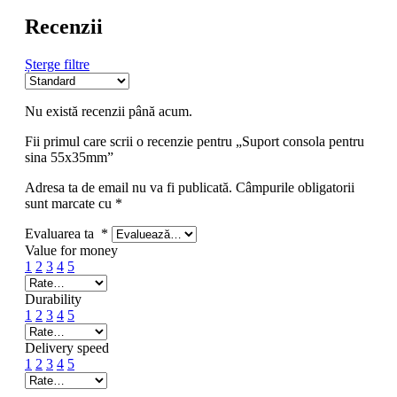
Recenzii
Șterge filtre
Nu există recenzii până acum.
Fii primul care scrii o recenzie pentru „Suport consola pentru
sina 55x35mm”
Adresa ta de email nu va fi publicată.
Câmpurile obligatorii
sunt marcate cu
*
Evaluarea ta
*
Value for money
1
2
3
4
5
Durability
1
2
3
4
5
Delivery speed
1
2
3
4
5