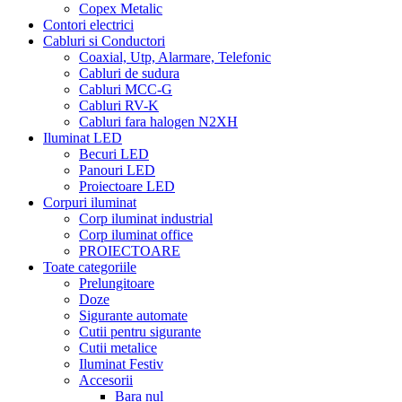
Copex Metalic
Contori electrici
Cabluri si Conductori
Coaxial, Utp, Alarmare, Telefonic
Cabluri de sudura
Cabluri MCC-G
Cabluri RV-K
Cabluri fara halogen N2XH
Iluminat LED
Becuri LED
Panouri LED
Proiectoare LED
Corpuri iluminat
Corp iluminat industrial
Corp iluminat office
PROIECTOARE
Toate categoriile
Prelungitoare
Doze
Sigurante automate
Cutii pentru sigurante
Cutii metalice
Iluminat Festiv
Accesorii
Bara nul