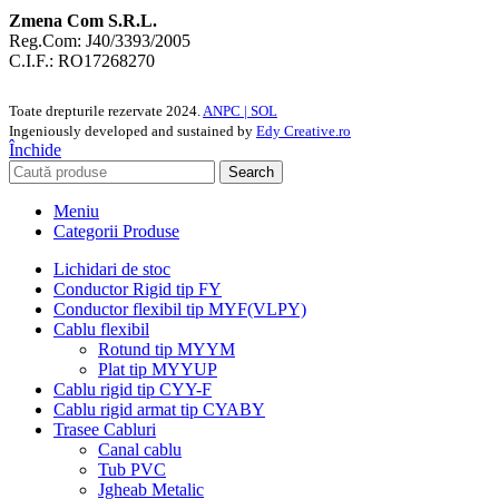
Zmena Com S.R.L.
Reg.Com: J40/3393/2005
C.I.F.: RO17268270
Toate drepturile rezervate
2024.
ANPC |
SOL
Ingeniously developed and sustained by
Edy Creative.ro
Închide
Search
Meniu
Categorii Produse
Lichidari de stoc
Conductor Rigid tip FY
Conductor flexibil tip MYF(VLPY)
Cablu flexibil
Rotund tip MYYM
Plat tip MYYUP
Cablu rigid tip CYY-F
Cablu rigid armat tip CYABY
Trasee Cabluri
Canal cablu
Tub PVC
Jgheab Metalic