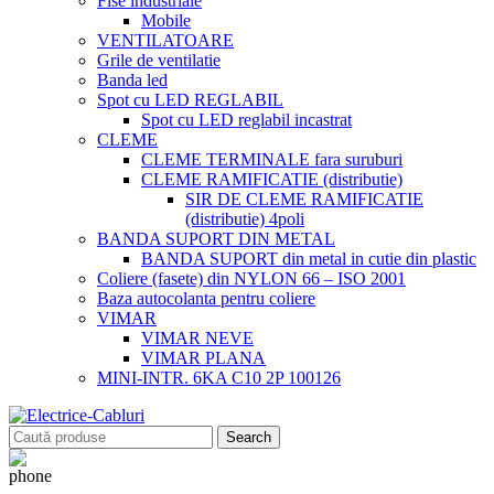
Fise industriale
Mobile
VENTILATOARE
Grile de ventilatie
Banda led
Spot cu LED REGLABIL
Spot cu LED reglabil incastrat
CLEME
CLEME TERMINALE fara suruburi
CLEME RAMIFICATIE (distributie)
SIR DE CLEME RAMIFICATIE
(distributie) 4poli
BANDA SUPORT DIN METAL
BANDA SUPORT din metal in cutie din plastic
Coliere (fasete) din NYLON 66 – ISO 2001
Baza autocolanta pentru coliere
VIMAR
VIMAR NEVE
VIMAR PLANA
MINI-INTR. 6KA C10 2P 100126
Search