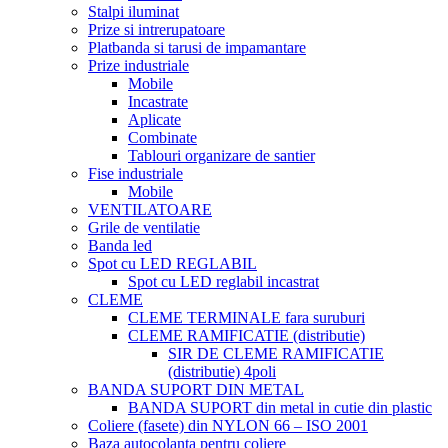
Stalpi iluminat
Prize si intrerupatoare
Platbanda si tarusi de impamantare
Prize industriale
Mobile
Incastrate
Aplicate
Combinate
Tablouri organizare de santier
Fise industriale
Mobile
VENTILATOARE
Grile de ventilatie
Banda led
Spot cu LED REGLABIL
Spot cu LED reglabil incastrat
CLEME
CLEME TERMINALE fara suruburi
CLEME RAMIFICATIE (distributie)
SIR DE CLEME RAMIFICATIE
(distributie) 4poli
BANDA SUPORT DIN METAL
BANDA SUPORT din metal in cutie din plastic
Coliere (fasete) din NYLON 66 – ISO 2001
Baza autocolanta pentru coliere