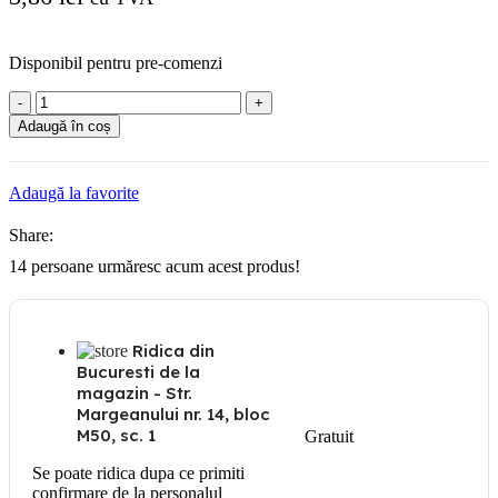
Disponibil pentru pre-comenzi
Cantitate
Suport
Adaugă în coș
L
pentru
tavan
Adaugă la favorite
Share:
14
persoane urmăresc acum acest produs!
Ridica din
Bucuresti de la
magazin - Str.
Margeanului nr. 14, bloc
M50, sc. 1
Gratuit
Se poate ridica dupa ce primiti
confirmare de la personalul