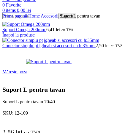
0
Favorite
0
items
0,00
lei
Prima pagină
Home
Accesorii
Suport L pentru tavan
Search
Suport Omega 200mm
6,41
lei
cu TVA
Înapoi la produse
Conector simplu pt jgheab si accesori cu h:35mm
2,50
lei
cu TVA
Mărește poza
Suport L pentru tavan
Suport L pentru tavan 70/40
SKU:
12-109
3,86
lei
cu TVA