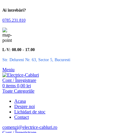
Ai întrebări?
0785.231.810
L-V: 08.00 - 17.00
Str. Delureni Nr. 63, Sector 5, Bucuresti
Meniu
Cont / Înregistrare
0
items
0,00
lei
Toate Categoriile
Acasa
Despre noi
Lichidari de stoc
Contact
comenzi@electrice-cabluri.ro
Cont / Înregistrare