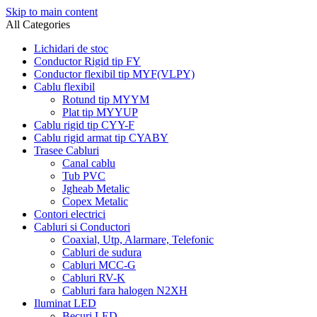
Skip to main content
All Categories
Lichidari de stoc
Conductor Rigid tip FY
Conductor flexibil tip MYF(VLPY)
Cablu flexibil
Rotund tip MYYM
Plat tip MYYUP
Cablu rigid tip CYY-F
Cablu rigid armat tip CYABY
Trasee Cabluri
Canal cablu
Tub PVC
Jgheab Metalic
Copex Metalic
Contori electrici
Cabluri si Conductori
Coaxial, Utp, Alarmare, Telefonic
Cabluri de sudura
Cabluri MCC-G
Cabluri RV-K
Cabluri fara halogen N2XH
Iluminat LED
Becuri LED