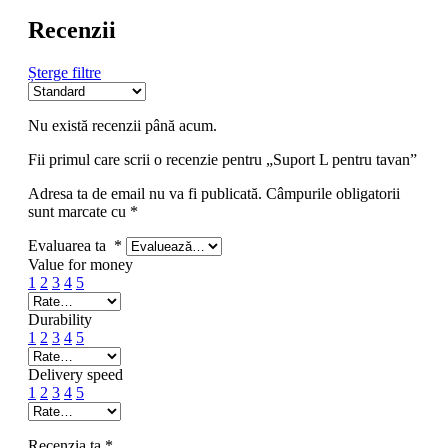
Recenzii
Șterge filtre
Nu există recenzii până acum.
Fii primul care scrii o recenzie pentru „Suport L pentru tavan”
Adresa ta de email nu va fi publicată.
Câmpurile obligatorii
sunt marcate cu
*
Evaluarea ta
*
Value for money
1
2
3
4
5
Durability
1
2
3
4
5
Delivery speed
1
2
3
4
5
Recenzia ta
*