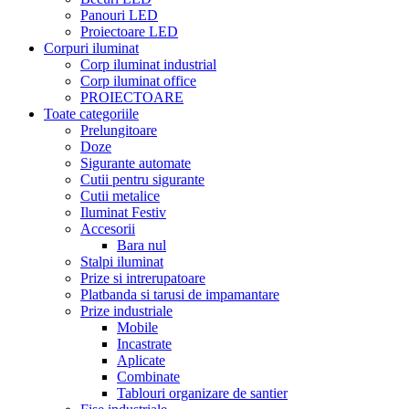
Panouri LED
Proiectoare LED
Corpuri iluminat
Corp iluminat industrial
Corp iluminat office
PROIECTOARE
Toate categoriile
Prelungitoare
Doze
Sigurante automate
Cutii pentru sigurante
Cutii metalice
Iluminat Festiv
Accesorii
Bara nul
Stalpi iluminat
Prize si intrerupatoare
Platbanda si tarusi de impamantare
Prize industriale
Mobile
Incastrate
Aplicate
Combinate
Tablouri organizare de santier