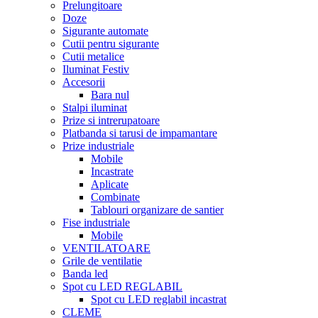
Prelungitoare
Doze
Sigurante automate
Cutii pentru sigurante
Cutii metalice
Iluminat Festiv
Accesorii
Bara nul
Stalpi iluminat
Prize si intrerupatoare
Platbanda si tarusi de impamantare
Prize industriale
Mobile
Incastrate
Aplicate
Combinate
Tablouri organizare de santier
Fise industriale
Mobile
VENTILATOARE
Grile de ventilatie
Banda led
Spot cu LED REGLABIL
Spot cu LED reglabil incastrat
CLEME