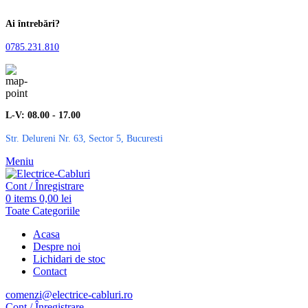
Ai întrebări?
0785.231.810
L-V: 08.00 - 17.00
Str. Delureni Nr. 63, Sector 5, Bucuresti
Meniu
Cont / Înregistrare
0
items
0,00
lei
Toate Categoriile
Acasa
Despre noi
Lichidari de stoc
Contact
comenzi@electrice-cabluri.ro
Cont / Înregistrare