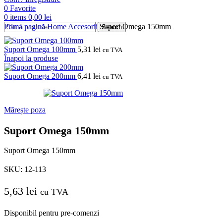
0
Favorite
0
items
0,00
lei
Prima pagină
Home
Accesorii
Suport Omega 150mm
Search
Suport Omega 100mm
5,31
lei
cu TVA
Înapoi la produse
Suport Omega 200mm
6,41
lei
cu TVA
Mărește poza
Suport Omega 150mm
Suport Omega 150mm
SKU:
12-113
5,63
lei
cu TVA
Disponibil pentru pre-comenzi