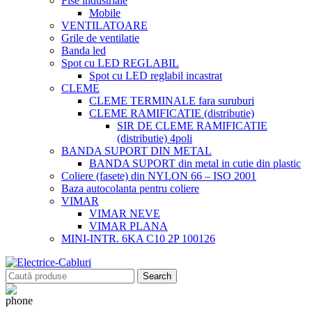
Fise industriale
Mobile
VENTILATOARE
Grile de ventilatie
Banda led
Spot cu LED REGLABIL
Spot cu LED reglabil incastrat
CLEME
CLEME TERMINALE fara suruburi
CLEME RAMIFICATIE (distributie)
SIR DE CLEME RAMIFICATIE
(distributie) 4poli
BANDA SUPORT DIN METAL
BANDA SUPORT din metal in cutie din plastic
Coliere (fasete) din NYLON 66 – ISO 2001
Baza autocolanta pentru coliere
VIMAR
VIMAR NEVE
VIMAR PLANA
MINI-INTR. 6KA C10 2P 100126
Search