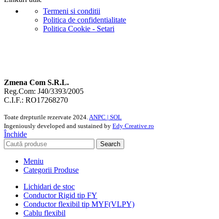
Termeni si conditii
Politica de confidentialitate
Politica Cookie - Setari
Zmena Com S.R.L.
Reg.Com: J40/3393/2005
C.I.F.: RO17268270
Toate drepturile rezervate
2024.
ANPC |
SOL
Ingeniously developed and sustained by
Edy Creative.ro
Închide
Search
Meniu
Categorii Produse
Lichidari de stoc
Conductor Rigid tip FY
Conductor flexibil tip MYF(VLPY)
Cablu flexibil