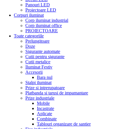
Panouri LED
Proiectoare LED
Corpuri iluminat
Corp iluminat industrial
Corp iluminat office
PROIECTOARE
Toate categoriile
Prelungitoare
Doze
Sigurante automate
Cutii pentru sigurante
Cutii metalice
Iluminat Festiv
Accesorii
Bara nul
Stalpi iluminat
Prize si intrerupatoare
Platbanda si tarusi de impamantare
Prize industriale
Mobile
Incastrate
Aplicate
Combinate
Tablouri organizare de santier