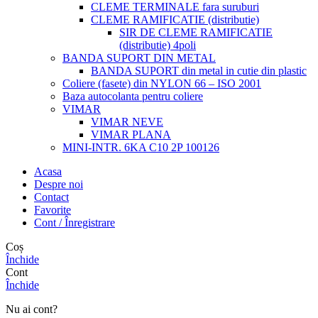
CLEME TERMINALE fara suruburi
CLEME RAMIFICATIE (distributie)
SIR DE CLEME RAMIFICATIE
(distributie) 4poli
BANDA SUPORT DIN METAL
BANDA SUPORT din metal in cutie din plastic
Coliere (fasete) din NYLON 66 – ISO 2001
Baza autocolanta pentru coliere
VIMAR
VIMAR NEVE
VIMAR PLANA
MINI-INTR. 6KA C10 2P 100126
Acasa
Despre noi
Contact
Favorite
Cont / Înregistrare
Coș
Închide
Cont
Închide
Nu ai cont?