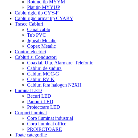
Rotund tip MYYM
Plat tip MYYUP
Cablu rigid tip CYY-F
Cablu rigid armat tip CYABY
Trasee Cabluri
Canal cablu
Tub PVC
Jgheab Metalic
Copex Metalic
Contori electrici
Cabluri si Conductori
Coaxial, Utp, Alarmare, Telefonic
Cabluri de sudura
Cabluri MCC-G
Cabluri RV-K
Cabluri fara halogen N2XH
Iluminat LED
Becuri LED
Panouri LED
Proiectoare LED
Corpuri iluminat
Corp iluminat industrial
Corp iluminat office
PROIECTOARE
Toate categoriile