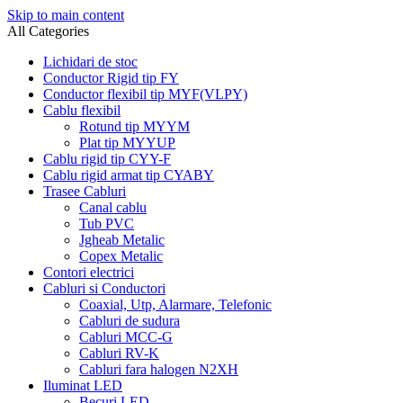
Skip to main content
All Categories
Lichidari de stoc
Conductor Rigid tip FY
Conductor flexibil tip MYF(VLPY)
Cablu flexibil
Rotund tip MYYM
Plat tip MYYUP
Cablu rigid tip CYY-F
Cablu rigid armat tip CYABY
Trasee Cabluri
Canal cablu
Tub PVC
Jgheab Metalic
Copex Metalic
Contori electrici
Cabluri si Conductori
Coaxial, Utp, Alarmare, Telefonic
Cabluri de sudura
Cabluri MCC-G
Cabluri RV-K
Cabluri fara halogen N2XH
Iluminat LED
Becuri LED