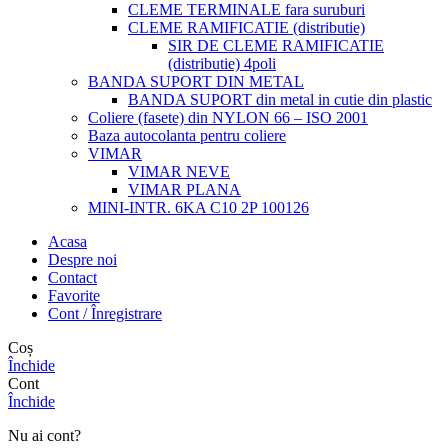
CLEME TERMINALE fara suruburi
CLEME RAMIFICATIE (distributie)
SIR DE CLEME RAMIFICATIE
(distributie) 4poli
BANDA SUPORT DIN METAL
BANDA SUPORT din metal in cutie din plastic
Coliere (fasete) din NYLON 66 – ISO 2001
Baza autocolanta pentru coliere
VIMAR
VIMAR NEVE
VIMAR PLANA
MINI-INTR. 6KA C10 2P 100126
Acasa
Despre noi
Contact
Favorite
Cont / Înregistrare
Coș
Închide
Cont
Închide
Nu ai cont?