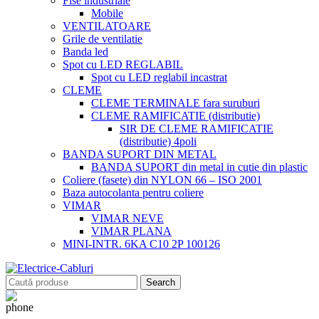
Fise industriale
Mobile
VENTILATOARE
Grile de ventilatie
Banda led
Spot cu LED REGLABIL
Spot cu LED reglabil incastrat
CLEME
CLEME TERMINALE fara suruburi
CLEME RAMIFICATIE (distributie)
SIR DE CLEME RAMIFICATIE
(distributie) 4poli
BANDA SUPORT DIN METAL
BANDA SUPORT din metal in cutie din plastic
Coliere (fasete) din NYLON 66 – ISO 2001
Baza autocolanta pentru coliere
VIMAR
VIMAR NEVE
VIMAR PLANA
MINI-INTR. 6KA C10 2P 100126
Search