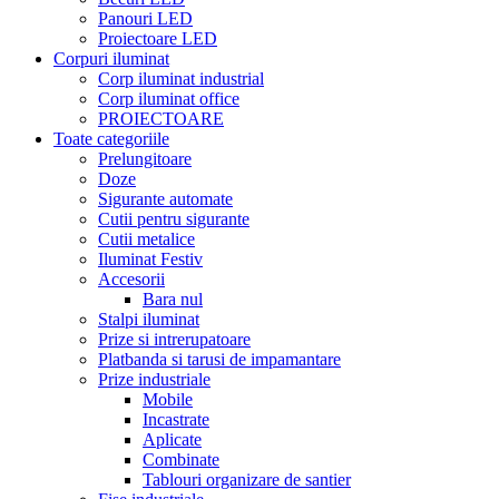
Panouri LED
Proiectoare LED
Corpuri iluminat
Corp iluminat industrial
Corp iluminat office
PROIECTOARE
Toate categoriile
Prelungitoare
Doze
Sigurante automate
Cutii pentru sigurante
Cutii metalice
Iluminat Festiv
Accesorii
Bara nul
Stalpi iluminat
Prize si intrerupatoare
Platbanda si tarusi de impamantare
Prize industriale
Mobile
Incastrate
Aplicate
Combinate
Tablouri organizare de santier