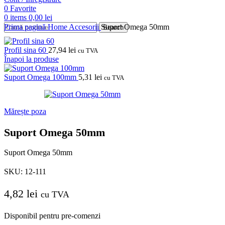
0
Favorite
0
items
0,00
lei
Prima pagină
Home
Accesorii
Suport Omega 50mm
Search
Profil sina 60
27,94
lei
cu TVA
Înapoi la produse
Suport Omega 100mm
5,31
lei
cu TVA
Mărește poza
Suport Omega 50mm
Suport Omega 50mm
SKU:
12-111
4,82
lei
cu TVA
Disponibil pentru pre-comenzi