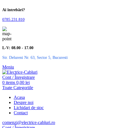
Ai întrebări?
0785.231.810
L-V: 08.00 - 17.00
Str. Delureni Nr. 63, Sector 5, Bucuresti
Meniu
Cont / Înregistrare
0
items
0,00
lei
Toate Categoriile
Acasa
Despre noi
Lichidari de stoc
Contact
comenzi@electrice-cabluri.ro
Cont / Înregistrare