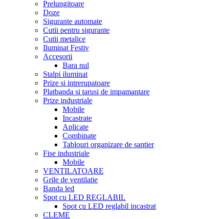
Prelungitoare
Doze
Sigurante automate
Cutii pentru sigurante
Cutii metalice
Iluminat Festiv
Accesorii
Bara nul
Stalpi iluminat
Prize si intrerupatoare
Platbanda si tarusi de impamantare
Prize industriale
Mobile
Incastrate
Aplicate
Combinate
Tablouri organizare de santier
Fise industriale
Mobile
VENTILATOARE
Grile de ventilatie
Banda led
Spot cu LED REGLABIL
Spot cu LED reglabil incastrat
CLEME