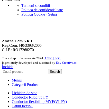
Termeni si conditii
Politica de confidentialitate
Politica Cookie - Setari
Zmena Com S.R.L.
Reg.Com: J40/3393/2005
C.I.F.: RO17268270
Toate drepturile rezervate
2024.
ANPC |
SOL
Ingeniously developed and sustained by
Edy Creative.ro
Închide
Search
Meniu
Categorii Produse
Lichidari de stoc
Conductor Rigid tip FY
Conductor flexibil tip MYF(VLPY)
Cablu flexibil