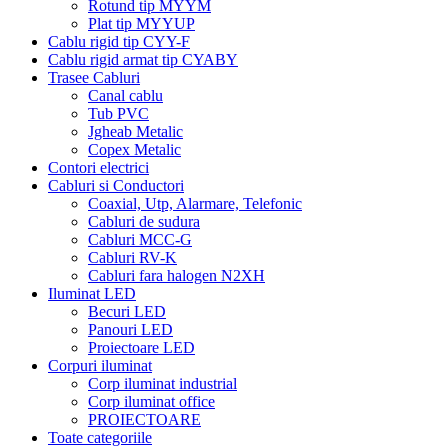
Rotund tip MYYM
Plat tip MYYUP
Cablu rigid tip CYY-F
Cablu rigid armat tip CYABY
Trasee Cabluri
Canal cablu
Tub PVC
Jgheab Metalic
Copex Metalic
Contori electrici
Cabluri si Conductori
Coaxial, Utp, Alarmare, Telefonic
Cabluri de sudura
Cabluri MCC-G
Cabluri RV-K
Cabluri fara halogen N2XH
Iluminat LED
Becuri LED
Panouri LED
Proiectoare LED
Corpuri iluminat
Corp iluminat industrial
Corp iluminat office
PROIECTOARE
Toate categoriile