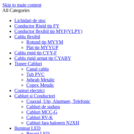
Skip to main content
All Categories
Lichidari de stoc
Conductor Rigid tip FY
Conductor flexibil tip MYF(VLPY)
Cablu flexibil
Rotund tip MYYM
Plat tip MYYUP
Cablu rigid tip CYY-F
Cablu rigid armat tip CYABY
Trasee Cabluri
Canal cablu
Tub PVC
Jgheab Metalic
Copex Metalic
Contori electrici
Cabluri si Conductori
Coaxial, Utp, Alarmare, Telefonic
Cabluri de sudura
Cabluri MCC-G
Cabluri RV-K
Cabluri fara halogen N2XH
Iluminat LED
Becuri LED