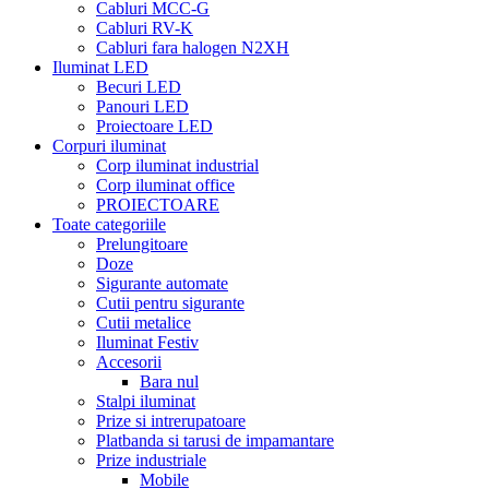
Cabluri MCC-G
Cabluri RV-K
Cabluri fara halogen N2XH
Iluminat LED
Becuri LED
Panouri LED
Proiectoare LED
Corpuri iluminat
Corp iluminat industrial
Corp iluminat office
PROIECTOARE
Toate categoriile
Prelungitoare
Doze
Sigurante automate
Cutii pentru sigurante
Cutii metalice
Iluminat Festiv
Accesorii
Bara nul
Stalpi iluminat
Prize si intrerupatoare
Platbanda si tarusi de impamantare
Prize industriale
Mobile