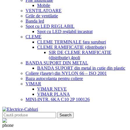
Fise industriale
Mobile
VENTILATOARE
Grile de ventilatie
Banda led
Spot cu LED REGLABIL
Spot cu LED reglabil incastrat
CLEME
CLEME TERMINALE fara suruburi
CLEME RAMIFICATIE (distributie)
SIR DE CLEME RAMIFICATIE
(distributie) 4poli
BANDA SUPORT DIN METAL
BANDA SUPORT din metal in cutie din plastic
Coliere (fasete) din NYLON 66 – ISO 2001
Baza autocolanta pentru coliere
VIMAR
VIMAR NEVE
VIMAR PLANA
MINI-INTR. 6KA C10 2P 100126
Search