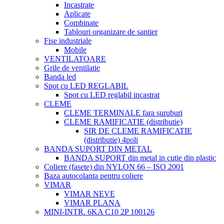
Incastrate
Aplicate
Combinate
Tablouri organizare de santier
Fise industriale
Mobile
VENTILATOARE
Grile de ventilatie
Banda led
Spot cu LED REGLABIL
Spot cu LED reglabil incastrat
CLEME
CLEME TERMINALE fara suruburi
CLEME RAMIFICATIE (distributie)
SIR DE CLEME RAMIFICATIE
(distributie) 4poli
BANDA SUPORT DIN METAL
BANDA SUPORT din metal in cutie din plastic
Coliere (fasete) din NYLON 66 – ISO 2001
Baza autocolanta pentru coliere
VIMAR
VIMAR NEVE
VIMAR PLANA
MINI-INTR. 6KA C10 2P 100126