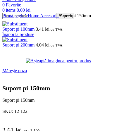
0
Favorite
0
items
0,00
lei
Prima pagină
Home
Accesorii
Suport pi 150mm
Search
Suport pi 100mm
3,41
lei
cu TVA
Înapoi la produse
Suport pi 200mm
4,04
lei
cu TVA
Mărește poza
Suport pi 150mm
Suport pi 150mm
SKU:
12-122
3,61
lei
cu TVA