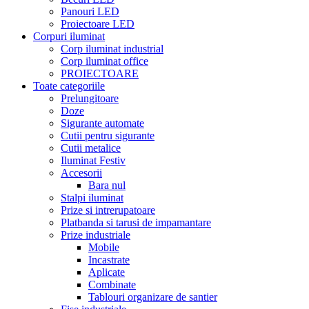
Panouri LED
Proiectoare LED
Corpuri iluminat
Corp iluminat industrial
Corp iluminat office
PROIECTOARE
Toate categoriile
Prelungitoare
Doze
Sigurante automate
Cutii pentru sigurante
Cutii metalice
Iluminat Festiv
Accesorii
Bara nul
Stalpi iluminat
Prize si intrerupatoare
Platbanda si tarusi de impamantare
Prize industriale
Mobile
Incastrate
Aplicate
Combinate
Tablouri organizare de santier