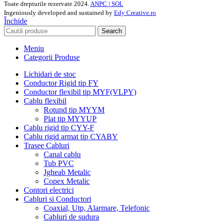
Toate drepturile rezervate
2024.
ANPC |
SOL
Ingeniously developed and sustained by
Edy Creative.ro
Închide
Search
Meniu
Categorii Produse
Lichidari de stoc
Conductor Rigid tip FY
Conductor flexibil tip MYF(VLPY)
Cablu flexibil
Rotund tip MYYM
Plat tip MYYUP
Cablu rigid tip CYY-F
Cablu rigid armat tip CYABY
Trasee Cabluri
Canal cablu
Tub PVC
Jgheab Metalic
Copex Metalic
Contori electrici
Cabluri si Conductori
Coaxial, Utp, Alarmare, Telefonic
Cabluri de sudura