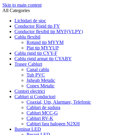
Skip to main content
All Categories
Lichidari de stoc
Conductor Rigid tip FY
Conductor flexibil tip MYF(VLPY)
Cablu flexibil
Rotund tip MYYM
Plat tip MYYUP
Cablu rigid tip CYY-F
Cablu rigid armat tip CYABY
Trasee Cabluri
Canal cablu
Tub PVC
Jgheab Metalic
Copex Metalic
Contori electrici
Cabluri si Conductori
Coaxial, Utp, Alarmare, Telefonic
Cabluri de sudura
Cabluri MCC-G
Cabluri RV-K
Cabluri fara halogen N2XH
Iluminat LED
Becuri LED