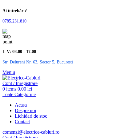
Ai întrebări?
0785.231.810
L-V: 08.00 - 17.00
Str. Delureni Nr. 63, Sector 5, Bucuresti
Meniu
Cont / Înregistrare
0
items
0,00
lei
Toate Categoriile
Acasa
Despre noi
Lichidari de stoc
Contact
comenzi@electrice-cabluri.ro
Cont / Înregistrare