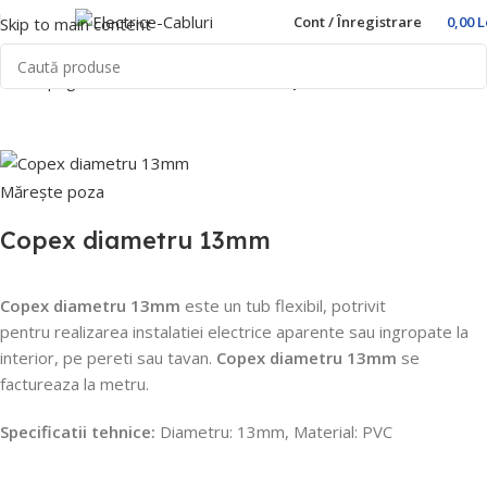
Cont / Înregistrare
0,00
L
Skip to main content
Prima pagină
Home
Trasee Cabluri
Copex PVC
Mărește poza
Copex diametru 13mm
Copex diametru 13mm
este un tub flexibil, potrivit
pentru realizarea instalatiei electrice aparente sau ingropate la
interior, pe pereti sau tavan.
Copex diametru 13mm
se
factureaza la metru.
Specificatii tehnice:
Diametru: 13mm, Material: PVC