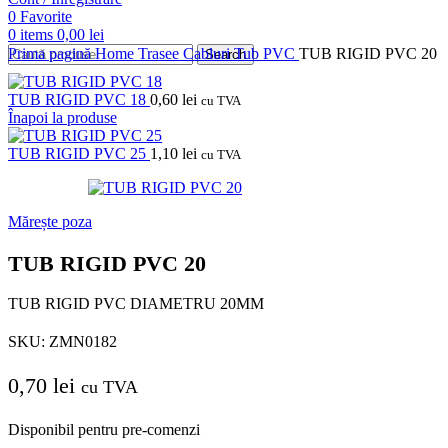
0
Favorite
0
items
0,00
lei
Prima pagină
Home
Trasee Cabluri
Tub PVC
TUB RIGID PVC 20
Search
TUB RIGID PVC 18
0,60
lei
cu TVA
Înapoi la produse
TUB RIGID PVC 25
1,10
lei
cu TVA
Mărește poza
TUB RIGID PVC 20
TUB RIGID PVC DIAMETRU 20MM
SKU:
ZMN0182
0,70
lei
cu TVA
Disponibil pentru pre-comenzi