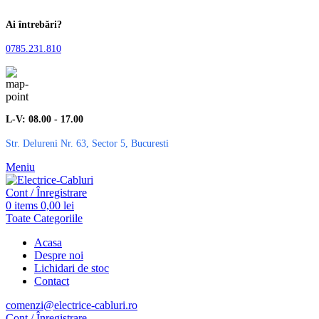
Ai întrebări?
0785.231.810
L-V: 08.00 - 17.00
Str. Delureni Nr. 63, Sector 5, Bucuresti
Meniu
Cont / Înregistrare
0
items
0,00
lei
Toate Categoriile
Acasa
Despre noi
Lichidari de stoc
Contact
comenzi@electrice-cabluri.ro
Cont / Înregistrare