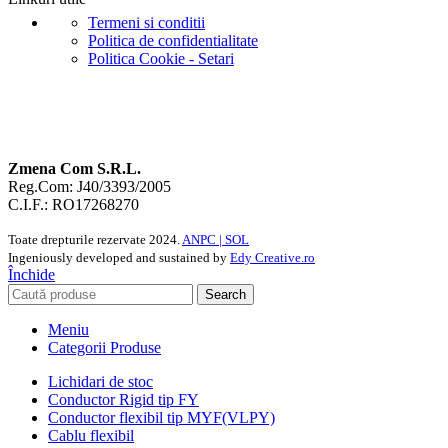
Termeni si conditii
Politica de confidentialitate
Politica Cookie - Setari
Zmena Com S.R.L.
Reg.Com: J40/3393/2005
C.I.F.: RO17268270
Toate drepturile rezervate
2024.
ANPC |
SOL
Ingeniously developed and sustained by
Edy Creative.ro
Închide
Search
Meniu
Categorii Produse
Lichidari de stoc
Conductor Rigid tip FY
Conductor flexibil tip MYF(VLPY)
Cablu flexibil