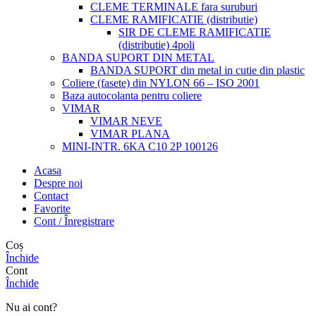
CLEME TERMINALE fara suruburi
CLEME RAMIFICATIE (distributie)
SIR DE CLEME RAMIFICATIE
(distributie) 4poli
BANDA SUPORT DIN METAL
BANDA SUPORT din metal in cutie din plastic
Coliere (fasete) din NYLON 66 – ISO 2001
Baza autocolanta pentru coliere
VIMAR
VIMAR NEVE
VIMAR PLANA
MINI-INTR. 6KA C10 2P 100126
Acasa
Despre noi
Contact
Favorite
Cont / Înregistrare
Coș
Închide
Cont
Închide
Nu ai cont?