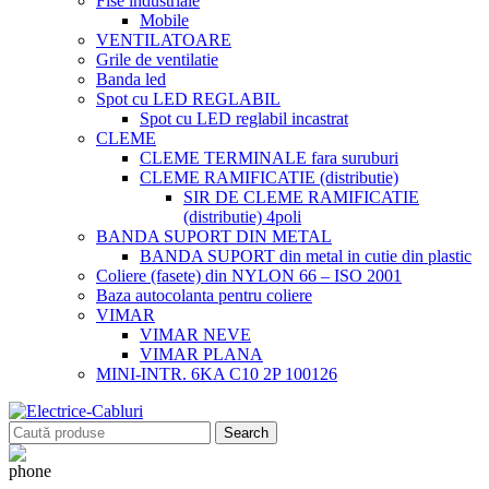
Fise industriale
Mobile
VENTILATOARE
Grile de ventilatie
Banda led
Spot cu LED REGLABIL
Spot cu LED reglabil incastrat
CLEME
CLEME TERMINALE fara suruburi
CLEME RAMIFICATIE (distributie)
SIR DE CLEME RAMIFICATIE
(distributie) 4poli
BANDA SUPORT DIN METAL
BANDA SUPORT din metal in cutie din plastic
Coliere (fasete) din NYLON 66 – ISO 2001
Baza autocolanta pentru coliere
VIMAR
VIMAR NEVE
VIMAR PLANA
MINI-INTR. 6KA C10 2P 100126
Search