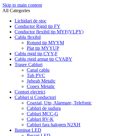
Skip to main content
All Categories
Lichidari de stoc
Conductor Rigid tip FY
Conductor flexibil tip MYF(VLPY)
Cablu flexibil
Rotund tip MYYM
Plat tip MYYUP
Cablu rigid tip CYY-F
Cablu rigid armat tip CYABY
Trasee Cabluri
Canal cablu
Tub PVC
Jgheab Metalic
Copex Metalic
Contori electrici
Cabluri si Conductori
Coaxial, Utp, Alarmare, Telefonic
Cabluri de sudura
Cabluri MCC-G
Cabluri RV-K
Cabluri fara halogen N2XH
Iluminat LED
Becuri LED