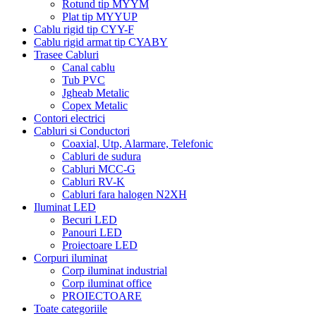
Rotund tip MYYM
Plat tip MYYUP
Cablu rigid tip CYY-F
Cablu rigid armat tip CYABY
Trasee Cabluri
Canal cablu
Tub PVC
Jgheab Metalic
Copex Metalic
Contori electrici
Cabluri si Conductori
Coaxial, Utp, Alarmare, Telefonic
Cabluri de sudura
Cabluri MCC-G
Cabluri RV-K
Cabluri fara halogen N2XH
Iluminat LED
Becuri LED
Panouri LED
Proiectoare LED
Corpuri iluminat
Corp iluminat industrial
Corp iluminat office
PROIECTOARE
Toate categoriile