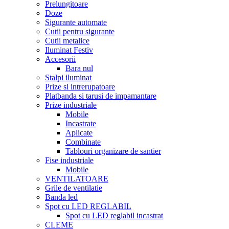
Prelungitoare
Doze
Sigurante automate
Cutii pentru sigurante
Cutii metalice
Iluminat Festiv
Accesorii
Bara nul
Stalpi iluminat
Prize si intrerupatoare
Platbanda si tarusi de impamantare
Prize industriale
Mobile
Incastrate
Aplicate
Combinate
Tablouri organizare de santier
Fise industriale
Mobile
VENTILATOARE
Grile de ventilatie
Banda led
Spot cu LED REGLABIL
Spot cu LED reglabil incastrat
CLEME