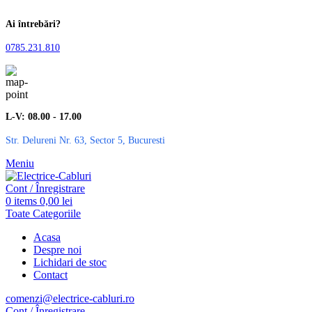
Ai întrebări?
0785.231.810
L-V: 08.00 - 17.00
Str. Delureni Nr. 63, Sector 5, Bucuresti
Meniu
Cont / Înregistrare
0
items
0,00
lei
Toate Categoriile
Acasa
Despre noi
Lichidari de stoc
Contact
comenzi@electrice-cabluri.ro
Cont / Înregistrare