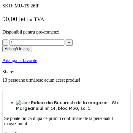
SKU:
MU-TS.26IP
90,00
lei
cu TVA
Disponibil pentru pre-comenzi
Cantitate
Copex
Adaugă în coș
metalic
26mm
Adaugă la favorite
+
izolatie
Share:
25M/SUL
13
persoane urmăresc acum acest produs!
Ridica din Bucuresti de la magazin - Str.
Margeanului nr. 14, bloc M50, sc. 1
Se poate ridica dupa ce primiti confirmare de la personalul
magazinului