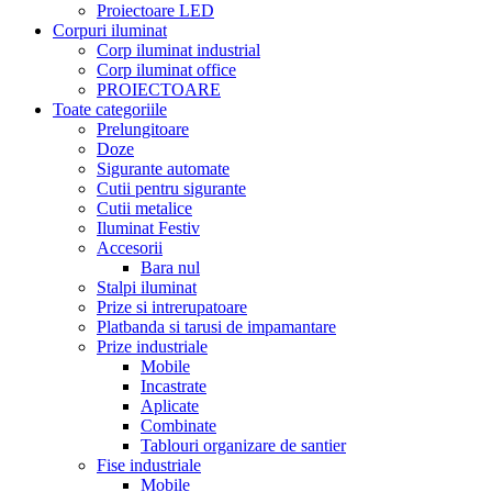
Proiectoare LED
Corpuri iluminat
Corp iluminat industrial
Corp iluminat office
PROIECTOARE
Toate categoriile
Prelungitoare
Doze
Sigurante automate
Cutii pentru sigurante
Cutii metalice
Iluminat Festiv
Accesorii
Bara nul
Stalpi iluminat
Prize si intrerupatoare
Platbanda si tarusi de impamantare
Prize industriale
Mobile
Incastrate
Aplicate
Combinate
Tablouri organizare de santier
Fise industriale
Mobile