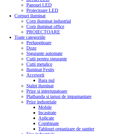
Panouri LED
Proiectoare LED
Corpuri iluminat
Corp iluminat industrial
Corp iluminat office
PROIECTOARE
Toate categoriile
Prelungitoare
Doze
Sigurante automate
Cutii pentru sigurante
Cutii metalice
Iluminat Festiv
Accesorii
Bara nul
Stalpi iluminat
Prize si intrerupatoare
Platbanda si tarusi de impamantare
Prize industriale
Mobile
Incastrate
Aplicate
Combinate
Tablouri organizare de santier