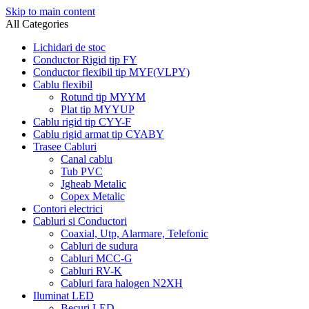
Skip to main content
All Categories
Lichidari de stoc
Conductor Rigid tip FY
Conductor flexibil tip MYF(VLPY)
Cablu flexibil
Rotund tip MYYM
Plat tip MYYUP
Cablu rigid tip CYY-F
Cablu rigid armat tip CYABY
Trasee Cabluri
Canal cablu
Tub PVC
Jgheab Metalic
Copex Metalic
Contori electrici
Cabluri si Conductori
Coaxial, Utp, Alarmare, Telefonic
Cabluri de sudura
Cabluri MCC-G
Cabluri RV-K
Cabluri fara halogen N2XH
Iluminat LED
Becuri LED