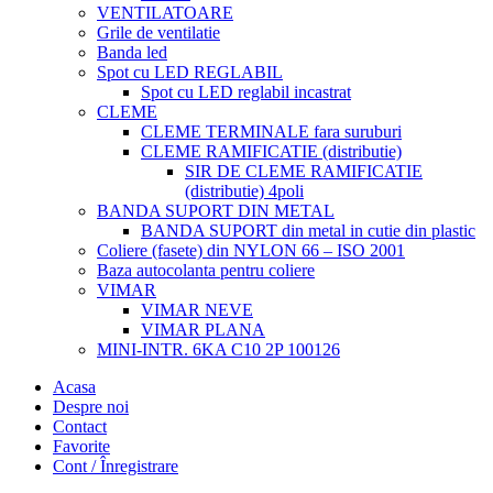
VENTILATOARE
Grile de ventilatie
Banda led
Spot cu LED REGLABIL
Spot cu LED reglabil incastrat
CLEME
CLEME TERMINALE fara suruburi
CLEME RAMIFICATIE (distributie)
SIR DE CLEME RAMIFICATIE
(distributie) 4poli
BANDA SUPORT DIN METAL
BANDA SUPORT din metal in cutie din plastic
Coliere (fasete) din NYLON 66 – ISO 2001
Baza autocolanta pentru coliere
VIMAR
VIMAR NEVE
VIMAR PLANA
MINI-INTR. 6KA C10 2P 100126
Acasa
Despre noi
Contact
Favorite
Cont / Înregistrare