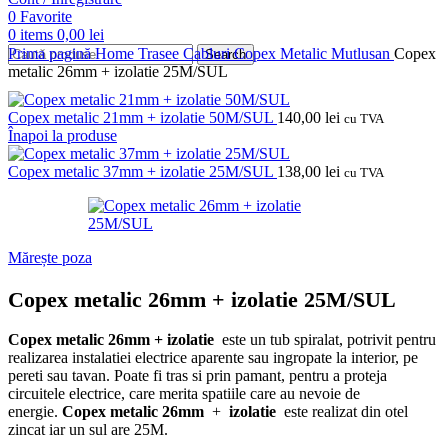
0
Favorite
0
items
0,00
lei
Prima pagină
Home
Trasee Cabluri
Copex Metalic
Mutlusan
Copex
Search
metalic 26mm + izolatie 25M/SUL
Copex metalic 21mm + izolatie 50M/SUL
140,00
lei
cu TVA
Înapoi la produse
Copex metalic 37mm + izolatie 25M/SUL
138,00
lei
cu TVA
Mărește poza
Copex metalic 26mm + izolatie 25M/SUL
Copex metalic 26mm + izolatie
este un tub spiralat, potrivit pentru
realizarea instalatiei electrice aparente sau ingropate la interior, pe
pereti sau tavan.
Poate fi tras si prin pamant, pentru a proteja
circuitele electrice, care merita spatiile care au nevoie de
energie.
Copex metalic 26mm
+
izolatie
este realizat din otel
zincat iar un sul are 25M.