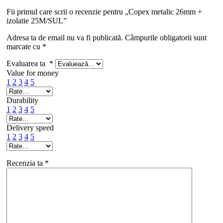
Fii primul care scrii o recenzie pentru „Copex metalic 26mm +
izolatie 25M/SUL”
Adresa ta de email nu va fi publicată.
Câmpurile obligatorii sunt
marcate cu
*
Evaluarea ta
*
Value for money
1
2
3
4
5
Durability
1
2
3
4
5
Delivery speed
1
2
3
4
5
Recenzia ta
*