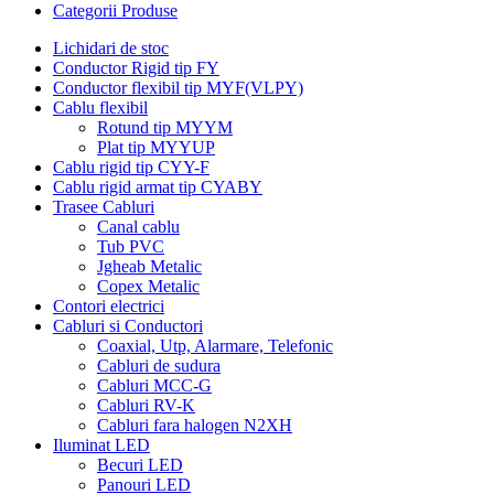
Categorii Produse
Lichidari de stoc
Conductor Rigid tip FY
Conductor flexibil tip MYF(VLPY)
Cablu flexibil
Rotund tip MYYM
Plat tip MYYUP
Cablu rigid tip CYY-F
Cablu rigid armat tip CYABY
Trasee Cabluri
Canal cablu
Tub PVC
Jgheab Metalic
Copex Metalic
Contori electrici
Cabluri si Conductori
Coaxial, Utp, Alarmare, Telefonic
Cabluri de sudura
Cabluri MCC-G
Cabluri RV-K
Cabluri fara halogen N2XH
Iluminat LED
Becuri LED
Panouri LED