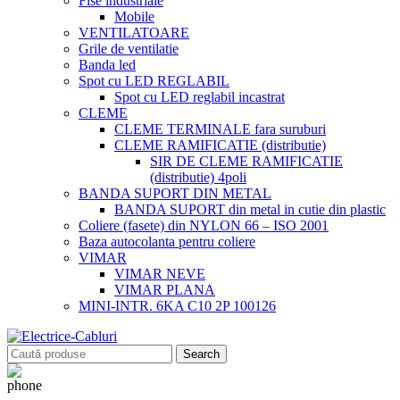
Fise industriale
Mobile
VENTILATOARE
Grile de ventilatie
Banda led
Spot cu LED REGLABIL
Spot cu LED reglabil incastrat
CLEME
CLEME TERMINALE fara suruburi
CLEME RAMIFICATIE (distributie)
SIR DE CLEME RAMIFICATIE
(distributie) 4poli
BANDA SUPORT DIN METAL
BANDA SUPORT din metal in cutie din plastic
Coliere (fasete) din NYLON 66 – ISO 2001
Baza autocolanta pentru coliere
VIMAR
VIMAR NEVE
VIMAR PLANA
MINI-INTR. 6KA C10 2P 100126
Search