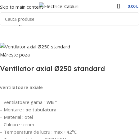
0,00
L
Skip to main content
Prima pagină
Home
VENTILATOARE
Mărește poza
Ventilator axial Ø250 standard
ventilatoare axiale
– ventilatoare gama ”
WB
”
– Montare :
pe tubulatura
– Material : otel
– Culoare : crom
– Temperatura de lucru : max.+42⁰C