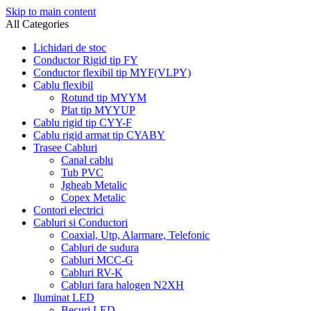
Skip to main content
All Categories
Lichidari de stoc
Conductor Rigid tip FY
Conductor flexibil tip MYF(VLPY)
Cablu flexibil
Rotund tip MYYM
Plat tip MYYUP
Cablu rigid tip CYY-F
Cablu rigid armat tip CYABY
Trasee Cabluri
Canal cablu
Tub PVC
Jgheab Metalic
Copex Metalic
Contori electrici
Cabluri si Conductori
Coaxial, Utp, Alarmare, Telefonic
Cabluri de sudura
Cabluri MCC-G
Cabluri RV-K
Cabluri fara halogen N2XH
Iluminat LED
Becuri LED