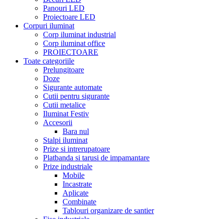
Panouri LED
Proiectoare LED
Corpuri iluminat
Corp iluminat industrial
Corp iluminat office
PROIECTOARE
Toate categoriile
Prelungitoare
Doze
Sigurante automate
Cutii pentru sigurante
Cutii metalice
Iluminat Festiv
Accesorii
Bara nul
Stalpi iluminat
Prize si intrerupatoare
Platbanda si tarusi de impamantare
Prize industriale
Mobile
Incastrate
Aplicate
Combinate
Tablouri organizare de santier