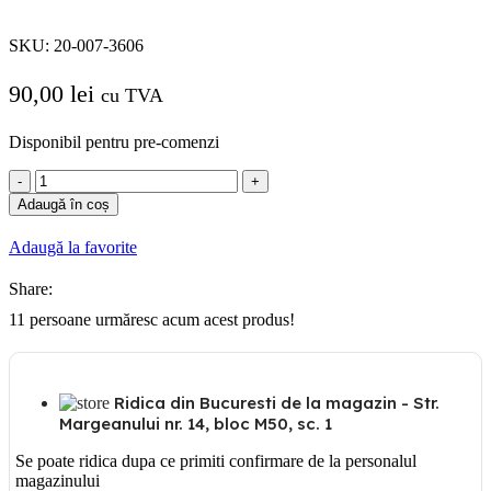
SKU:
20-007-3606
90,00
lei
cu TVA
Disponibil pentru pre-comenzi
Cantitate
Ventilator
Adaugă în coș
Ø100
PLAY
Adaugă la favorite
timer
(2-
Share:
23min)
11
persoane urmăresc acum acest produs!
Ridica din Bucuresti de la magazin - Str.
Margeanului nr. 14, bloc M50, sc. 1
Se poate ridica dupa ce primiti confirmare de la personalul
magazinului