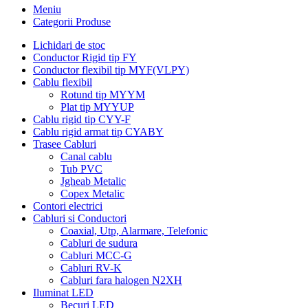
Meniu
Categorii Produse
Lichidari de stoc
Conductor Rigid tip FY
Conductor flexibil tip MYF(VLPY)
Cablu flexibil
Rotund tip MYYM
Plat tip MYYUP
Cablu rigid tip CYY-F
Cablu rigid armat tip CYABY
Trasee Cabluri
Canal cablu
Tub PVC
Jgheab Metalic
Copex Metalic
Contori electrici
Cabluri si Conductori
Coaxial, Utp, Alarmare, Telefonic
Cabluri de sudura
Cabluri MCC-G
Cabluri RV-K
Cabluri fara halogen N2XH
Iluminat LED
Becuri LED