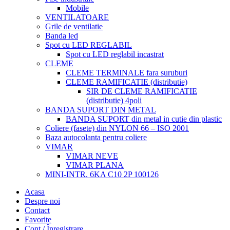
Mobile
VENTILATOARE
Grile de ventilatie
Banda led
Spot cu LED REGLABIL
Spot cu LED reglabil incastrat
CLEME
CLEME TERMINALE fara suruburi
CLEME RAMIFICATIE (distributie)
SIR DE CLEME RAMIFICATIE
(distributie) 4poli
BANDA SUPORT DIN METAL
BANDA SUPORT din metal in cutie din plastic
Coliere (fasete) din NYLON 66 – ISO 2001
Baza autocolanta pentru coliere
VIMAR
VIMAR NEVE
VIMAR PLANA
MINI-INTR. 6KA C10 2P 100126
Acasa
Despre noi
Contact
Favorite
Cont / Înregistrare