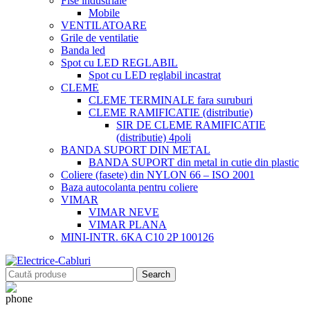
Fise industriale
Mobile
VENTILATOARE
Grile de ventilatie
Banda led
Spot cu LED REGLABIL
Spot cu LED reglabil incastrat
CLEME
CLEME TERMINALE fara suruburi
CLEME RAMIFICATIE (distributie)
SIR DE CLEME RAMIFICATIE
(distributie) 4poli
BANDA SUPORT DIN METAL
BANDA SUPORT din metal in cutie din plastic
Coliere (fasete) din NYLON 66 – ISO 2001
Baza autocolanta pentru coliere
VIMAR
VIMAR NEVE
VIMAR PLANA
MINI-INTR. 6KA C10 2P 100126
Search