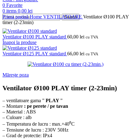
0
Favorite
0
items
0,00
lei
Prima pagină
Home
VENTILATOARE
Ventilator Ø100 PLAY
Search
timer (2-23min)
Ventilator Ø100 PLAY standard
60,00
lei
cu TVA
Înapoi la produse
Ventilator Ø125 PLAY standard
66,00
lei
cu TVA
Mărește poza
Ventilator Ø100 PLAY timer (2-23min)
– ventilatoare gama ”
PLAY
”
– Montare
: pe perete / pe tavan
– Material : ABS
– Culoare : alb
– Temperatura de lucru : max.+40⁰C
– Tensiune de lucru : 230V 50Hz
– Grad de protectie: IPx4