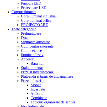
Panouri LED
Proiectoare LED
Corpuri iluminat
Corp iluminat industrial
Corp iluminat office
PROIECTOARE
Toate categoriile
Prelungitoare
Doze
Sigurante automate
Cutii pentru sigurante
Cutii metalice
Iluminat Festiv
Accesorii
Bara nul
Stalpi iluminat
Prize si intrerupatoare
Platbanda si tarusi de impamantare
Prize industriale
Mobile
Incastrate
Aplicate
Combinate
Tablouri organizare de santier
Fise industriale