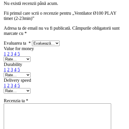
Nu există recenzii până acum.
Fii primul care scrii o recenzie pentru „Ventilator Ø100 PLAY
timer (2-23min)”
Adresa ta de email nu va fi publicată.
Câmpurile obligatorii sunt
marcate cu
*
Evaluarea ta
*
Value for money
1
2
3
4
5
Durability
1
2
3
4
5
Delivery speed
1
2
3
4
5
Recenzia ta
*