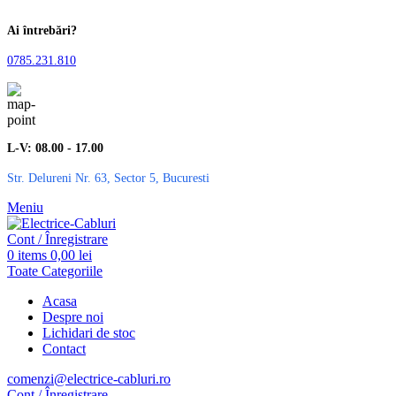
Ai întrebări?
0785.231.810
L-V: 08.00 - 17.00
Str. Delureni Nr. 63, Sector 5, Bucuresti
Meniu
Cont / Înregistrare
0
items
0,00
lei
Toate Categoriile
Acasa
Despre noi
Lichidari de stoc
Contact
comenzi@electrice-cabluri.ro
Cont / Înregistrare