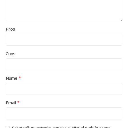
Pros
Cons
*
Nume
*
Email
Salvează-mi numele, emailul și site-ul web în acest