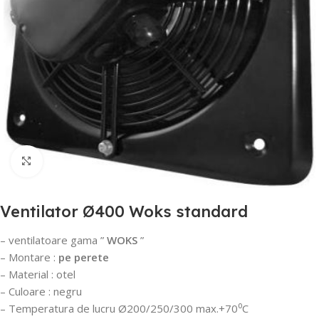
Mărește poza
Ventilator Ø400 Woks standard
– ventilatoare gama ”
WOKS
”
– Montare :
pe perete
– Material : otel
– Culoare : negru
– Temperatura de lucru Ø200/250/300 max.+70⁰C