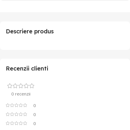
Descriere produs
Recenzii clienti
0 recenzii
0
0
0