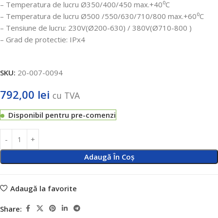
– Temperatura de lucru Ø350/400/450 max.+40⁰C
– Temperatura de lucru Ø500 /550/630/710/800 max.+60⁰C
– Tensiune de lucru: 230V(Ø200-630) / 380V(Ø710-800
)
– Grad de protectie: IPx4
SKU:
20-007-0094
792,00
lei
cu TVA
Disponibil pentru pre-comenzi
Adaugă În Coș
Adaugă la favorite
Share: