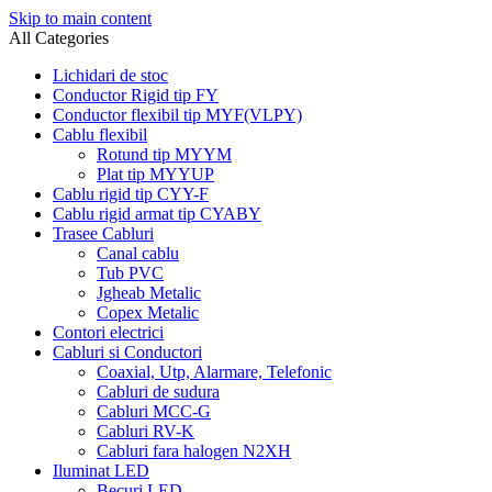
Skip to main content
All Categories
Lichidari de stoc
Conductor Rigid tip FY
Conductor flexibil tip MYF(VLPY)
Cablu flexibil
Rotund tip MYYM
Plat tip MYYUP
Cablu rigid tip CYY-F
Cablu rigid armat tip CYABY
Trasee Cabluri
Canal cablu
Tub PVC
Jgheab Metalic
Copex Metalic
Contori electrici
Cabluri si Conductori
Coaxial, Utp, Alarmare, Telefonic
Cabluri de sudura
Cabluri MCC-G
Cabluri RV-K
Cabluri fara halogen N2XH
Iluminat LED
Becuri LED