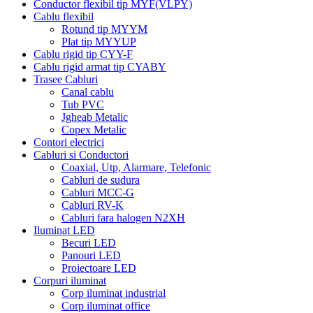
Conductor flexibil tip MYF(VLPY)
Cablu flexibil
Rotund tip MYYM
Plat tip MYYUP
Cablu rigid tip CYY-F
Cablu rigid armat tip CYABY
Trasee Cabluri
Canal cablu
Tub PVC
Jgheab Metalic
Copex Metalic
Contori electrici
Cabluri si Conductori
Coaxial, Utp, Alarmare, Telefonic
Cabluri de sudura
Cabluri MCC-G
Cabluri RV-K
Cabluri fara halogen N2XH
Iluminat LED
Becuri LED
Panouri LED
Proiectoare LED
Corpuri iluminat
Corp iluminat industrial
Corp iluminat office