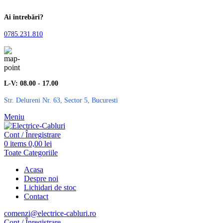
Ai întrebări?
0785.231.810
L-V: 08.00 - 17.00
Str. Delureni Nr. 63, Sector 5, Bucuresti
Meniu
Cont / Înregistrare
0
items
0,00
lei
Toate Categoriile
Acasa
Despre noi
Lichidari de stoc
Contact
comenzi@electrice-cabluri.ro
Cont / Înregistrare