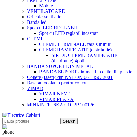
Fise industriale
Mobile
VENTILATOARE
Grile de ventilatie
Banda led
Spot cu LED REGLABIL
Spot cu LED reglabil incastrat
CLEME
CLEME TERMINALE fara suruburi
CLEME RAMIFICATIE (distributie)
SIR DE CLEME RAMIFICATIE
(distributie) 4poli
BANDA SUPORT DIN METAL
BANDA SUPORT din metal in cutie din plastic
Coliere (fasete) din NYLON 66 – ISO 2001
Baza autocolanta pentru coliere
VIMAR
VIMAR NEVE
VIMAR PLANA
MINI-INTR. 6KA C10 2P 100126
Search