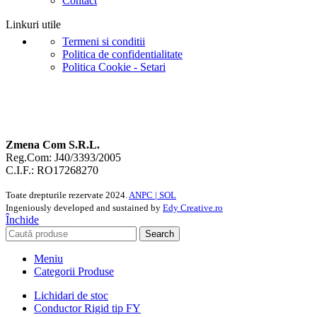
Contact
Linkuri utile
Termeni si conditii
Politica de confidentialitate
Politica Cookie - Setari
Zmena Com S.R.L.
Reg.Com: J40/3393/2005
C.I.F.: RO17268270
Toate drepturile rezervate
2024.
ANPC |
SOL
Ingeniously developed and sustained by
Edy Creative.ro
Închide
Search
Meniu
Categorii Produse
Lichidari de stoc
Conductor Rigid tip FY