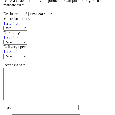
Adresa ta de email nu va fi publicată.
Câmpurile obligatorii sunt
marcate cu
*
Evaluarea ta
*
Value for money
1
2
3
4
5
Durability
1
2
3
4
5
Delivery speed
1
2
3
4
5
Recenzia ta
*
Pros