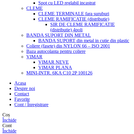
Spot cu LED reglabil incastrat
CLEME
CLEME TERMINALE fara suruburi
CLEME RAMIFICATIE (distributie)
SIR DE CLEME RAMIFICATIE
(distributie) 4poli
BANDA SUPORT DIN METAL
BANDA SUPORT din metal in cutie din plastic
Coliere (fasete) din NYLON 66 – ISO 2001
Baza autocolanta pentru coliere
VIMAR
VIMAR NEVE
VIMAR PLANA
MINI-INTR. 6KA C10 2P 100126
Acasa
Despre noi
Contact
Favorite
Cont / Înregistrare
Coș
Închide
Cont
Închide