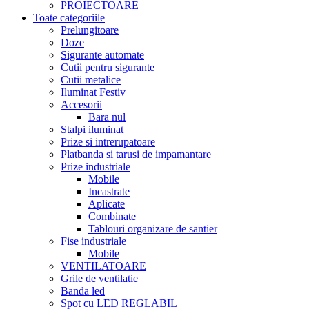
PROIECTOARE
Toate categoriile
Prelungitoare
Doze
Sigurante automate
Cutii pentru sigurante
Cutii metalice
Iluminat Festiv
Accesorii
Bara nul
Stalpi iluminat
Prize si intrerupatoare
Platbanda si tarusi de impamantare
Prize industriale
Mobile
Incastrate
Aplicate
Combinate
Tablouri organizare de santier
Fise industriale
Mobile
VENTILATOARE
Grile de ventilatie
Banda led
Spot cu LED REGLABIL