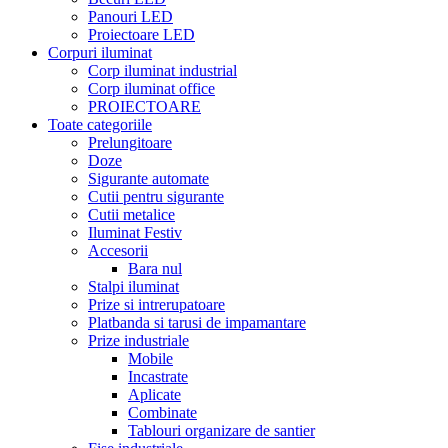
Panouri LED
Proiectoare LED
Corpuri iluminat
Corp iluminat industrial
Corp iluminat office
PROIECTOARE
Toate categoriile
Prelungitoare
Doze
Sigurante automate
Cutii pentru sigurante
Cutii metalice
Iluminat Festiv
Accesorii
Bara nul
Stalpi iluminat
Prize si intrerupatoare
Platbanda si tarusi de impamantare
Prize industriale
Mobile
Incastrate
Aplicate
Combinate
Tablouri organizare de santier