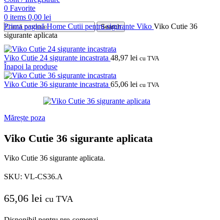
0
Favorite
0
items
0,00
lei
Prima pagină
Home
Cutii pentru sigurante
Viko
Viko Cutie 36
Search
sigurante aplicata
Viko Cutie 24 sigurante incastrata
48,97
lei
cu TVA
Înapoi la produse
Viko Cutie 36 sigurante incastrata
65,06
lei
cu TVA
Mărește poza
Viko Cutie 36 sigurante aplicata
Viko Cutie 36 sigurante aplicata.
SKU:
VL-CS36.A
65,06
lei
cu TVA
Disponibil pentru pre-comenzi