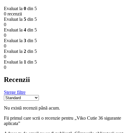
Evaluat la
0
din 5
0 recenzii
Evaluat la
5
din 5
0
Evaluat la
4
din 5
0
Evaluat la
3
din 5
0
Evaluat la
2
din 5
0
Evaluat la
1
din 5
0
Recenzii
Șterge filtre
Nu există recenzii până acum.
Fii primul care scrii o recenzie pentru „Viko Cutie 36 sigurante
aplicata”