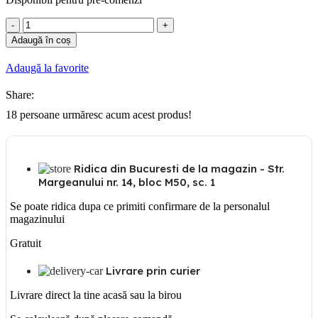
Cantitate
Viko
Adaugă în coș
Cutie
36
Adaugă la favorite
sigurante
aplicata
Share:
18
persoane urmăresc acum acest produs!
Ridica din Bucuresti de la magazin - Str.
Margeanului nr. 14, bloc M50, sc. 1
Se poate ridica dupa ce primiti confirmare de la personalul
magazinului
Gratuit
Livrare prin curier
Livrare direct la tine acasă sau la birou