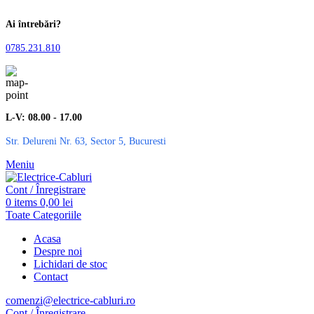
Ai întrebări?
0785.231.810
L-V: 08.00 - 17.00
Str. Delureni Nr. 63, Sector 5, Bucuresti
Meniu
Cont / Înregistrare
0
items
0,00
lei
Toate Categoriile
Acasa
Despre noi
Lichidari de stoc
Contact
comenzi@electrice-cabluri.ro
Cont / Înregistrare