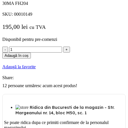
30MA FH204
SKU:
00010149
195,00
lei
cu TVA
Disponibil pentru pre-comenzi
Cantitate
ABB
Adaugă în coș
SIGURANTA
DIFERENTIALA
Adaugă la favorite
3P+N
25A
Share:
6KA
30MA
12
persoane urmăresc acum acest produs!
FH204
Ridica din Bucuresti de la magazin - Str.
Margeanului nr. 14, bloc M50, sc. 1
Se poate ridica dupa ce primiti confirmare de la personalul
magazinului