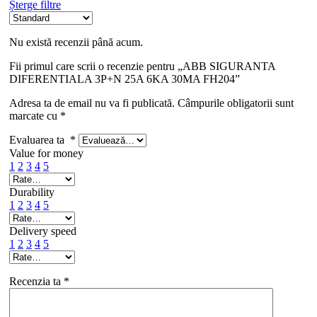
Șterge filtre
Nu există recenzii până acum.
Fii primul care scrii o recenzie pentru „ABB SIGURANTA
DIFERENTIALA 3P+N 25A 6KA 30MA FH204”
Adresa ta de email nu va fi publicată.
Câmpurile obligatorii sunt
marcate cu
*
Evaluarea ta
*
Value for money
1
2
3
4
5
Durability
1
2
3
4
5
Delivery speed
1
2
3
4
5
Recenzia ta
*