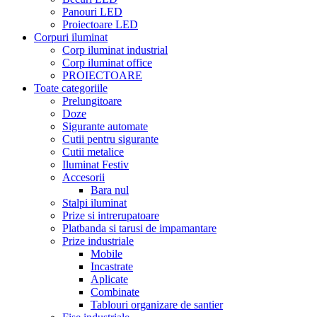
Panouri LED
Proiectoare LED
Corpuri iluminat
Corp iluminat industrial
Corp iluminat office
PROIECTOARE
Toate categoriile
Prelungitoare
Doze
Sigurante automate
Cutii pentru sigurante
Cutii metalice
Iluminat Festiv
Accesorii
Bara nul
Stalpi iluminat
Prize si intrerupatoare
Platbanda si tarusi de impamantare
Prize industriale
Mobile
Incastrate
Aplicate
Combinate
Tablouri organizare de santier