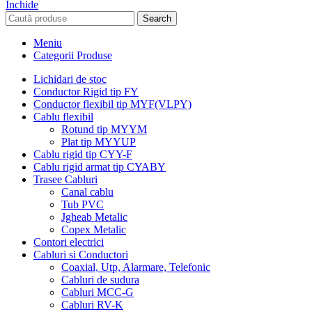
Închide
Search
Meniu
Categorii Produse
Lichidari de stoc
Conductor Rigid tip FY
Conductor flexibil tip MYF(VLPY)
Cablu flexibil
Rotund tip MYYM
Plat tip MYYUP
Cablu rigid tip CYY-F
Cablu rigid armat tip CYABY
Trasee Cabluri
Canal cablu
Tub PVC
Jgheab Metalic
Copex Metalic
Contori electrici
Cabluri si Conductori
Coaxial, Utp, Alarmare, Telefonic
Cabluri de sudura
Cabluri MCC-G
Cabluri RV-K