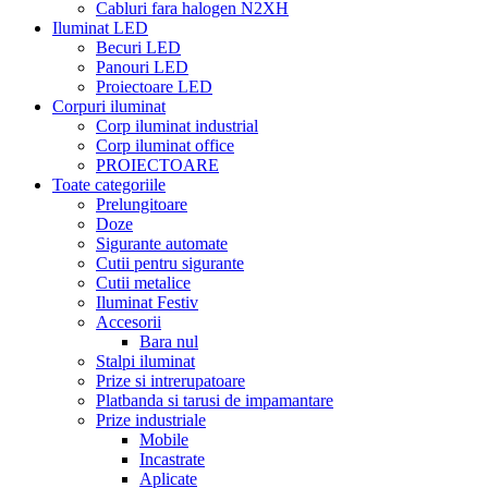
Cabluri fara halogen N2XH
Iluminat LED
Becuri LED
Panouri LED
Proiectoare LED
Corpuri iluminat
Corp iluminat industrial
Corp iluminat office
PROIECTOARE
Toate categoriile
Prelungitoare
Doze
Sigurante automate
Cutii pentru sigurante
Cutii metalice
Iluminat Festiv
Accesorii
Bara nul
Stalpi iluminat
Prize si intrerupatoare
Platbanda si tarusi de impamantare
Prize industriale
Mobile
Incastrate
Aplicate