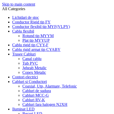
Skip to main content
All Categories
Lichidari de stoc
Conductor Rigid tip FY
Conductor flexibil tip MYF(VLPY)
Cablu flexibil
Rotund tip MYYM
Plat tip MYYUP
Cablu rigid tip CYY-F
Cablu rigid armat tip CYABY
Trasee Cabluri
Canal cablu
Tub PVC
Jgheab Metalic
Copex Metalic
Contori electrici
Cabluri si Conductori
Coaxial, Utp, Alarmare, Telefonic
Cabluri de sudura
Cabluri MCC-G
Cabluri RV-K
Cabluri fara halogen N2XH
Iluminat LED
Becuri LED