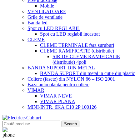
Fise industriale
Mobile
VENTILATOARE
Grile de ventilatie
Banda led
Spot cu LED REGLABIL
Spot cu LED reglabil incastrat
CLEME
CLEME TERMINALE fara suruburi
CLEME RAMIFICATIE (distributie)
SIR DE CLEME RAMIFICATIE
(distributie) 4poli
BANDA SUPORT DIN METAL
BANDA SUPORT din metal in cutie din plastic
Coliere (fasete) din NYLON 66 – ISO 2001
Baza autocolanta pentru coliere
VIMAR
VIMAR NEVE
VIMAR PLANA
MINI-INTR. 6KA C10 2P 100126
Search