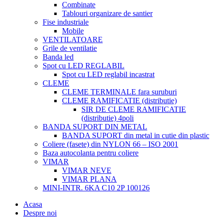
Combinate
Tablouri organizare de santier
Fise industriale
Mobile
VENTILATOARE
Grile de ventilatie
Banda led
Spot cu LED REGLABIL
Spot cu LED reglabil incastrat
CLEME
CLEME TERMINALE fara suruburi
CLEME RAMIFICATIE (distributie)
SIR DE CLEME RAMIFICATIE
(distributie) 4poli
BANDA SUPORT DIN METAL
BANDA SUPORT din metal in cutie din plastic
Coliere (fasete) din NYLON 66 – ISO 2001
Baza autocolanta pentru coliere
VIMAR
VIMAR NEVE
VIMAR PLANA
MINI-INTR. 6KA C10 2P 100126
Acasa
Despre noi