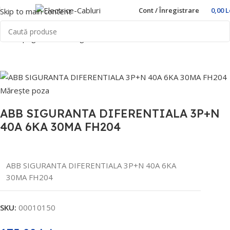
Cont / Înregistrare
0,00
L
Skip to main content
Prima pagină
Home
Sigurante automate
ABB
Mărește poza
ABB SIGURANTA DIFERENTIALA 3P+N
40A 6KA 30MA FH204
ABB SIGURANTA DIFERENTIALA 3P+N 40A 6KA
30MA FH204
SKU:
00010150