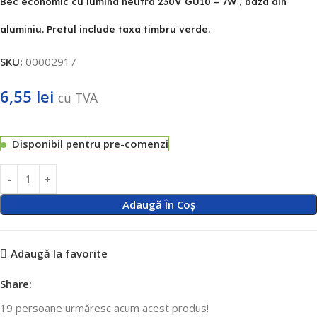
Bec economic cu lumina neutra 230V GU10 – 7W , baza din
aluminiu. Pretul include taxa timbru verde.
SKU:
00002917
6,55
lei
cu TVA
Disponibil pentru pre-comenzi
Adaugă În Coș
Adaugă la favorite
Share:
19
persoane urmăresc acum acest produs!