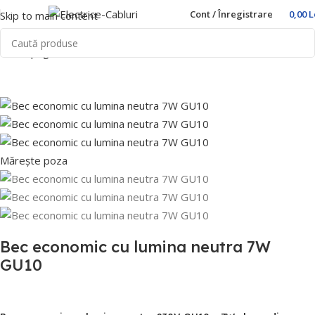
Cont / Înregistrare
0,00
L
Skip to main content
Prima pagină
Home
Lichidari de stoc
Mărește poza
Bec economic cu lumina neutra 7W
GU10