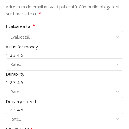
Adresa ta de email nu va fi publicată.
Câmpurile obligatorii
*
sunt marcate cu
*
Evaluarea ta
Value for money
1
2
3
4
5
Durability
1
2
3
4
5
Delivery speed
1
2
3
4
5
*
Recenzia ta