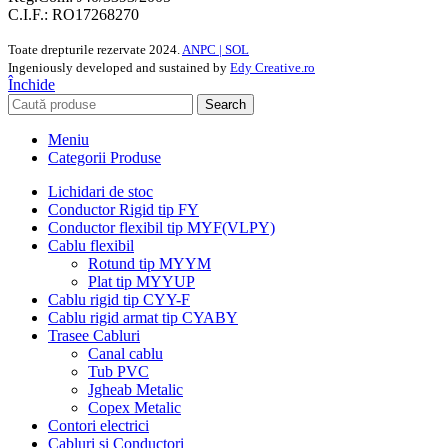
C.I.F.: RO17268270
Toate drepturile rezervate
2024.
ANPC |
SOL
Ingeniously developed and sustained by
Edy Creative.ro
Închide
Search
Meniu
Categorii Produse
Lichidari de stoc
Conductor Rigid tip FY
Conductor flexibil tip MYF(VLPY)
Cablu flexibil
Rotund tip MYYM
Plat tip MYYUP
Cablu rigid tip CYY-F
Cablu rigid armat tip CYABY
Trasee Cabluri
Canal cablu
Tub PVC
Jgheab Metalic
Copex Metalic
Contori electrici
Cabluri si Conductori