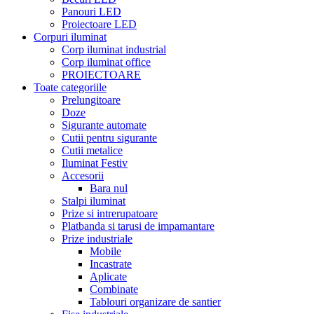
Panouri LED
Proiectoare LED
Corpuri iluminat
Corp iluminat industrial
Corp iluminat office
PROIECTOARE
Toate categoriile
Prelungitoare
Doze
Sigurante automate
Cutii pentru sigurante
Cutii metalice
Iluminat Festiv
Accesorii
Bara nul
Stalpi iluminat
Prize si intrerupatoare
Platbanda si tarusi de impamantare
Prize industriale
Mobile
Incastrate
Aplicate
Combinate
Tablouri organizare de santier