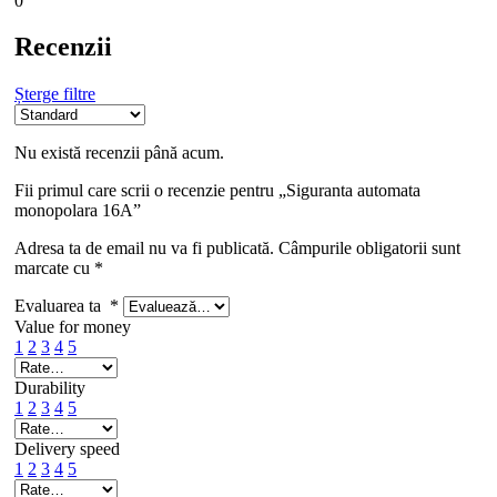
0
Recenzii
Șterge filtre
Nu există recenzii până acum.
Fii primul care scrii o recenzie pentru „Siguranta automata
monopolara 16A”
Adresa ta de email nu va fi publicată.
Câmpurile obligatorii sunt
marcate cu
*
Evaluarea ta
*
Value for money
1
2
3
4
5
Durability
1
2
3
4
5
Delivery speed
1
2
3
4
5