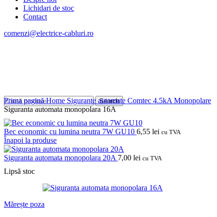
Lichidari de stoc
Contact
comenzi@electrice-cabluri.ro
Cont / Înregistrare
0,00
Lei
Prima pagină
Home
Sigurante automate
Comtec
4.5kA
Monopolare
Search
Siguranta automata monopolara 16A
Bec economic cu lumina neutra 7W GU10
6,55
lei
cu TVA
Înapoi la produse
Siguranta automata monopolara 20A
7,00
lei
cu TVA
Lipsă stoc
Mărește poza