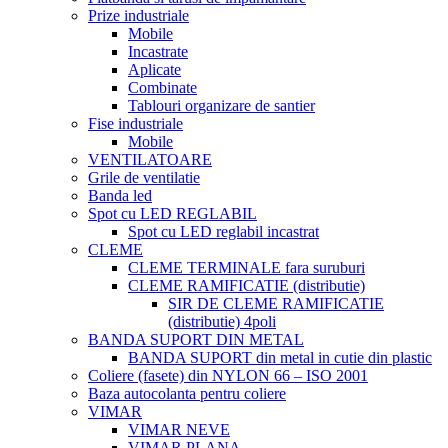
Prize industriale
Mobile
Incastrate
Aplicate
Combinate
Tablouri organizare de santier
Fise industriale
Mobile
VENTILATOARE
Grile de ventilatie
Banda led
Spot cu LED REGLABIL
Spot cu LED reglabil incastrat
CLEME
CLEME TERMINALE fara suruburi
CLEME RAMIFICATIE (distributie)
SIR DE CLEME RAMIFICATIE
(distributie) 4poli
BANDA SUPORT DIN METAL
BANDA SUPORT din metal in cutie din plastic
Coliere (fasete) din NYLON 66 – ISO 2001
Baza autocolanta pentru coliere
VIMAR
VIMAR NEVE
VIMAR PLANA