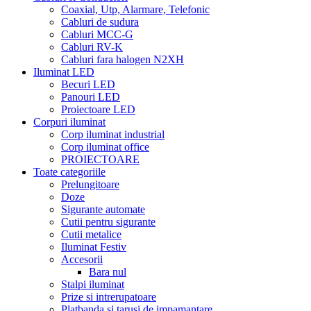
Coaxial, Utp, Alarmare, Telefonic
Cabluri de sudura
Cabluri MCC-G
Cabluri RV-K
Cabluri fara halogen N2XH
Iluminat LED
Becuri LED
Panouri LED
Proiectoare LED
Corpuri iluminat
Corp iluminat industrial
Corp iluminat office
PROIECTOARE
Toate categoriile
Prelungitoare
Doze
Sigurante automate
Cutii pentru sigurante
Cutii metalice
Iluminat Festiv
Accesorii
Bara nul
Stalpi iluminat
Prize si intrerupatoare
Platbanda si tarusi de impamantare