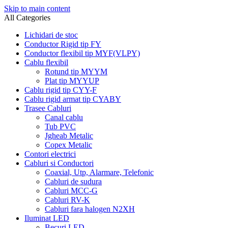
Skip to main content
All Categories
Lichidari de stoc
Conductor Rigid tip FY
Conductor flexibil tip MYF(VLPY)
Cablu flexibil
Rotund tip MYYM
Plat tip MYYUP
Cablu rigid tip CYY-F
Cablu rigid armat tip CYABY
Trasee Cabluri
Canal cablu
Tub PVC
Jgheab Metalic
Copex Metalic
Contori electrici
Cabluri si Conductori
Coaxial, Utp, Alarmare, Telefonic
Cabluri de sudura
Cabluri MCC-G
Cabluri RV-K
Cabluri fara halogen N2XH
Iluminat LED
Becuri LED