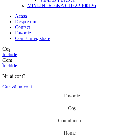
MINI-INTR. 6KA C10 2P 100126
Acasa
Despre noi
Contact
Favorite
Cont / Înregistrare
Coș
Închide
Cont
Închide
Nu ai cont?
Crează un cont
Favorite
Coș
Contul meu
Home