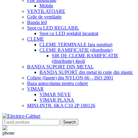
Fise industriale
Mobile
VENTILATOARE
Grile de ventilatie
Banda led
Spot cu LED REGLABIL
Spot cu LED reglabil incastrat
CLEME
CLEME TERMINALE fara suruburi
CLEME RAMIFICATIE (distributie)
SIR DE CLEME RAMIFICATIE
(distributie) 4poli
BANDA SUPORT DIN METAL
BANDA SUPORT din metal in cutie din plastic
Coliere (fasete) din NYLON 66 – ISO 2001
Baza autocolanta pentru coliere
VIMAR
VIMAR NEVE
VIMAR PLANA
MINI-INTR. 6KA C10 2P 100126
Search