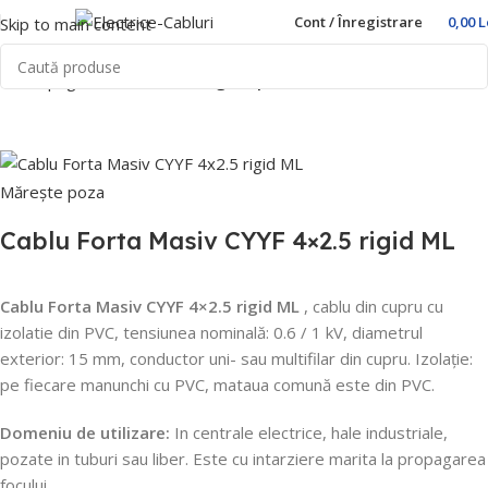
Cont / Înregistrare
0,00
L
Skip to main content
Prima pagină
Home
Cablu rigid tip CYY-F
Mărește poza
Cablu Forta Masiv CYYF 4×2.5 rigid ML
Cablu Forta Masiv CYYF 4×2.5 rigid ML
, cablu din cupru cu
izolatie din PVC, tensiunea nominală: 0.6 / 1 kV, diametrul
exterior: 15 mm, conductor uni- sau multifilar din cupru.
Izolație:
pe fiecare manunchi cu PVC, mataua comună este din PVC.
Domeniu de utilizare:
In centrale electrice, hale industriale,
pozate in tuburi sau liber.
Este cu intarziere marita la propagarea
focului.