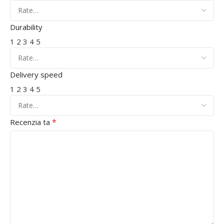
Durability
1
2
3
4
5
Delivery speed
1
2
3
4
5
*
Recenzia ta