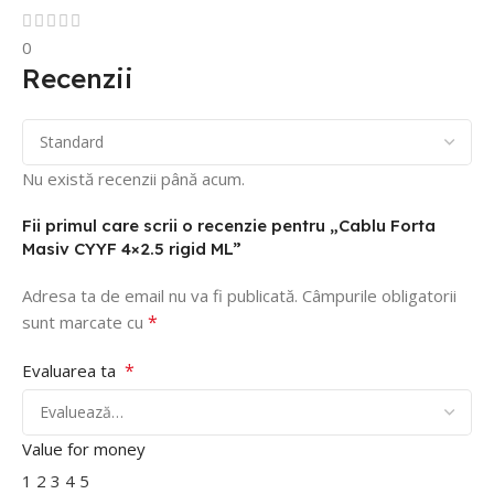
0
Recenzii
Nu există recenzii până acum.
Fii primul care scrii o recenzie pentru „Cablu Forta
Masiv CYYF 4×2.5 rigid ML”
Adresa ta de email nu va fi publicată.
Câmpurile obligatorii
*
sunt marcate cu
*
Evaluarea ta
Value for money
1
2
3
4
5