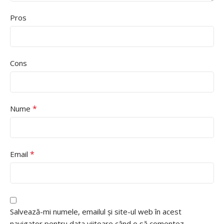
Pros
Cons
*
Nume
*
Email
Salvează-mi numele, emailul și site-ul web în acest
navigator pentru data viitoare când o să comentez.