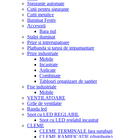
Sigurante automate
Cutii pentru sigurante
Cutii metalice
Iluminat Festiv
Accesorii
Bara nul
Stalpi iluminat
Prize si intrerupatoare
Platbanda si tarusi de impamantare
Prize industriale
Mobile
Incastrate
Aplicate
Combinate
Tablouri organizare de santier
Fise industriale
Mobile
VENTILATOARE
Grile de ventilatie
Banda led
Spot cu LED REGLABIL
Spot cu LED reglabil incastrat
CLEME
CLEME TERMINALE fara suruburi
CLEME RAMIFICATIE (distributie)