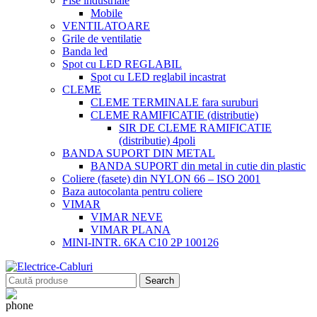
Fise industriale
Mobile
VENTILATOARE
Grile de ventilatie
Banda led
Spot cu LED REGLABIL
Spot cu LED reglabil incastrat
CLEME
CLEME TERMINALE fara suruburi
CLEME RAMIFICATIE (distributie)
SIR DE CLEME RAMIFICATIE
(distributie) 4poli
BANDA SUPORT DIN METAL
BANDA SUPORT din metal in cutie din plastic
Coliere (fasete) din NYLON 66 – ISO 2001
Baza autocolanta pentru coliere
VIMAR
VIMAR NEVE
VIMAR PLANA
MINI-INTR. 6KA C10 2P 100126
Search