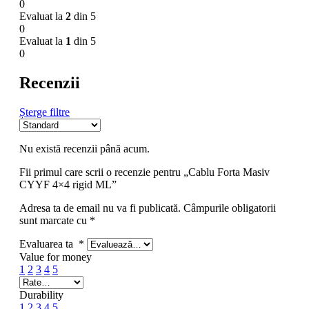
0
Evaluat la
2
din 5
0
Evaluat la
1
din 5
0
Recenzii
Șterge filtre
Nu există recenzii până acum.
Fii primul care scrii o recenzie pentru „Cablu Forta Masiv
CYYF 4×4 rigid ML”
Adresa ta de email nu va fi publicată.
Câmpurile obligatorii
sunt marcate cu
*
Evaluarea ta
*
Value for money
1
2
3
4
5
Durability
1
2
3
4
5