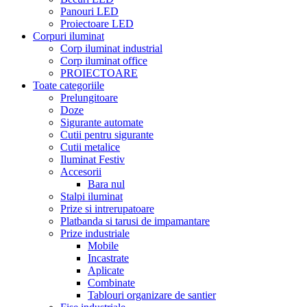
Panouri LED
Proiectoare LED
Corpuri iluminat
Corp iluminat industrial
Corp iluminat office
PROIECTOARE
Toate categoriile
Prelungitoare
Doze
Sigurante automate
Cutii pentru sigurante
Cutii metalice
Iluminat Festiv
Accesorii
Bara nul
Stalpi iluminat
Prize si intrerupatoare
Platbanda si tarusi de impamantare
Prize industriale
Mobile
Incastrate
Aplicate
Combinate
Tablouri organizare de santier