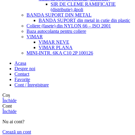
SIR DE CLEME RAMIFICATIE
(distributie) 4poli
BANDA SUPORT DIN METAL
BANDA SUPORT din metal in cutie din plastic
Coliere (fasete) din NYLON 66 – ISO 2001
Baza autocolanta pentru coliere
VIMAR
VIMAR NEVE
VIMAR PLANA
MINI-INTR. 6KA C10 2P 100126
Acasa
Despre noi
Contact
Favorite
Cont / Înregistrare
Coș
Închide
Cont
Închide
Nu ai cont?
Crează un cont