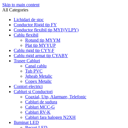
Skip to main content
All Categories
Lichidari de stoc
Conductor Rigid tip FY
Conductor flexibil tip MYF(VLPY)
Cablu flexibil
Rotund tip MYYM
Plat tip MYYUP
Cablu rigid tip CYY-F
Cablu rigid armat tip CYABY
Trasee Cabluri
Canal cablu
Tub PVC
Jgheab Metalic
Copex Metalic
Contori electrici
Cabluri si Conductori
Coaxial, Utp, Alarmare, Telefonic
Cabluri de sudura
Cabluri MCC-G
Cabluri RV-K
Cabluri fara halogen N2XH
Iluminat LED
Becuri LED