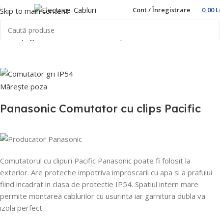
Cont / Înregistrare
0,00
L
Skip to main content
Prima pagină
Home
Prize si intrerupatoare
Panasonic
Pacific
Mărește poza
Panasonic Comutator cu clips Pacific
Comutatorul cu clipuri Pacific Panasonic poate fi folosit la
exterior.
Are protectie impotriva improscarii cu apa si a prafului
fiind incadrat in clasa de protectie IP54.
Spatiul intern mare
permite montarea cablurilor cu usurinta iar garnitura dubla va
izola perfect.