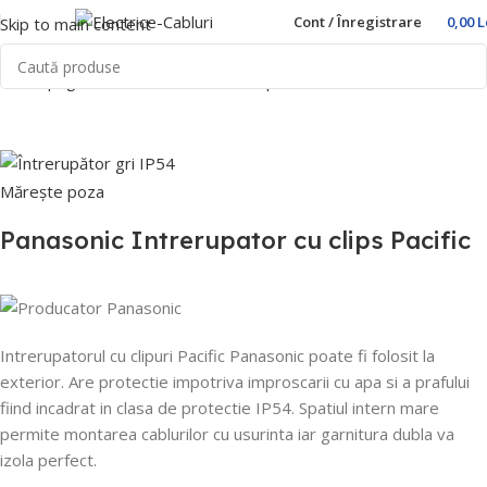
Cont / Înregistrare
0,00
L
Skip to main content
Prima pagină
Home
Prize si intrerupatoare
Panasonic
Pacific
Mărește poza
Panasonic Intrerupator cu clips Pacific
Intrerupatorul cu clipuri Pacific Panasonic poate fi folosit la
exterior.
Are protectie impotriva improscarii cu apa si a prafului
fiind incadrat in clasa de protectie IP54.
Spatiul intern mare
permite montarea cablurilor cu usurinta iar garnitura dubla va
izola perfect.