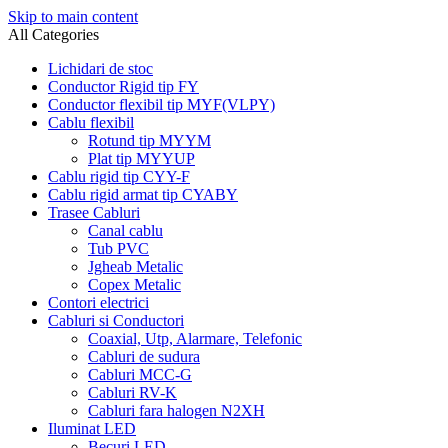
Skip to main content
All Categories
Lichidari de stoc
Conductor Rigid tip FY
Conductor flexibil tip MYF(VLPY)
Cablu flexibil
Rotund tip MYYM
Plat tip MYYUP
Cablu rigid tip CYY-F
Cablu rigid armat tip CYABY
Trasee Cabluri
Canal cablu
Tub PVC
Jgheab Metalic
Copex Metalic
Contori electrici
Cabluri si Conductori
Coaxial, Utp, Alarmare, Telefonic
Cabluri de sudura
Cabluri MCC-G
Cabluri RV-K
Cabluri fara halogen N2XH
Iluminat LED
Becuri LED