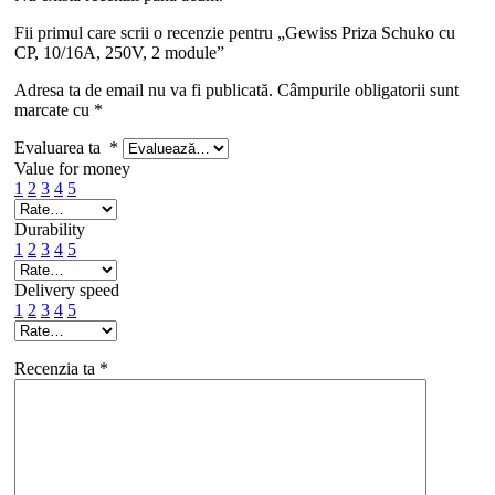
Fii primul care scrii o recenzie pentru „Gewiss Priza Schuko cu
CP, 10/16A, 250V, 2 module”
Adresa ta de email nu va fi publicată.
Câmpurile obligatorii sunt
marcate cu
*
Evaluarea ta
*
Value for money
1
2
3
4
5
Durability
1
2
3
4
5
Delivery speed
1
2
3
4
5
Recenzia ta
*