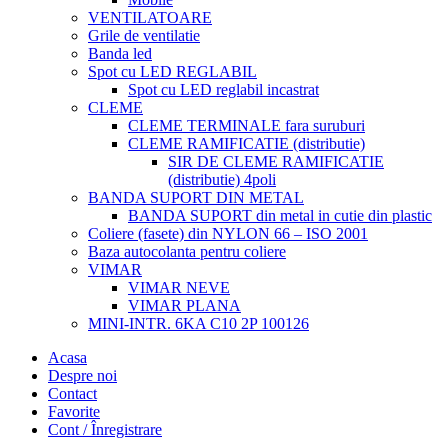
VENTILATOARE
Grile de ventilatie
Banda led
Spot cu LED REGLABIL
Spot cu LED reglabil incastrat
CLEME
CLEME TERMINALE fara suruburi
CLEME RAMIFICATIE (distributie)
SIR DE CLEME RAMIFICATIE
(distributie) 4poli
BANDA SUPORT DIN METAL
BANDA SUPORT din metal in cutie din plastic
Coliere (fasete) din NYLON 66 – ISO 2001
Baza autocolanta pentru coliere
VIMAR
VIMAR NEVE
VIMAR PLANA
MINI-INTR. 6KA C10 2P 100126
Acasa
Despre noi
Contact
Favorite
Cont / Înregistrare