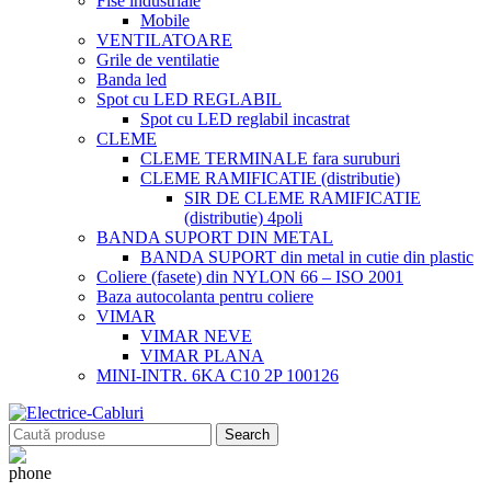
Fise industriale
Mobile
VENTILATOARE
Grile de ventilatie
Banda led
Spot cu LED REGLABIL
Spot cu LED reglabil incastrat
CLEME
CLEME TERMINALE fara suruburi
CLEME RAMIFICATIE (distributie)
SIR DE CLEME RAMIFICATIE
(distributie) 4poli
BANDA SUPORT DIN METAL
BANDA SUPORT din metal in cutie din plastic
Coliere (fasete) din NYLON 66 – ISO 2001
Baza autocolanta pentru coliere
VIMAR
VIMAR NEVE
VIMAR PLANA
MINI-INTR. 6KA C10 2P 100126
Search