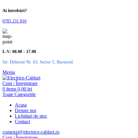
Ai întrebări?
0785.231.810
L-V: 08.00 - 17.00
Str. Delureni Nr. 63, Sector 5, Bucuresti
Meniu
Cont / Înregistrare
0
items
0,00
lei
Toate Categoriile
Acasa
Despre noi
Lichidari de stoc
Contact
comenzi@electrice-cabluri.ro
Cont / Înregistrare