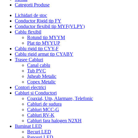
Categorii Produse
Lichidari de stoc
Conductor Rigid tip FY
Conductor flexibil tip MYF(VLPY)
Cablu flexibil
Rotund tip MYYM
Plat tip MYYUP
Cablu rigid tip CYY-F
Cablu rigid armat tip CYABY
Trasee Cabluri
Canal cablu
Tub PVC
Jgheab Metalic
Copex Metalic
Contori electrici
Cabluri si Conductori
Coaxial, Utp, Alarmare, Telefonic
Cabluri de sudura
Cabluri MCC-G
Cabluri RV-K
Cabluri fara halogen N2XH
Iluminat LED
Becuri LED
Panouri LED