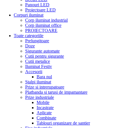
Panouri LED
Proiectoare LED
Corpuri iluminat
Corp iluminat industrial
Corp iluminat office
PROIECTOARE
Toate categoriile
Prelungitoare
Doze
Sigurante automate
Cutii pentru sigurante
Cutii metalice
Iluminat Festiv
Accesorii
Bara nul
Stalpi iluminat
Prize si intrerupatoare
Platbanda si tarusi de impamantare
Prize industriale
Mobile
Incastrate
Aplicate
Combinate
Tablouri organizare de santier