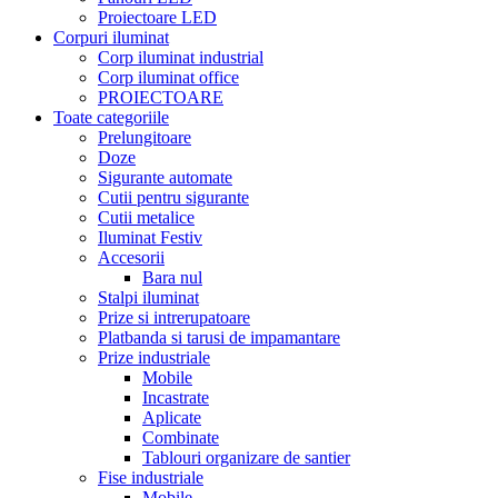
Proiectoare LED
Corpuri iluminat
Corp iluminat industrial
Corp iluminat office
PROIECTOARE
Toate categoriile
Prelungitoare
Doze
Sigurante automate
Cutii pentru sigurante
Cutii metalice
Iluminat Festiv
Accesorii
Bara nul
Stalpi iluminat
Prize si intrerupatoare
Platbanda si tarusi de impamantare
Prize industriale
Mobile
Incastrate
Aplicate
Combinate
Tablouri organizare de santier
Fise industriale
Mobile