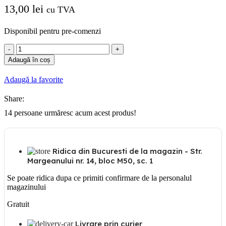
13,00
lei
cu TVA
Disponibil pentru pre-comenzi
Cantitate
Gewiss
Adaugă în coș
Priza
Schuko
Adaugă la favorite
cu
CP,
Share:
10/16A,
250V,
14
persoane urmăresc acum acest produs!
2
module
Ridica din Bucuresti de la magazin - Str.
Margeanului nr. 14, bloc M50, sc. 1
Se poate ridica dupa ce primiti confirmare de la personalul
magazinului
Gratuit
Livrare prin curier