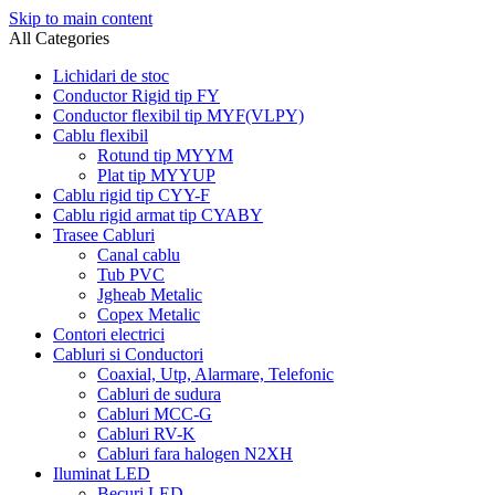
Skip to main content
All Categories
Lichidari de stoc
Conductor Rigid tip FY
Conductor flexibil tip MYF(VLPY)
Cablu flexibil
Rotund tip MYYM
Plat tip MYYUP
Cablu rigid tip CYY-F
Cablu rigid armat tip CYABY
Trasee Cabluri
Canal cablu
Tub PVC
Jgheab Metalic
Copex Metalic
Contori electrici
Cabluri si Conductori
Coaxial, Utp, Alarmare, Telefonic
Cabluri de sudura
Cabluri MCC-G
Cabluri RV-K
Cabluri fara halogen N2XH
Iluminat LED
Becuri LED