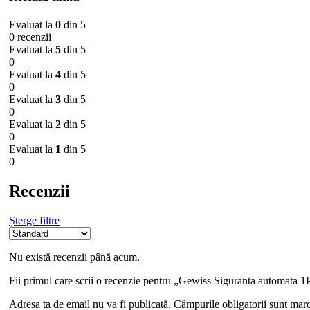
Evaluat la
0
din 5
0 recenzii
Evaluat la
5
din 5
0
Evaluat la
4
din 5
0
Evaluat la
3
din 5
0
Evaluat la
2
din 5
0
Evaluat la
1
din 5
0
Recenzii
Șterge filtre
Nu există recenzii până acum.
Fii primul care scrii o recenzie pentru „Gewiss Siguranta automata 
Adresa ta de email nu va fi publicată.
Câmpurile obligatorii sunt mar