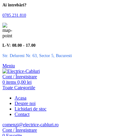
Ai întrebări?
0785.231.810
L-V: 08.00 - 17.00
Str. Delureni Nr. 63, Sector 5, Bucuresti
Meniu
Cont / Înregistrare
0
items
0,00
lei
Toate Categoriile
Acasa
Despre noi
Lichidari de stoc
Contact
comenzi@electrice-cabluri.ro
Cont / Înregistrare
0
Favorite