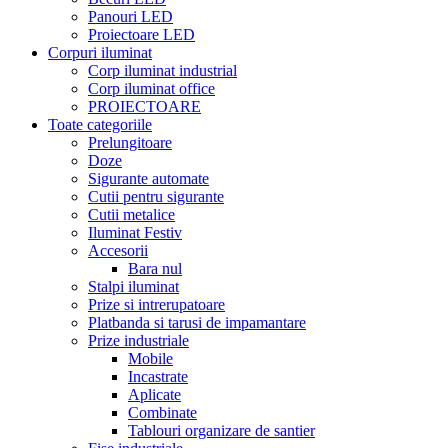
Panouri LED
Proiectoare LED
Corpuri iluminat
Corp iluminat industrial
Corp iluminat office
PROIECTOARE
Toate categoriile
Prelungitoare
Doze
Sigurante automate
Cutii pentru sigurante
Cutii metalice
Iluminat Festiv
Accesorii
Bara nul
Stalpi iluminat
Prize si intrerupatoare
Platbanda si tarusi de impamantare
Prize industriale
Mobile
Incastrate
Aplicate
Combinate
Tablouri organizare de santier