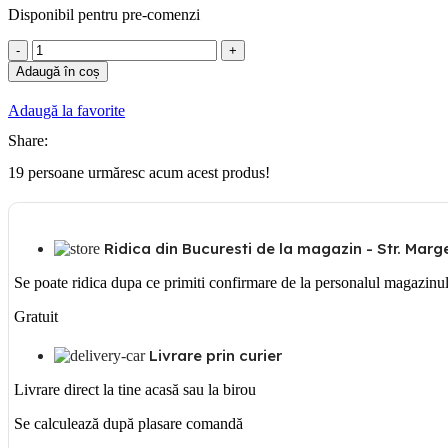
Disponibil pentru pre-comenzi
Cantitate
Gewiss
Adaugă în coș
Siguranta
automata
Adaugă la favorite
1P
10A
Share:
19
persoane urmăresc acum acest produs!
Ridica din Bucuresti de la magazin - Str. Margea
Se poate ridica dupa ce primiti confirmare de la personalul magazinu
Gratuit
Livrare prin curier
Livrare direct la tine acasă sau la birou
Se calculează după plasare comandă