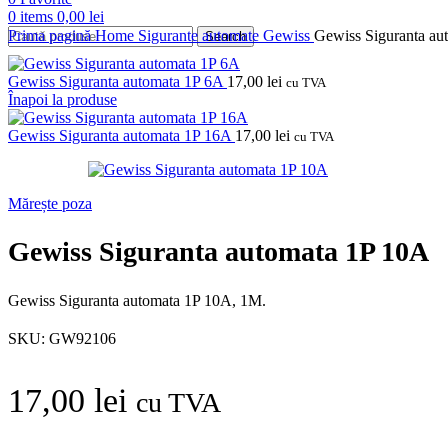
0
items
0,00
lei
Prima pagină
Home
Sigurante automate
Gewiss
Gewiss Siguranta au
Search
Gewiss Siguranta automata 1P 6A
17,00
lei
cu TVA
Înapoi la produse
Gewiss Siguranta automata 1P 16A
17,00
lei
cu TVA
Mărește poza
Gewiss Siguranta automata 1P 10A
Gewiss Siguranta automata 1P 10A, 1M.
SKU:
GW92106
17,00
lei
cu TVA