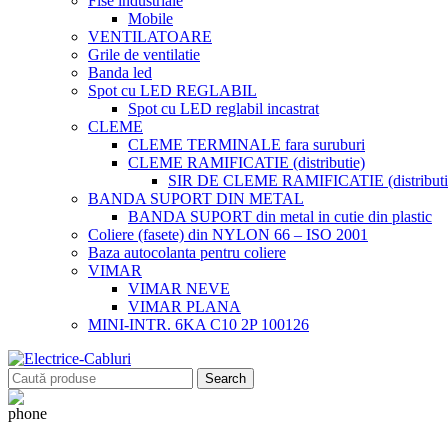
Fise industriale
Mobile
VENTILATOARE
Grile de ventilatie
Banda led
Spot cu LED REGLABIL
Spot cu LED reglabil incastrat
CLEME
CLEME TERMINALE fara suruburi
CLEME RAMIFICATIE (distributie)
SIR DE CLEME RAMIFICATIE (distributie
BANDA SUPORT DIN METAL
BANDA SUPORT din metal in cutie din plastic
Coliere (fasete) din NYLON 66 – ISO 2001
Baza autocolanta pentru coliere
VIMAR
VIMAR NEVE
VIMAR PLANA
MINI-INTR. 6KA C10 2P 100126
Search