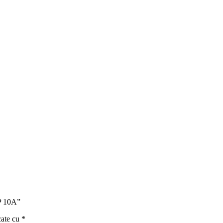
1P 10A”
cate cu
*