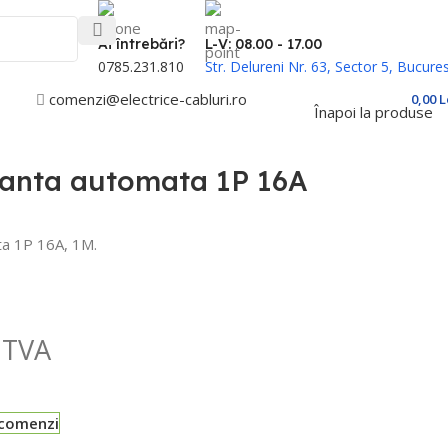
Ai întrebări?
L-V: 08.00 - 17.00
0785.231.810
Str. Delureni Nr. 63, Sector 5, Bucures
comenzi@electrice-cabluri.ro
Cont / Înregistrare
0,00
L
Înapoi la produse
ranta automata 1P 16A
ta 1P 16A, 1M.
 TVA
-comenzi