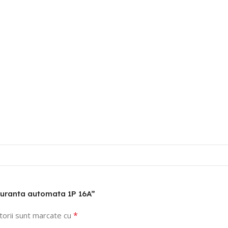
iguranta automata 1P 16A”
*
torii sunt marcate cu