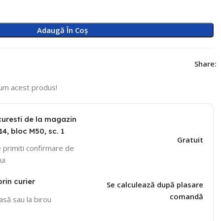
Adaugă În Coș
Share:
um acest produs!
curesti de la magazin
14, bloc M50, sc. 1
Gratuit
 primiti confirmare de
ui
prin curier
Se calculează după plasare
comandă
casă sau la birou