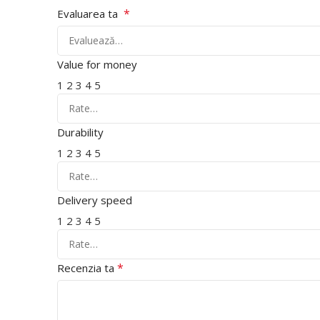
*
Evaluarea ta
Value for money
1
2
3
4
5
Durability
1
2
3
4
5
Delivery speed
1
2
3
4
5
*
Recenzia ta