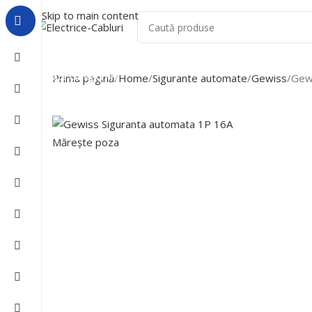
Skip to main content
Acasa
Despre Noi
Lichidari De Stoc
Toate Categoriile
Prima pagină
Home
Sigurante automate
Gewiss
Gew
Mărește poza