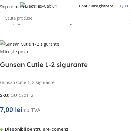
Cont / Înregistrare
0,00
L
Skip to main content
Prima pagină
Home
Cutii pentru sigurante
Gunsan
Mărește poza
Gunsan Cutie 1-2 sigurante
Gunsan Cutie 1-2 sigurante.
SKU:
GU-CS01-2
7,00
lei
cu TVA
Disponibil pentru pre-comenzi