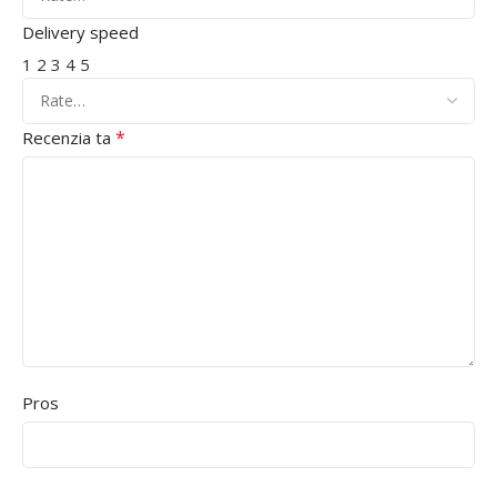
Delivery speed
1
2
3
4
5
*
Recenzia ta
Pros