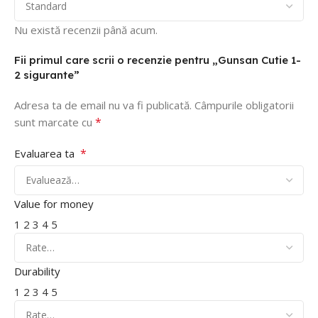
Nu există recenzii până acum.
Fii primul care scrii o recenzie pentru „Gunsan Cutie 1-
2 sigurante”
Adresa ta de email nu va fi publicată.
Câmpurile obligatorii
*
sunt marcate cu
*
Evaluarea ta
Value for money
1
2
3
4
5
Durability
1
2
3
4
5