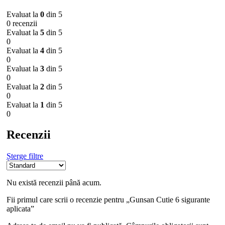
Evaluat la
0
din 5
0 recenzii
Evaluat la
5
din 5
0
Evaluat la
4
din 5
0
Evaluat la
3
din 5
0
Evaluat la
2
din 5
0
Evaluat la
1
din 5
0
Recenzii
Șterge filtre
Nu există recenzii până acum.
Fii primul care scrii o recenzie pentru „Gunsan Cutie 6 sigurante
aplicata”