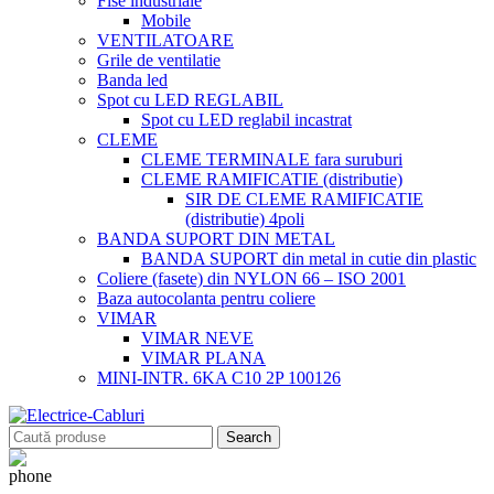
Fise industriale
Mobile
VENTILATOARE
Grile de ventilatie
Banda led
Spot cu LED REGLABIL
Spot cu LED reglabil incastrat
CLEME
CLEME TERMINALE fara suruburi
CLEME RAMIFICATIE (distributie)
SIR DE CLEME RAMIFICATIE
(distributie) 4poli
BANDA SUPORT DIN METAL
BANDA SUPORT din metal in cutie din plastic
Coliere (fasete) din NYLON 66 – ISO 2001
Baza autocolanta pentru coliere
VIMAR
VIMAR NEVE
VIMAR PLANA
MINI-INTR. 6KA C10 2P 100126
Search