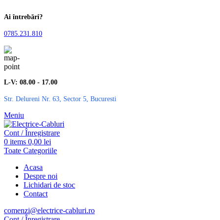
Ai întrebări?
0785.231.810
L-V: 08.00 - 17.00
Str. Delureni Nr. 63, Sector 5, Bucuresti
Meniu
Cont / Înregistrare
0
items
0,00
lei
Toate Categoriile
Acasa
Despre noi
Lichidari de stoc
Contact
comenzi@electrice-cabluri.ro
Cont / Înregistrare