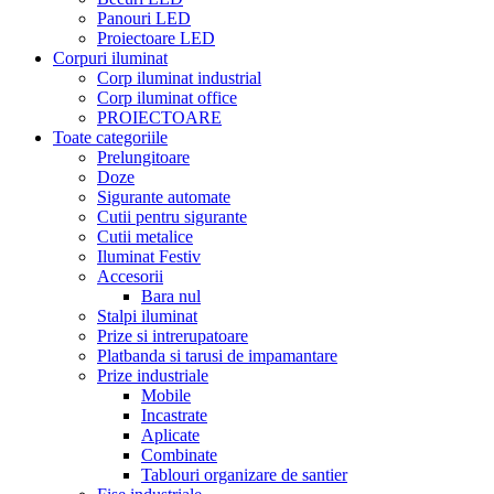
Panouri LED
Proiectoare LED
Corpuri iluminat
Corp iluminat industrial
Corp iluminat office
PROIECTOARE
Toate categoriile
Prelungitoare
Doze
Sigurante automate
Cutii pentru sigurante
Cutii metalice
Iluminat Festiv
Accesorii
Bara nul
Stalpi iluminat
Prize si intrerupatoare
Platbanda si tarusi de impamantare
Prize industriale
Mobile
Incastrate
Aplicate
Combinate
Tablouri organizare de santier