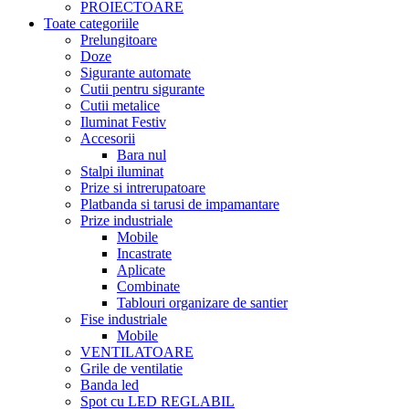
PROIECTOARE
Toate categoriile
Prelungitoare
Doze
Sigurante automate
Cutii pentru sigurante
Cutii metalice
Iluminat Festiv
Accesorii
Bara nul
Stalpi iluminat
Prize si intrerupatoare
Platbanda si tarusi de impamantare
Prize industriale
Mobile
Incastrate
Aplicate
Combinate
Tablouri organizare de santier
Fise industriale
Mobile
VENTILATOARE
Grile de ventilatie
Banda led
Spot cu LED REGLABIL