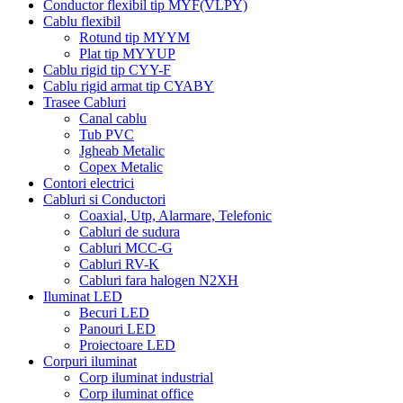
Conductor flexibil tip MYF(VLPY)
Cablu flexibil
Rotund tip MYYM
Plat tip MYYUP
Cablu rigid tip CYY-F
Cablu rigid armat tip CYABY
Trasee Cabluri
Canal cablu
Tub PVC
Jgheab Metalic
Copex Metalic
Contori electrici
Cabluri si Conductori
Coaxial, Utp, Alarmare, Telefonic
Cabluri de sudura
Cabluri MCC-G
Cabluri RV-K
Cabluri fara halogen N2XH
Iluminat LED
Becuri LED
Panouri LED
Proiectoare LED
Corpuri iluminat
Corp iluminat industrial
Corp iluminat office