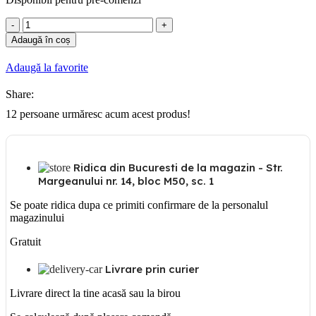
Cantitate
Gunsan
Adaugă în coș
Cutie
6
Adaugă la favorite
sigurante
aplicata
Share:
12
persoane urmăresc acum acest produs!
Ridica din Bucuresti de la magazin - Str.
Margeanului nr. 14, bloc M50, sc. 1
Se poate ridica dupa ce primiti confirmare de la personalul
magazinului
Gratuit
Livrare prin curier
Livrare direct la tine acasă sau la birou