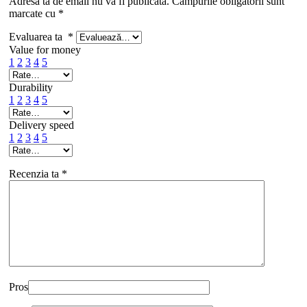
Adresa ta de email nu va fi publicată.
Câmpurile obligatorii sunt
marcate cu
*
Evaluarea ta
*
Value for money
1
2
3
4
5
Durability
1
2
3
4
5
Delivery speed
1
2
3
4
5
Recenzia ta
*
Pros