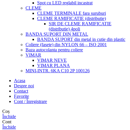
Spot cu LED reglabil incastrat
CLEME
CLEME TERMINALE fara suruburi
CLEME RAMIFICATIE (distributie)
SIR DE CLEME RAMIFICATIE
(distributie) 4poli
BANDA SUPORT DIN METAL
BANDA SUPORT din metal in cutie din plastic
Coliere (fasete) din NYLON 66 – ISO 2001
Baza autocolanta pentru coliere
VIMAR
VIMAR NEVE
VIMAR PLANA
MINI-INTR. 6KA C10 2P 100126
Acasa
Despre noi
Contact
Favorite
Cont / Înregistrare
Coș
Închide
Cont
Închide