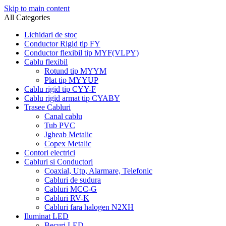
Skip to main content
All Categories
Lichidari de stoc
Conductor Rigid tip FY
Conductor flexibil tip MYF(VLPY)
Cablu flexibil
Rotund tip MYYM
Plat tip MYYUP
Cablu rigid tip CYY-F
Cablu rigid armat tip CYABY
Trasee Cabluri
Canal cablu
Tub PVC
Jgheab Metalic
Copex Metalic
Contori electrici
Cabluri si Conductori
Coaxial, Utp, Alarmare, Telefonic
Cabluri de sudura
Cabluri MCC-G
Cabluri RV-K
Cabluri fara halogen N2XH
Iluminat LED
Becuri LED