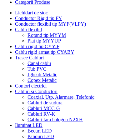
Categorii Produse
Lichidari de stoc
Conductor Rigid tip FY
Conductor flexibil tip MYF(VLPY)
Cablu flexibil
Rotund tip MYYM
Plat tip MYYUP
Cablu rigid tip CYY-F
Cablu rigid armat tip CYABY
Trasee Cabluri
Canal cablu
Tub PVC
Jgheab Metalic
Copex Metalic
Contori electrici
Cabluri si Conductori
Coaxial, Utp, Alarmare, Telefonic
Cabluri de sudura
Cabluri MCC-G
Cabluri RV-K
Cabluri fara halogen N2XH
Iluminat LED
Becuri LED
Panouri LED