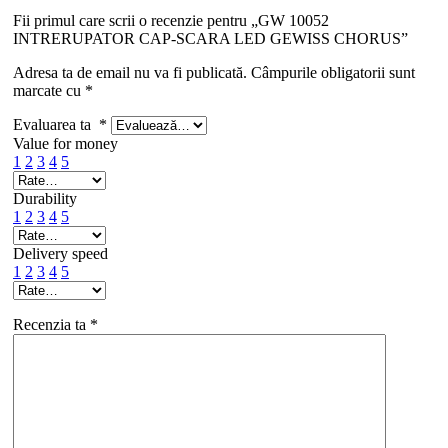
Fii primul care scrii o recenzie pentru „GW 10052
INTRERUPATOR CAP-SCARA LED GEWISS CHORUS”
Adresa ta de email nu va fi publicată.
Câmpurile obligatorii sunt
marcate cu
*
Evaluarea ta
*
Value for money
1
2
3
4
5
Durability
1
2
3
4
5
Delivery speed
1
2
3
4
5
Recenzia ta
*