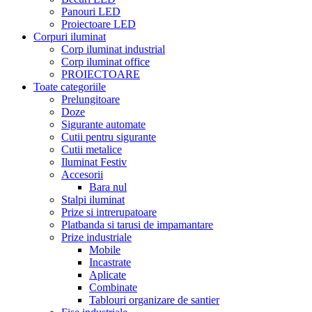
Panouri LED
Proiectoare LED
Corpuri iluminat
Corp iluminat industrial
Corp iluminat office
PROIECTOARE
Toate categoriile
Prelungitoare
Doze
Sigurante automate
Cutii pentru sigurante
Cutii metalice
Iluminat Festiv
Accesorii
Bara nul
Stalpi iluminat
Prize si intrerupatoare
Platbanda si tarusi de impamantare
Prize industriale
Mobile
Incastrate
Aplicate
Combinate
Tablouri organizare de santier