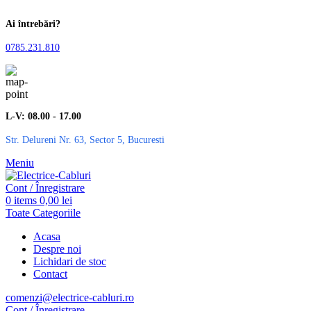
Ai întrebări?
0785.231.810
L-V: 08.00 - 17.00
Str. Delureni Nr. 63, Sector 5, Bucuresti
Meniu
Cont / Înregistrare
0
items
0,00
lei
Toate Categoriile
Acasa
Despre noi
Lichidari de stoc
Contact
comenzi@electrice-cabluri.ro
Cont / Înregistrare