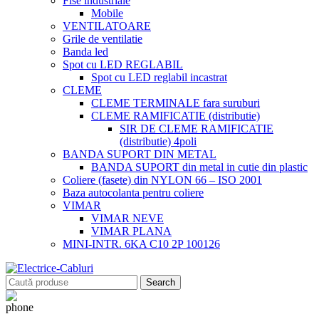
Fise industriale
Mobile
VENTILATOARE
Grile de ventilatie
Banda led
Spot cu LED REGLABIL
Spot cu LED reglabil incastrat
CLEME
CLEME TERMINALE fara suruburi
CLEME RAMIFICATIE (distributie)
SIR DE CLEME RAMIFICATIE
(distributie) 4poli
BANDA SUPORT DIN METAL
BANDA SUPORT din metal in cutie din plastic
Coliere (fasete) din NYLON 66 – ISO 2001
Baza autocolanta pentru coliere
VIMAR
VIMAR NEVE
VIMAR PLANA
MINI-INTR. 6KA C10 2P 100126
Search