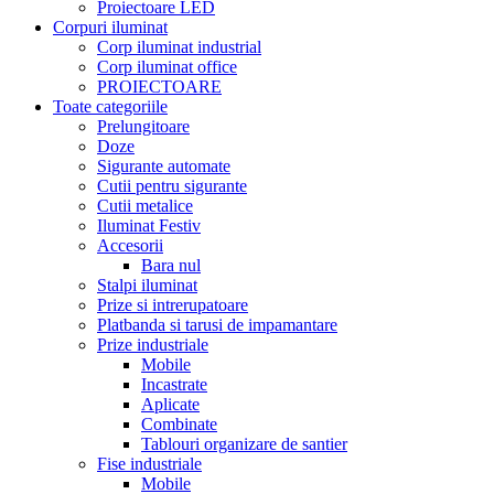
Proiectoare LED
Corpuri iluminat
Corp iluminat industrial
Corp iluminat office
PROIECTOARE
Toate categoriile
Prelungitoare
Doze
Sigurante automate
Cutii pentru sigurante
Cutii metalice
Iluminat Festiv
Accesorii
Bara nul
Stalpi iluminat
Prize si intrerupatoare
Platbanda si tarusi de impamantare
Prize industriale
Mobile
Incastrate
Aplicate
Combinate
Tablouri organizare de santier
Fise industriale
Mobile