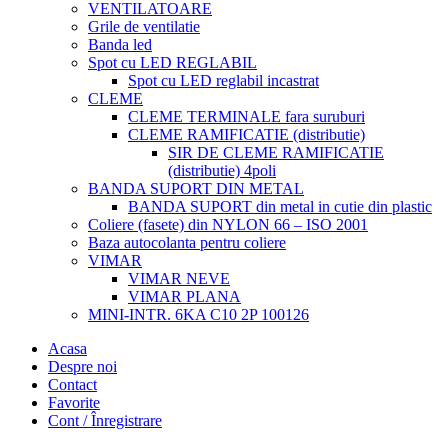
VENTILATOARE
Grile de ventilatie
Banda led
Spot cu LED REGLABIL
Spot cu LED reglabil incastrat
CLEME
CLEME TERMINALE fara suruburi
CLEME RAMIFICATIE (distributie)
SIR DE CLEME RAMIFICATIE
(distributie) 4poli
BANDA SUPORT DIN METAL
BANDA SUPORT din metal in cutie din plastic
Coliere (fasete) din NYLON 66 – ISO 2001
Baza autocolanta pentru coliere
VIMAR
VIMAR NEVE
VIMAR PLANA
MINI-INTR. 6KA C10 2P 100126
Acasa
Despre noi
Contact
Favorite
Cont / Înregistrare