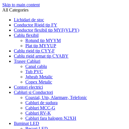
Skip to main content
All Categories
Lichidari de stoc
Conductor Rigid tip FY
Conductor flexibil tip MYF(VLPY)
Cablu flexibil
Rotund tip MYYM
Plat tip MYYUP
Cablu rigid tip CYY-F
Cablu rigid armat tip CYABY
Trasee Cabluri
Canal cablu
Tub PVC
Jgheab Metalic
Copex Metalic
Contori electrici
Cabluri si Conductori
Coaxial, Utp, Alarmare, Telefonic
Cabluri de sudura
Cabluri MCC-G
Cabluri RV-K
Cabluri fara halogen N2XH
Iluminat LED
Becuri LED