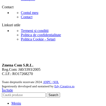
Contact
Contul meu
Contact
Linkuri utile
Termeni si conditii
Politica de confidentialitate
Politica Cookie - Setari
Zmena Com S.R.L.
Reg.Com: J40/3393/2005
C.I.F.: RO17268270
Toate drepturile rezervate
2024.
ANPC |
SOL
Ingeniously developed and sustained by
Edy Creative.ro
Închide
Search
Meniu